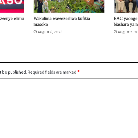
 kwenye elimu
Wakulima wawezeshwa kufikia
EAC yaongeza
masoko
biashara ya n
August 6, 2026
August 5, 2
t be published.
Required fields are marked
*