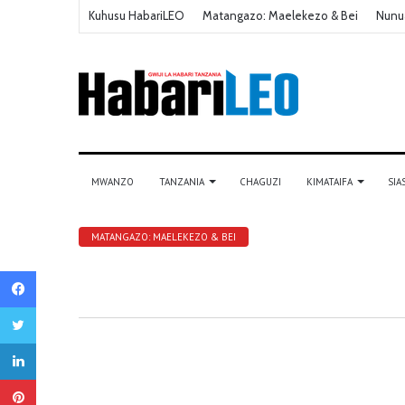
Kuhusu HabariLEO
Matangazo: Maelekezo & Bei
Nunu
MWANZO
TANZANIA
CHAGUZI
KIMATAIFA
SIA
MATANGAZO: MAELEKEZO & BEI
Facebook
Twitter
LinkedIn
Pinterest