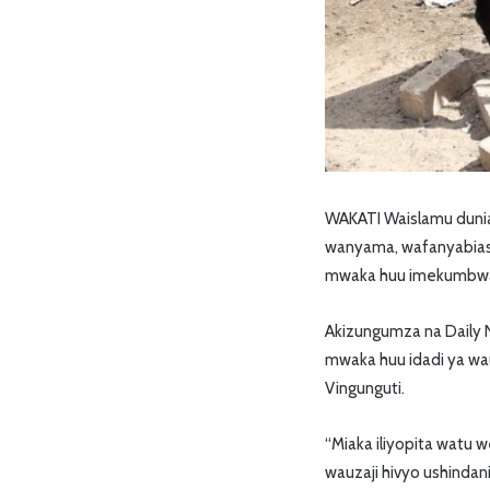
WAKATI Waislamu dunian
wanyama, wafanyabiash
mwaka huu imekumbwa 
Akizungumza na Daily N
mwaka huu idadi ya wau
Vingunguti.
“Miaka iliyopita watu 
wauzaji hivyo ushinda