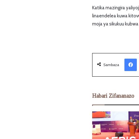
Katika mazingira yaliyoj
linaendelea kuwa kito
moja ya sikukuu kubwa k
Facebook
Sambaza
Habari Zifananazo