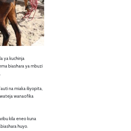
a ya kuchinja
sema biashara ya mbuzi
.
uti na miaka iliyopita,
a wateja wanaofika
ribu kila eneo kuna
biashara huyo.