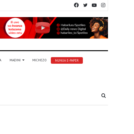
Facebook
Twitter
YouTube
Instagram
A
MADINI
MICHEZO
NUNUA E-PAPER
Tafuta