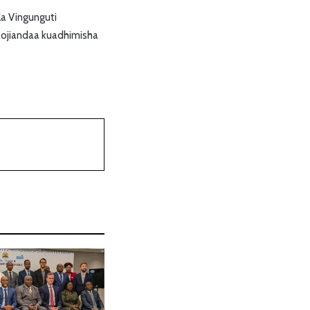
 la Vingunguti
aojiandaa kuadhimisha