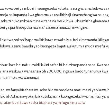
eza kuwa bei ya mbuzi imeongezeka kutokana na gharama kubwa za 
moja na kupanda kwa gharama za usafirishaji zinazochangiwa na ong
mbuzi huko mikoani tunakutana na bei kubwa. Ukijumlisha gharama z
ei ya juu ili kuepuka hasara,” alisema muuzaji mwingine.
iokutwa sokoni hapo walikiri kuwa mwaka huu bei zimepanda ikilinga
 lililowalazimu baadhi yao kuongeza bajeti au kutumia muda mrefu 
buzi kwa bei nafuu zaidi, lakini safari hii bei zimepanda sana. Kwa 
 jana walikuwa wanaanzia Sh 200,000, ingawa bado tunanunua kwa
isema mmoja wa wanunuzi.
zo, wafanyabiashara wa soko hilo wameeleza matumaini yao kuwa bia
ya Eid al-Adha inavyokaribia kutokana na kuongezeka kwa mahitaji ya
jo, utambuzi kuwezesha biashara ya mifugo kimataifa