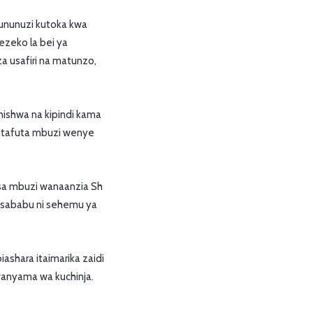
ununuzi kutoka kwa
ezeko la bei ya
a usafiri na matunzo,
nishwa na kipindi kama
kutafuta mbuzi wenye
sasa mbuzi wanaanzia Sh
 sababu ni sehemu ya
shara itaimarika zaidi
 wanyama wa kuchinja.