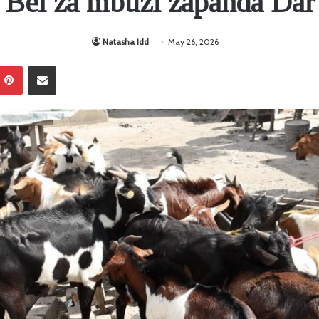
Bei za mbuzi zapanda Dar
Natasha Idd
May 26, 2026
Pinterest
Sambaza kupitia barua pepe