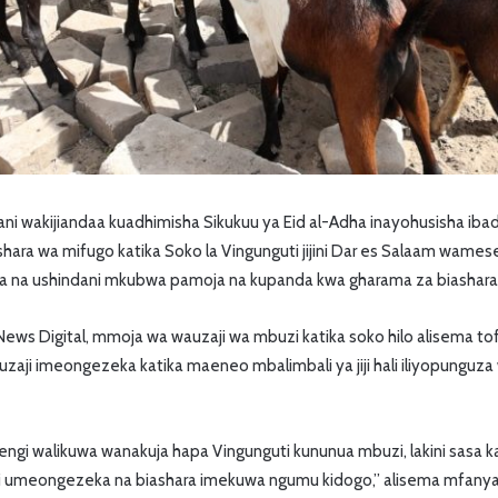
i wakijiandaa kuadhimisha Sikukuu ya Eid al-Adha inayohusisha ibad
ara wa mifugo katika Soko la Vingunguti jijini Dar es Salaam wame
na ushindani mkubwa pamoja na kupanda kwa gharama za biashara
ews Digital, mmoja wa wauzaji wa mbuzi katika soko hilo alisema tofa
zaji imeongezeka katika maeneo mbalimbali ya jiji hali iliyopunguz
wengi walikuwa wanakuja hapa Vingunguti kununua mbuzi, lakini sasa ka
ni umeongezeka na biashara imekuwa ngumu kidogo,” alisema mfanya