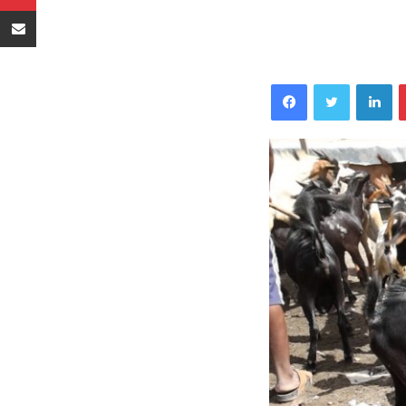
Sambaza kupitia barua pepe
Facebook
Twitter
LinkedIn