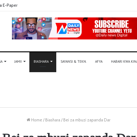
a E-Paper
SA
JAMII
BIASHARA
SAYANSI & TEKN.
AFYA
HABARI KWA KIN
Home
/
Biashara
/
Bei za mbuzi zapanda Dar