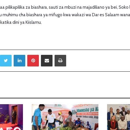
aa pilikapilika za biashara, sauti za mbuzi na majadiliano ya bei, Soko
vu muhimu cha biashara ya mifugo kwa wakazi wa Dar es Salaam wan
atika dini ya Kiislamu.
Twitter
LinkedIn
Pinterest
Sambaza kupitia barua pepe
Print