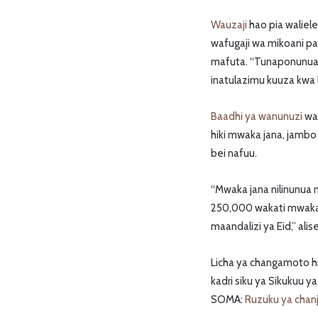
Wauzaji
hao pia waliel
wafugaji wa mikoani pa
mafuta. “Tunaponunua 
inatulazimu kuuza kwa b
Baadhi ya wanunuzi
wal
hiki mwaka jana, jambo
bei nafuu.
“Mwaka jana nilinunua m
250,000 wakati mwaka
maandalizi ya Eid,” al
Licha ya changamoto hi
kadri siku ya Sikukuu 
SOMA:
Ruzuku ya chan