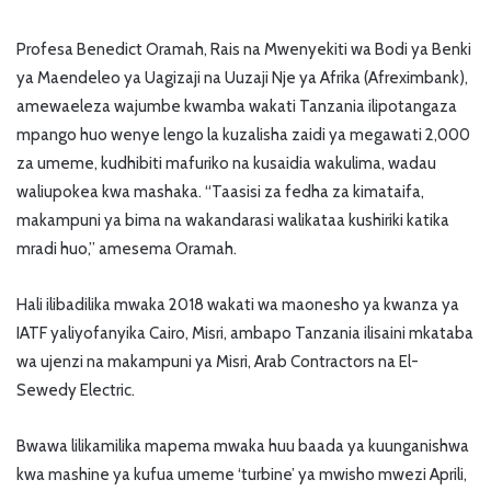
Profesa Benedict Oramah, Rais na Mwenyekiti wa Bodi ya Benki
ya Maendeleo ya Uagizaji na Uuzaji Nje ya Afrika (Afreximbank),
amewaeleza wajumbe kwamba wakati Tanzania ilipotangaza
mpango huo wenye lengo la kuzalisha zaidi ya megawati 2,000
za umeme, kudhibiti mafuriko na kusaidia wakulima, wadau
waliupokea kwa mashaka. “Taasisi za fedha za kimataifa,
makampuni ya bima na wakandarasi walikataa kushiriki katika
mradi huo,” amesema Oramah.
Hali ilibadilika mwaka 2018 wakati wa maonesho ya kwanza ya
IATF yaliyofanyika Cairo, Misri, ambapo Tanzania ilisaini mkataba
wa ujenzi na makampuni ya Misri, Arab Contractors na El-
Sewedy Electric.
Bwawa lilikamilika mapema mwaka huu baada ya kuunganishwa
kwa mashine ya kufua umeme ‘turbine’ ya mwisho mwezi Aprili,