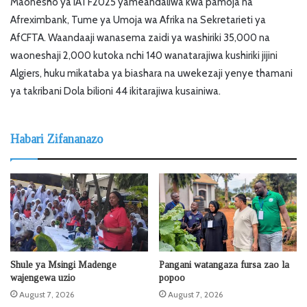
Maonesho ya IATF2025 yameandaliwa kwa pamoja na
Afreximbank, Tume ya Umoja wa Afrika na Sekretarieti ya
AfCFTA. Waandaaji wanasema zaidi ya washiriki 35,000 na
waoneshaji 2,000 kutoka nchi 140 wanatarajiwa kushiriki jijini
Algiers, huku mikataba ya biashara na uwekezaji yenye thamani
ya takribani Dola bilioni 44 ikitarajiwa kusainiwa.
Habari Zifananazo
Shule ya Msingi Madenge
Pangani watangaza fursa zao la
wajengewa uzio
popoo
August 7, 2026
August 7, 2026