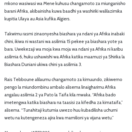
mkono wasiwasi wa Mene kuhusu changamoto za miunganisho
barani Afrika, akibainisha kuwa baadhi ya washiriki walilazimika
kupitia Ulaya au Asia kufika Algiers.
Takwimu rasmi zinaonyesha biashara ya ndani ya Afrika inabaki
chini, ikiwa ni wastani wa asilimia 15 pekee ya biashara yote ya
bara. Uwekezaji wa moja kwa moja wa ndani ya Afrika ni karibu
asilimia 6, huku ushawishi wa Afrika katika maamuzi ya Shirika la
Biashara Duniani ukiwa chini ya asilimia 3.
Rais Tebboune alilaumu changamoto za kimuundo, zikiwemo
pengo la miundombinu ambalo alisema linaigharimu Afrika
angalau asilimia 2 ya Pato la Taifa kila mwaka. “Afrika bado
imetengwa katika biashara na taasisi za kifedha za kimataifa,”
alisema. “Tunahitaji kutumia uwezo huu kubadilisha uchumi
wetu na kutengeneza ajira kwa mamilioni ya vijana wetu.”