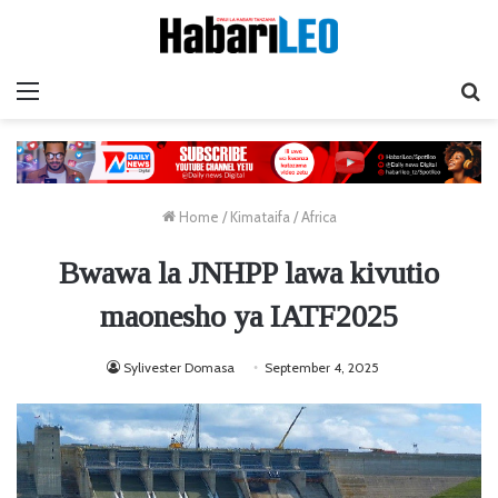
Menu
Ta
Home
/
Kimataifa
/
Africa
Bwawa la JNHPP lawa kivutio
maonesho ya IATF2025
Sylivester Domasa
September 4, 2025