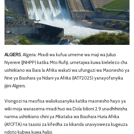
ALGIERS
, Algeria: Mradi wa kufua umeme wa maji wa Julius
Nyerere (JNHPP) katika Mto Rufiji, umetajwa kuwa kielelezo cha
ushirikiano wa Bara la Afrika wakati wa ufunguzi wa Maonesho ya
Nne ya Biashara ya Ndani ya Afrika (IATF2025) yanayofanyika
jijini Algiers.
Viongozi na maofisa waliokusanyika katika maonesho hayo ya
wiki moja wanasema mradi huo wa Dola bilioni 2.9 unadhihirisha
namna ushirikiano chini ya Mkataba wa Biashara Huria Afrika
(AfCFTA) na taasisi za kifedha za kikanda unavyoweza kugeuza
ndoto kubwa kuwa halisi.