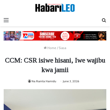
Menu
Ta
Home
/
Siasa
CCM: CSR isiwe hisani, Iwe wajibu
kwa jamii
Na Ramla Hamidu
June 3, 2026