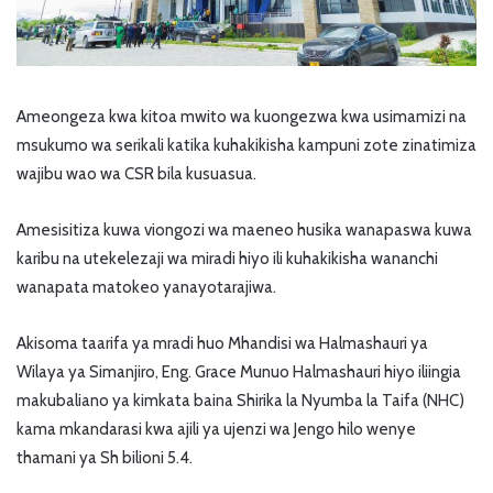
Ameongeza kwa kitoa mwito wa kuongezwa kwa usimamizi na
msukumo wa serikali katika kuhakikisha kampuni zote zinatimiza
wajibu wao wa CSR bila kusuasua.
Amesisitiza kuwa viongozi wa maeneo husika wanapaswa kuwa
karibu na utekelezaji wa miradi hiyo ili kuhakikisha wananchi
wanapata matokeo yanayotarajiwa.
Akisoma taarifa ya mradi huo Mhandisi wa Halmashauri ya
Wilaya ya Simanjiro, Eng. Grace Munuo Halmashauri hiyo iliingia
makubaliano ya kimkata baina Shirika la Nyumba la Taifa (NHC)
kama mkandarasi kwa ajili ya ujenzi wa Jengo hilo wenye
thamani ya Sh bilioni 5.4.