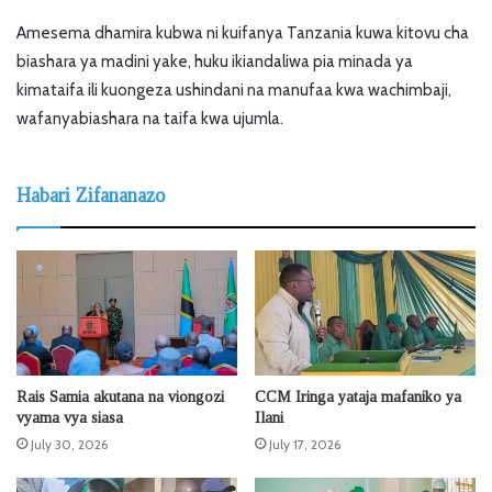
Amesema dhamira kubwa ni kuifanya Tanzania kuwa kitovu cha
biashara ya madini yake, huku ikiandaliwa pia minada ya
kimataifa ili kuongeza ushindani na manufaa kwa wachimbaji,
wafanyabiashara na taifa kwa ujumla.
Habari Zifananazo
Rais Samia akutana na viongozi
CCM Iringa yataja mafaniko ya
vyama vya siasa
Ilani
July 30, 2026
July 17, 2026