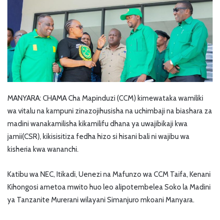
MANYARA: CHAMA Cha Mapinduzi (CCM) kimewataka wamiliki
wa vitalu na kampuni zinazojihusisha na uchimbaji na biashara za
madini wanakamilisha kikamilifu dhana ya uwajibikaji kwa
jamii(CSR), kikisisitiza fedha hizo si hisani bali ni wajibu wa
kisheria kwa wananchi.
Katibu wa NEC, Itikadi, Uenezi na Mafunzo wa CCM Taifa, Kenani
Kihongosi ametoa mwito huo leo alipotembelea Soko la Madini
ya Tanzanite Murerani wilayani Simanjuro mkoani Manyara.