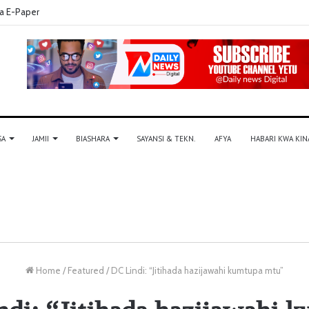
a E-Paper
SA
JAMII
BIASHARA
SAYANSI & TEKN.
AFYA
HABARI KWA KIN
Home
/
Featured
/
DC Lindi: “Jitihada hazijawahi kumtupa mtu”