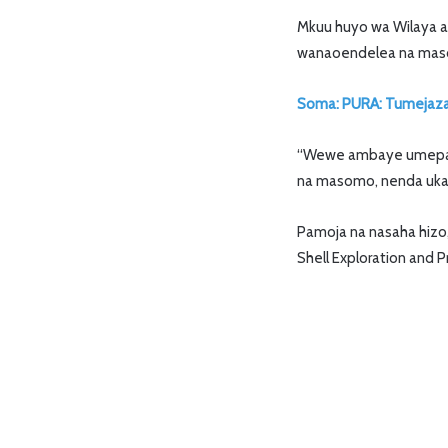
Mkuu huyo wa Wilaya am
wanaoendelea na masomo
Soma: PURA: Tumejaza 
“Wewe ambaye umepata
na masomo, nenda ukaf
Pamoja na nasaha hizo
Shell Exploration and 