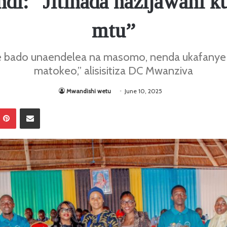
di: “Jitihada hazijawahi 
mtu”
bado unaendelea na masomo, nenda ukafanye ji
matokeo,” alisisitiza DC Mwanziva
Mwandishi wetu
June 10, 2025
Pinterest
Sambaza kupitia barua pepe