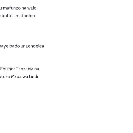
imu mafunzo na wale
kufikia mafanikio.
baye bado unaendelea
Equinor Tanzania na
kutoka Mkoa wa Lindi