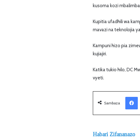
kusoma kozi mbalimbal
Kupitia ufadhili wa k
mavazi na teknolojia ya
Kampuni hizo pia zimew
kujiajiri.
Katika tukio hilo, DC 
vyeti.
Facebook
Sambaza
Habari Zifananazo