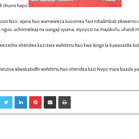
i chuoni hapo.
ampuni hizo, vijana hao wameweza kusomea fani mbalimbali zikiwem
 nguo, uchomeleaji na uungaji vyuma, viyoyozi na majokofu, ufundi ma
ezesha vitendea kazi kwa wahitimu hao kwa lengo la kuwasaidia kut
Mwanziva aliwakabidhi wahitimu hao vitendea kazi hivyo mara baada 
Twitter
LinkedIn
Pinterest
Sambaza kupitia barua pepe
Print