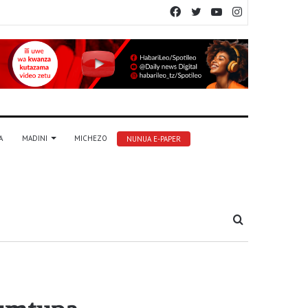
Facebook
Twitter
YouTube
Instagram
A
MADINI
MICHEZO
NUNUA E-PAPER
Tafuta