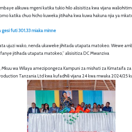
baye alikuwa mgeni katika tukio hilo alisisitiza kwa vijana waliohit
 katika chuo hicho kuweka jitihaha kwa kuwa hakuna njia ya mkato 
gesi futi 301.33 miaka minne
 ujuzi wako, nenda ukaweke jihitada utapata matokeo. Wewe am
anye jitihada utapata matokeo,” alisisitiza DC Mwanziva
, Mkuu wa Wilaya amezipongeza Kampuni za mishati za Kimataifa za 
Production Tanzania Ltd kwa kufadhili vijana 24 kwa mwaka 2024/25 