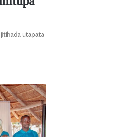
kumtupa
tihada utapata