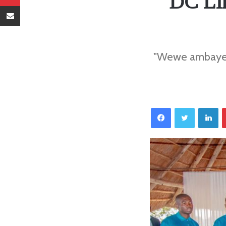
DC Lin
Sambaza kupitia barua pepe
"Wewe ambaye 
Facebook
Twitter
LinkedIn