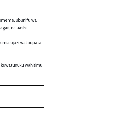
o umeme, ubunifu wa
gari, na uashi.
umia ujuzi walioupata
ya kuwatunuku wahitimu