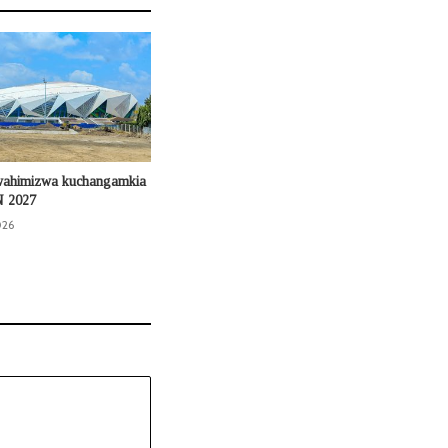
wahimizwa kuchangamkia
N 2027
026