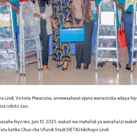
ya Lindi, Victoria Mwanziva, amewaahauri vijana wanaotoka wilaya h
imiza ndoto zao.
aha hiyo leo, Juni 10, 2025, wakati wa mahafali ya wanafunzi wali
atu katika Chuo cha Ufundi Stadi (VETA) kilichopo Lindi.