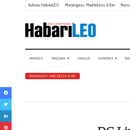
Kuhusu HabariLEO
Matangazo: Maelekezo & Bei
Nunu
MWANZO
TANZANIA
CHAGUZI
KIMATAIFA
SIA
MATANGAZO: MAELEKEZO & BEI
Facebook
Twitter
LinkedIn
Pinterest