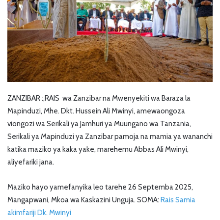
ZANZIBAR :,RAIS wa Zanzibar na Mwenyekiti wa Baraza la
Mapinduzi, Mhe. Dkt. Hussein Ali Mwinyi, amewaongoza
viongozi wa Serikali ya Jamhuri ya Muungano wa Tanzania,
Serikali ya Mapinduzi ya Zanzibar pamoja na mamia ya wananchi
katika maziko ya kaka yake, marehemu Abbas Ali Mwinyi,
aliyefariki jana.
Maziko hayo yamefanyika leo tarehe 26 Septemba 2025,
Mangapwani, Mkoa wa Kaskazini Unguja. SOMA:
Rais Samia
akimfariji Dk. Mwinyi