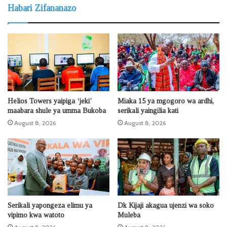
Habari Zifananazo
Helios Towers yaipiga ‘jeki’
Miaka 15 ya mgogoro wa ardhi,
maabara shule ya umma Bukoba
serikali yaingilia kati
August 8, 2026
August 8, 2026
Serikali yapongeza elimu ya
Dk Kijaji akagua ujenzi wa soko
vipimo kwa watoto
Muleba