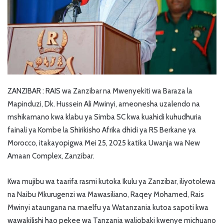
ZANZIBAR : RAIS wa Zanzibar na Mwenyekiti wa Baraza la
Mapinduzi, Dk. Hussein Ali Mwinyi, ameonesha uzalendo na
mshikamano kwa klabu ya Simba SC kwa kuahidi kuhudhuria
fainali ya Kombe la Shirikisho Afrika dhidi ya RS Berkane ya
Morocco, itakayopigwa Mei 25, 2025 katika Uwanja wa New
Amaan Complex, Zanzibar.
Kwa mujibu wa taarifa rasmi kutoka Ikulu ya Zanzibar, iliyotolewa
na Naibu Mkurugenzi wa Mawasiliano, Raqey Mohamed, Rais
Mwinyi ataungana na maelfu ya Watanzania kutoa sapoti kwa
wawakilishi hao pekee wa Tanzania waliobaki kwenye michuano