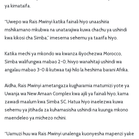
ya kimataifa.
“Uwepo wa Rais Mwinyi katika fainali hiyo unaashiria
mshikamano mkubwa na unatarajiwa kuwa chachu ya ushindi
kwa kikosi cha Simba,” imesema sehemu ya taarifa hiyo.
Katika mechi ya mkondo wa kwanza iliyochezwa Morocco,
Simba walifungwa mabao 2-0, hivyo wanahitaji ushindi wa
angalau mabao 3-0 ili kutwaa taji hilo la heshima barani Afrika.
Aidha, Rais Mwinyi ametangaza kugharamia matumizi yote ya
Uwanja wa New Amaan Complex kwa ajili ya fainali hiyo, kama
zawadi maalum kwa Simba SC. Hatua hiyo inaelezwa kuwa
sehemu ya jitihada za kuhamasisha ushindi na kuunga mkono
maendeleo ya michezo nchini.
“Uamuzi huu wa Rais Mwinyi unalenga kuonyesha mapenzi yake