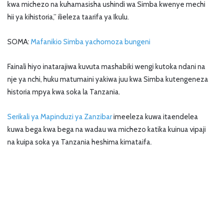
kwa michezo na kuhamasisha ushindi wa Simba kwenye mechi
hii ya kihistoria,” ilieleza taarifa ya Ikulu.
SOMA:
Mafanikio Simba yachomoza bungeni
Fainali hiyo inatarajiwa kuvuta mashabiki wengi kutoka ndani na
nje ya nchi, huku matumaini yakiwa juu kwa Simba kutengeneza
historia mpya kwa soka la Tanzania.
Serikali ya Mapinduzi ya Zanzibar
imeeleza kuwa itaendelea
kuwa bega kwa bega na wadau wa michezo katika kuinua vipaji
na kuipa soka ya Tanzania heshima kimataifa.