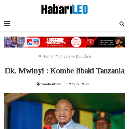
Menu
Ta
Home
/
Michezo na Burudani
Dk. Mwinyi : Kombe libaki Tanzania
Saada Akida
May 22, 2025