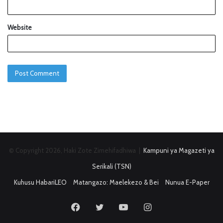
Website
© Copyright 2026, Haki Zote Zimehifadhiwa |
Kampuni ya Magazeti ya
Serikali (TSN)
Kuhusu HabariLEO
Matangazo: Maelekezo & Bei
Nunua E-Paper
Facebook
Twitter
YouTube
Instagram