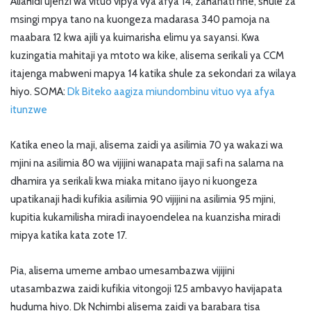
Aliahidi ujenzi wa vituo vipya vya afya 14, zahanati nne, shule za
msingi mpya tano na kuongeza madarasa 340 pamoja na
maabara 12 kwa ajili ya kuimarisha elimu ya sayansi. Kwa
kuzingatia mahitaji ya mtoto wa kike, alisema serikali ya CCM
itajenga mabweni mapya 14 katika shule za sekondari za wilaya
hiyo. SOMA:
Dk Biteko aagiza miundombinu vituo vya afya
itunzwe
Katika eneo la maji, alisema zaidi ya asilimia 70 ya wakazi wa
mjini na asilimia 80 wa vijijini wanapata maji safi na salama na
dhamira ya serikali kwa miaka mitano ijayo ni kuongeza
upatikanaji hadi kufikia asilimia 90 vijijini na asilimia 95 mjini,
kupitia kukamilisha miradi inayoendelea na kuanzisha miradi
mipya katika kata zote 17.
Pia, alisema umeme ambao umesambazwa vijijini
utasambazwa zaidi kufikia vitongoji 125 ambavyo havijapata
huduma hiyo. Dk Nchimbi alisema zaidi ya barabara tisa