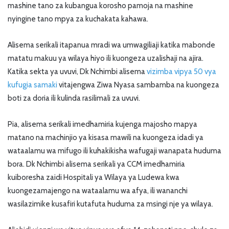
mashine tano za kubangua korosho pamoja na mashine
nyingine tano mpya za kuchakata kahawa.
Alisema serikali itapanua mradi wa umwagiliaji katika mabonde
matatu makuu ya wilaya hiyo ili kuongeza uzalishaji na ajira.
Katika sekta ya uvuvi, Dk Nchimbi alisema
vizimba vipya 50 vya
kufugia samaki
vitajengwa Ziwa Nyasa sambamba na kuongeza
boti za doria ili kulinda rasilimali za uvuvi.
Pia, alisema serikali imedhamiria kujenga majosho mapya
matano na machinjio ya kisasa mawili na kuongeza idadi ya
wataalamu wa mifugo ili kuhakikisha wafugaji wanapata huduma
bora. Dk Nchimbi alisema serikali ya CCM imedhamiria
kuiboresha zaidi Hospitali ya Wilaya ya Ludewa kwa
kuongezamajengo na wataalamu wa afya, ili wananchi
wasilazimike kusafiri kutafuta huduma za msingi nje ya wilaya.