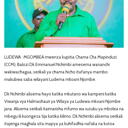
LUDEWA : MGOMBEA mwenza kupitia Chama Cha Mapinduzi
(CCM), Balozi Dk Emmanuel Nchimbi amesema wananchi
wakiwachagua, serikali ya chama hicho itafanya mambo
makubwa saba wilayani Ludema mkoani Njombe.
Dk Nchimbi alisema hayo katika mkutano wa kampeni katika
Viwanja vya Halmashauri ya Wilaya ya Ludewa mkoani Njombe
jana. Alisema serikali itaimarisha mfumo wa ruzuku ya mbolea na
mbegu ili kuongeza tija katika kilimo. Dk Nchimbi alisema serikali
itajenga maghala sita mapya ya kuhifadhia nafaka na kutoa