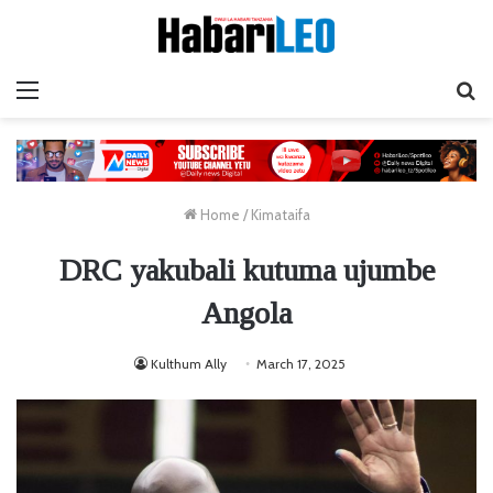
Menu
Ta
Home
/
Kimataifa
DRC yakubali kutuma ujumbe
Angola
Kulthum Ally
March 17, 2025