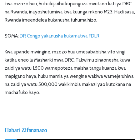
kwa mzozo huu, huku ikijaribu kupunguza mvutano kati ya DRC
na Rwanda, inayoshutumiwa kwa kuunga mkono M23. Hadi sasa,
Rwanda imeendelea kukanusha tuhuma hizo.
SOMA:
DR Congo yakanusha kukamatwa FDLR
Kwa upande mwingine, mzozo huu umesababisha vifo vingi
katika eneo la Mashariki mwa DRC. Takwimu zinaonesha kuwa
zaidi ya watu 1,500 wamepoteza maisha tangu kuanza kwa
mapigano haya, huku mamia ya wengine wakiwa wamejeruhiwa
na zaidi ya watu 500,000 wakikimbia makazi yao kutokana na
machafuko hayo.
Habari Zifananazo