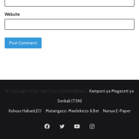
Website
© Copyright 2026, Haki Zote Zimehifadhiwa |
Kampuni ya Magazeti ya
Serikali (TSN)
Kuhusu HabariLEO
Matangazo: Maelekezo & Bei
Nunua E-Paper
Facebook
Twitter
YouTube
Instagram