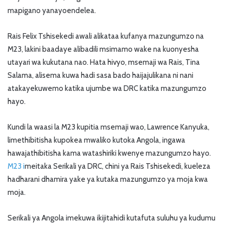
mapigano yanayoendelea.
Rais Felix Tshisekedi awali alikataa kufanya mazungumzo na
M23, lakini baadaye alibadili msimamo wake na kuonyesha
utayari wa kukutana nao. Hata hivyo, msemaji wa Rais, Tina
Salama, alisema kuwa hadi sasa bado haijajulikana ni nani
atakayekuwemo katika ujumbe wa DRC katika mazungumzo
hayo.
Kundi la waasi la M23 kupitia msemaji wao, Lawrence Kanyuka,
limethibitisha kupokea mwaliko kutoka Angola, ingawa
hawajathibitisha kama watashiriki kwenye mazungumzo hayo.
M23 i
meitaka Serikali ya DRC, chini ya Rais Tshisekedi, kueleza
hadharani dhamira yake ya kutaka mazungumzo ya moja kwa
moja.
Serikali ya Angola imekuwa ikijitahidi kutafuta suluhu ya kudumu