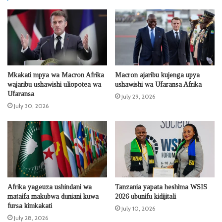
Mkakati mpya wa Macron Afrika
Macron ajaribu kujenga upya
wajaribu ushawishi uliopotea wa
ushawishi wa Ufaransa Afrika
Ufaransa
July 29, 2026
July 30, 2026
Afrika yageuza ushindani wa
Tanzania yapata heshima WSIS
mataifa makubwa duniani kuwa
2026 ubunifu kidijitali
fursa kimkakati
July 10, 2026
July 28, 2026