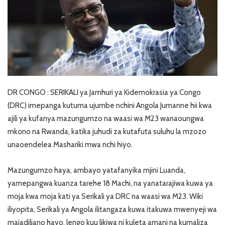
DR CONGO : SERIKALI ya Jamhuri ya Kidemokrasia ya Congo
(DRC) imepanga kutuma ujumbe nchini Angola Jumanne hii kwa
ajili ya kufanya mazungumzo na waasi wa M23 wanaoungwa
mkono na Rwanda, katika juhudi za kutafuta suluhu la mzozo
unaoendelea Mashariki mwa nchi hiyo.
Mazungumzo haya, ambayo yatafanyika mjini Luanda,
yamepangwa kuanza tarehe 18 Machi, na yanatarajiwa kuwa ya
moja kwa moja kati ya Serikali ya DRC na waasi wa M23. Wiki
iliyopita, Serikali ya Angola ilitangaza kuwa itakuwa mwenyeji wa
majadiliano hayo, lengo kuu likiwa ni kuleta amani na kumaliza