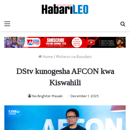
Menu
Ta
Home
/
Michezo na Burudani
DStv kunogesha AFCON kwa
Kiswahili
Na Brighiter Masaki
December 1, 2025