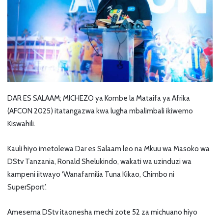
DAR ES SALAAM; MICHEZO ya Kombe la Mataifa ya Afrika
(AFCON 2025) itatangazwa kwa lugha mbalimbali ikiwemo
Kiswahili.
Kauli hiyo imetolewa Dar es Salaam leo na Mkuu wa Masoko wa
DStv Tanzania, Ronald Shelukindo, wakati wa uzinduzi wa
kampeni iitwayo ‘Wanafamilia Tuna Kikao, Chimbo ni
SuperSport’.
Amesema DStv itaonesha mechi zote 52 za michuano hiyo