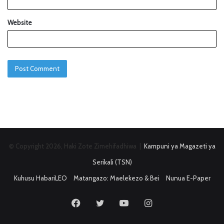
Website
© Copyright 2026, Haki Zote Zimehifadhiwa |
Kampuni ya Magazeti ya
Serikali (TSN)
Kuhusu HabariLEO
Matangazo: Maelekezo & Bei
Nunua E-Paper
Facebook
Twitter
YouTube
Instagram