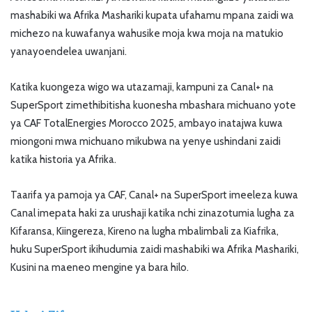
mashabiki wa Afrika Mashariki kupata ufahamu mpana zaidi wa
michezo na kuwafanya wahusike moja kwa moja na matukio
yanayoendelea uwanjani.
Katika kuongeza wigo wa utazamaji, kampuni za Canal+ na
SuperSport zimethibitisha kuonesha mbashara michuano yote
ya CAF TotalEnergies Morocco 2025, ambayo inatajwa kuwa
miongoni mwa michuano mikubwa na yenye ushindani zaidi
katika historia ya Afrika.
Taarifa ya pamoja ya CAF, Canal+ na SuperSport imeeleza kuwa
Canal imepata haki za urushaji katika nchi zinazotumia lugha za
Kifaransa, Kiingereza, Kireno na lugha mbalimbali za Kiafrika,
huku SuperSport ikihudumia zaidi mashabiki wa Afrika Mashariki,
Kusini na maeneo mengine ya bara hilo.