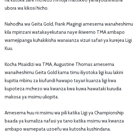
na kutoka sare mchezo mmoja matokeo yanayodhihirisha
ubora wa kikosi hicho.
Nahodha wa Geita Gold, Frank Magingi amesema wanaheshimu
kila mpinzani watakayekutana naye ikiwemo TMA ambapo
wamejipanga kuhakikisha wanaianza vizuri safari ya kurejea Ligi
Kuu.
Kocha Msaidizi wa TMA, Augustine Thomas amesema
wanaiheshimu Geita Gold kama timu iliyotoka ligi kuu lakini
kupitia mbinu za kiufundi hawapo tayari kuanza ligi kwa
kupoteza mchezo wa kwanza kwa kuwa hawataki kurudia
makosa ya msimu uliopita.
Amesema huu ni msimu wa pili katika Ligi ya Championship
baada ya kumaliza nafasi ya tano katika msimu wa kwanza
ambapo wamepata uzoefu wa kutosha kushindana.