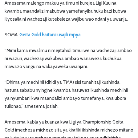
Amesema malengo makuu ya timu ni kurejea Ligi Kuu na
kwamba maandalizi makubwa yamefanyika huku kazi kubwa
iliyosalia ni wachezaji kutekeleza wajibu wao ndani ya uwanja.
SOMA:
Geita Gold haitanii usajili mpya
“Mimi kama mwalimu nimejitahidi timu iwe na wachezaji ambao
ni wazuri, wachezaji wakubwa ambao wanaweza kuchukua
mawazo yangu na wakayaweka uwanjani.
“Dhima ya mechi hii (dhidi ya TMA) sisi tunahitaji kushinda,
hatuna sababu nyingine kwamba hatuwezi kushinda mechi hii
ya nyumbani kwa maandalizi ambayo tumefanya, kwa ubora
tulionao,” amesema Josiah.
Amesema, kabla ya kuanza kwa Ligi ya Championship Geita
Gold imecheza michezo sita ya kirafiki ikishinda michezo mitano