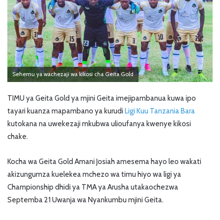
Sehemu ya wachezaji wa kikosi cha Geita Gold
TIMU ya Geita Gold ya mjini Geita imejipambanua kuwa ipo
tayari kuanza mapambano ya kurudi
Ligi Kuu Tanzania Bara
kutokana na uwekezaji mkubwa ulioufanya kwenye kikosi
chake.
Kocha wa Geita Gold Amani Josiah amesema hayo leo wakati
akizungumza kuelekea mchezo wa timu hiyo wa ligi ya
Championship dhidi ya TMA ya Arusha utakaochezwa
Septemba 21 Uwanja wa Nyankumbu mjini Geita.