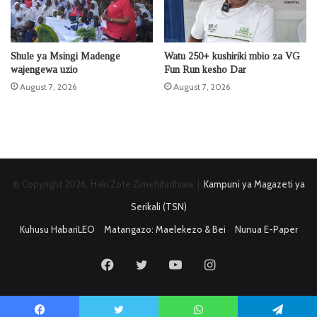
Shule ya Msingi Madenge
Watu 250+ kushiriki mbio za VG
wajengewa uzio
Fun Run kesho Dar
August 7, 2026
August 7, 2026
© Copyright 2026, Haki Zote Zimehifadhiwa |
Kampuni ya Magazeti ya
Serikali (TSN)
Kuhusu HabariLEO
Matangazo: Maelekezo & Bei
Nunua E-Paper
Facebook
Twitter
YouTube
Instagram