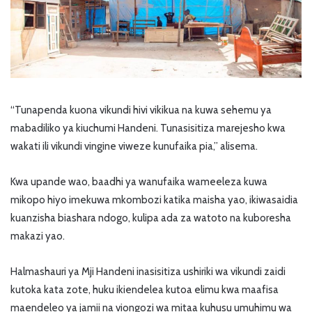
“Tunapenda kuona vikundi hivi vikikua na kuwa sehemu ya
mabadiliko ya kiuchumi Handeni. Tunasisitiza marejesho kwa
wakati ili vikundi vingine viweze kunufaika pia,” alisema.
Kwa upande wao, baadhi ya wanufaika wameeleza kuwa
mikopo hiyo imekuwa mkombozi katika maisha yao, ikiwasaidia
kuanzisha biashara ndogo, kulipa ada za watoto na kuboresha
makazi yao.
Halmashauri ya Mji Handeni inasisitiza ushiriki wa vikundi zaidi
kutoka kata zote, huku ikiendelea kutoa elimu kwa maafisa
maendeleo ya jamii na viongozi wa mitaa kuhusu umuhimu wa