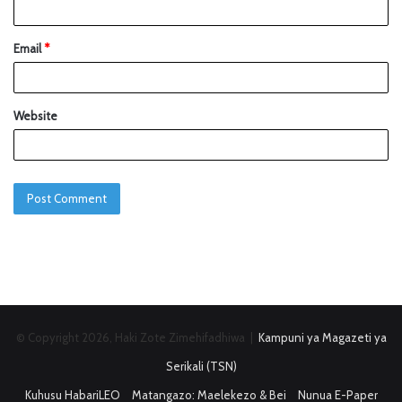
Email
*
Website
© Copyright 2026, Haki Zote Zimehifadhiwa |
Kampuni ya Magazeti ya
Serikali (TSN)
Kuhusu HabariLEO
Matangazo: Maelekezo & Bei
Nunua E-Paper