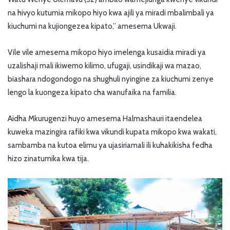
na hivyo kutumia mikopo hiyo kwa ajili ya miradi mbalimbali ya
kiuchumi na kujiongezea kipato,” amesema Ukwaji.
Vile vile amesema mikopo hiyo imelenga kusaidia miradi ya
uzalishaji mali ikiwemo kilimo, ufugaji, usindikaji wa mazao,
biashara ndogondogo na shughuli nyingine za kiuchumi zenye
lengo la kuongeza kipato cha wanufaika na familia.
Aidha Mkurugenzi huyo amesema Halmashauri itaendelea
kuweka mazingira rafiki kwa vikundi kupata mikopo kwa wakati,
sambamba na kutoa elimu ya ujasiriamali ili kuhakikisha fedha
hizo zinatumika kwa tija.