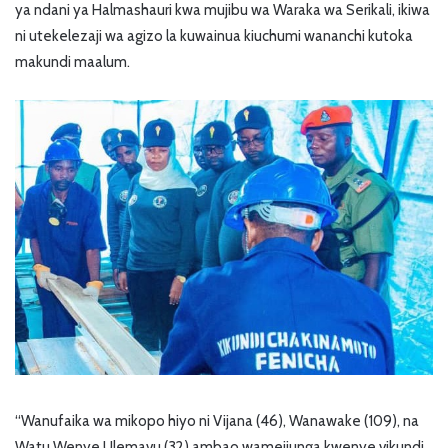
ya ndani ya Halmashauri kwa mujibu wa Waraka wa Serikali, ikiwa
ni utekelezaji wa agizo la kuwainua kiuchumi wananchi kutoka
makundi maalum.
“Wanufaika wa mikopo hiyo ni Vijana (46), Wanawake (109), na
Watu Wenye Ulemavu (32) ambao wamejiunga kwenye vikundi