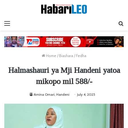
Menu
Ta
Home
/
Biashara
/
Fedha
Halmashauri ya Mji Handeni yatoa
mikopo mil 588/-
Amina Omari, Handeni
July 4, 2025