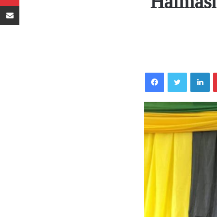
Halmash
Sambaza kupitia barua pepe
Facebook
Twitter
LinkedIn