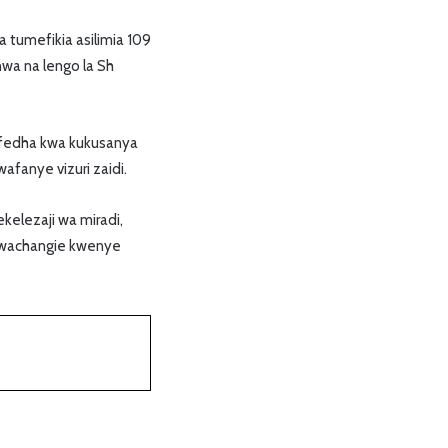
a tumefikia asilimia 109
wa na lengo la Sh
fedha kwa kukusanya
fanye vizuri zaidi.
elezaji wa miradi,
i wachangie kwenye