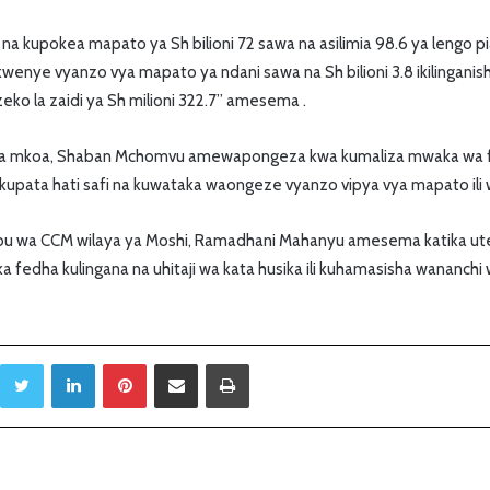
 na kupokea mapato ya Sh bilioni 72 sawa na asilimia 98.6 ya lengo pi
enye vyanzo vya mapato ya ndani sawa na Sh bilioni 3.8 ikilinganish
ezeko la zaidi ya Sh milioni 322.7” amesema .
wa mkoa, Shaban Mchomvu amewapongeza kwa kumaliza mwaka wa 
upata hati safi na kuwataka waongeze vyanzo vipya vya mapato ili wa
u wa CCM wilaya ya Moshi, Ramadhani Mahanyu amesema katika utek
 fedha kulingana na uhitaji wa kata husika ili kuhamasisha wananch
Twitter
LinkedIn
Pinterest
Sambaza kupitia barua pepe
Print