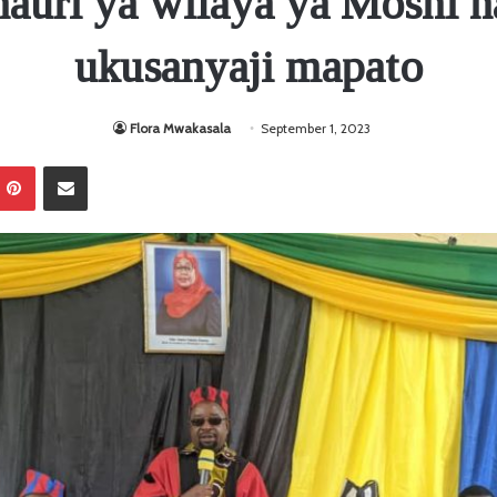
auri ya wilaya ya Moshi ha
ukusanyaji mapato
Flora Mwakasala
September 1, 2023
Pinterest
Sambaza kupitia barua pepe