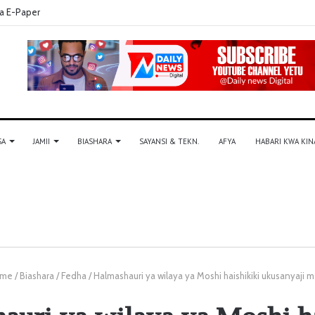
a E-Paper
SA
JAMII
BIASHARA
SAYANSI & TEKN.
AFYA
HABARI KWA KIN
me
/
Biashara
/
Fedha
/
Halmashauri ya wilaya ya Moshi haishikiki ukusanyaji 