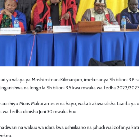
i ya wilaya ya Moshi mkoani Kilimanjaro, imekusanya Sh bilioni 3.8 s
linganishwa na lengo la Sh bilioni 3.5 kwa mwaka wa fedha 2022/2023
uri hiyo Moris Makoi amesema hayo, wakati akiwasilisha taarifa ya u
 wa fedha ulioisha Juni 30 mwaka huu.
diwani na wakuu wa idara kwa ushirikiano na juhudi walizofanya ka
iwekea.