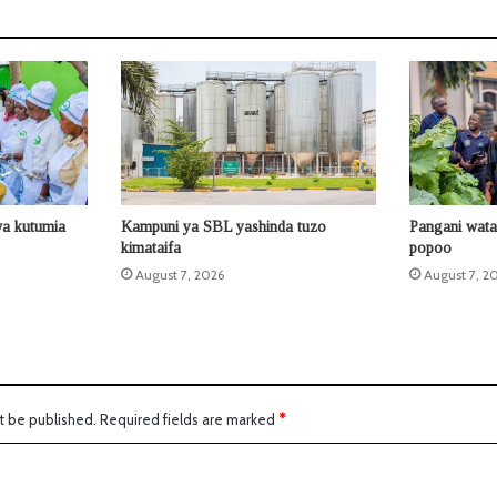
a kutumia
Kampuni ya SBL yashinda tuzo
Pangani wata
kimataifa
popoo
August 7, 2026
August 7, 2
t be published.
Required fields are marked
*