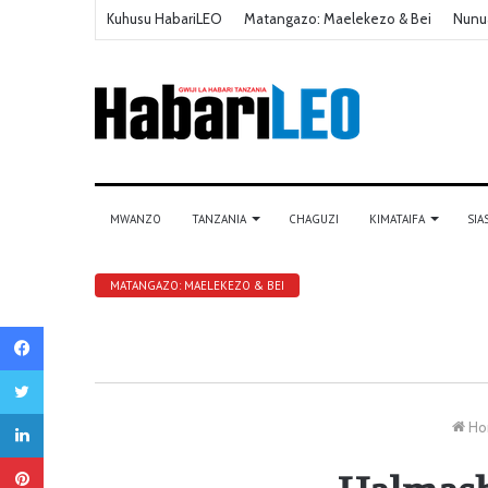
Kuhusu HabariLEO
Matangazo: Maelekezo & Bei
Nunu
MWANZO
TANZANIA
CHAGUZI
KIMATAIFA
SIA
MATANGAZO: MAELEKEZO & BEI
Facebook
Twitter
LinkedIn
Ho
Pinterest