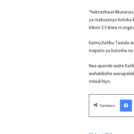
“halmashauri ilikusanya
ya makusanyo kutoka kw
bilioni 3.5 ikiwa ni ong
Kaimu Katibu Tawala 
mapato ya kutosha na k
Kwa upande wake Katib
wahakikishe wanapeleka
miradi hiyo.
Facebook
Sambaza