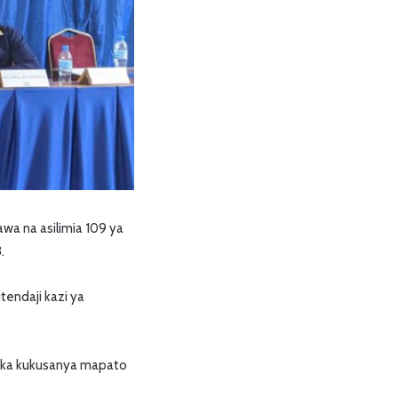
awa na asilimia 109 ya
.
tendaji kazi ya
tika kukusanya mapato