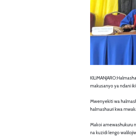
KILIMANJARO:Halmashaur
makusanyo ya ndani iki
Mwenyekiti wa halmasha
halmashauri kwa mwaka
Makoi amewashukuru ma
na kuzidi lengo waliloj