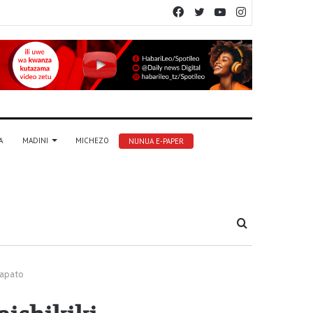
Facebook
Twitter
YouTube
Instagram
A
MADINI
MICHEZO
NUNUA E-PAPER
Tafuta
mapato