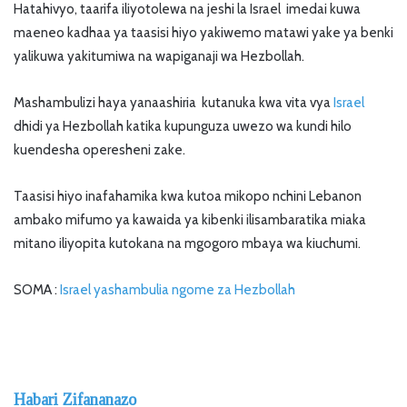
Hatahivyo, taarifa iliyotolewa na jeshi la Israel imedai kuwa
maeneo kadhaa ya taasisi hiyo yakiwemo matawi yake ya benki
yalikuwa yakitumiwa na wapiganaji wa Hezbollah.
Mashambulizi haya yanaashiria kutanuka kwa vita vya
Israel
dhidi ya Hezbollah katika kupunguza uwezo wa kundi hilo
kuendesha operesheni zake.
Taasisi hiyo inafahamika kwa kutoa mikopo nchini Lebanon
ambako mifumo ya kawaida ya kibenki ilisambaratika miaka
mitano iliyopita kutokana na mgogoro mbaya wa kiuchumi.
SOMA :
Israel yashambulia ngome za Hezbollah
Habari Zifananazo