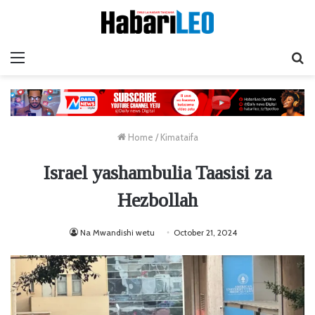
Menu
Ta
Home
/
Kimataifa
Israel yashambulia Taasisi za
Hezbollah
Na Mwandishi wetu
October 21, 2024