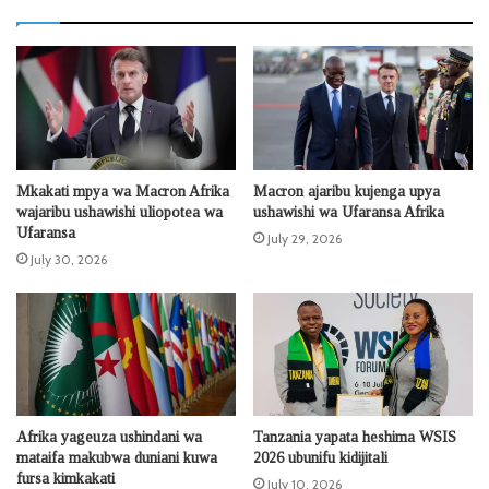
Mkakati mpya wa Macron Afrika
Macron ajaribu kujenga upya
wajaribu ushawishi uliopotea wa
ushawishi wa Ufaransa Afrika
Ufaransa
July 29, 2026
July 30, 2026
Afrika yageuza ushindani wa
Tanzania yapata heshima WSIS
mataifa makubwa duniani kuwa
2026 ubunifu kidijitali
fursa kimkakati
July 10, 2026