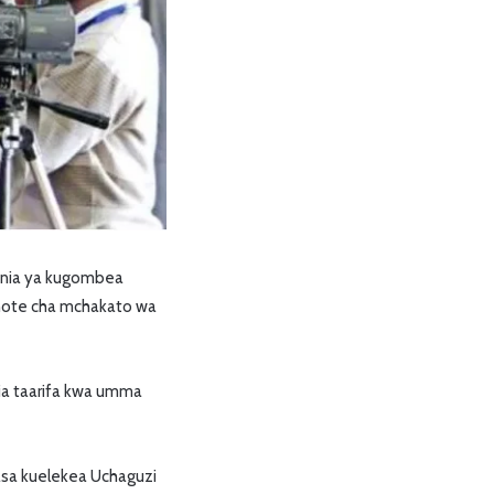
a nia ya kugombea
 chote cha mchakato wa
ia taarifa kwa umma
hasa kuelekea Uchaguzi