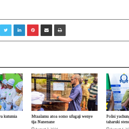
Twitter
LinkedIn
Pinterest
Sambaza kupitia barua pepe
Print
a kutumia
Mtaalamu atoa somo ufugaji wenye
Polisi yachun
tija Nanenane
taharuki sten
August 7, 2026
August 6, 2