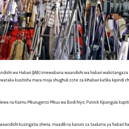
andishi wa Habari (JAB) imewabana waandishi wa habari waliotangaz
uwataka kusitisha mara moja shughuli zote za kihabari katika kipindi
ewa na Kaimu Mkurugenzi Mkuu wa Bodi hiyo, Patrick Kipangula kupit
waandishi kuzingatia sheria, maadili na kanuni za taaluma ya habari 