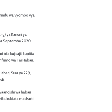
aminifu wa vyombo vya
 (g) ya Kanuni ya
5 la Septemba 2020.
la kujisajili kupitia
mfumo wa Tai Habari.
abari, Sura ya 229,
di.
waandishi wa habari
nika kukiuka masharti