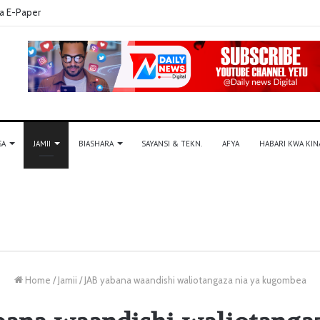
a E-Paper
SA
JAMII
BIASHARA
SAYANSI & TEKN.
AFYA
HABARI KWA KIN
Home
/
Jamii
/
JAB yabana waandishi waliotangaza nia ya kugombea