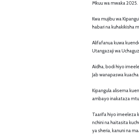
Mkuu wa mwaka 2025.
Kwa mujibu wa Kipangu
habari na kuhakikisha
Alifafanua kuwa kuendel
Utangazaji wa Uchaguzi
Aidha, bodi hiyo imeele
Jab wanapaswa kuacha 
Kipangula alisema kuend
ambayo inakataza mtu y
Taarifa hiyo imeeleza 
nchini na haitasita ku
ya sheria, kanuni na ma