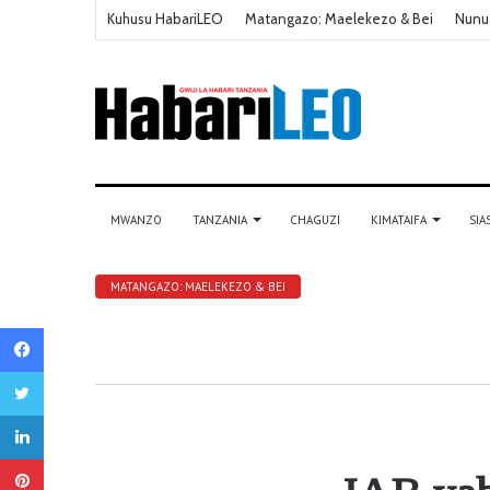
Kuhusu HabariLEO
Matangazo: Maelekezo & Bei
Nunu
MWANZO
TANZANIA
CHAGUZI
KIMATAIFA
SIA
MATANGAZO: MAELEKEZO & BEI
Facebook
Twitter
LinkedIn
Pinterest