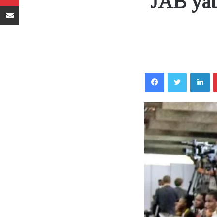
JAB yab
Sambaza kupitia barua pepe
Facebook
Twitter
LinkedIn