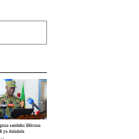
guza sanduku lililozua
di ya daladala
026