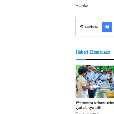
Mwisho
Facebook
Sambaza
Habari Zifananazo
Watanzania wahamasishw
vyakula vya asili
August 7, 2026