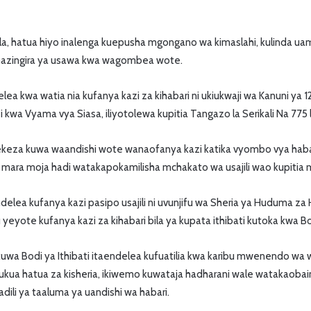
la, hatua hiyo inalenga kuepusha mgongano wa kimaslahi, kulinda u
 mazingira ya usawa kwa wagombea wote.
ea kwa watia nia kufanya kazi za kihabari ni ukiukwaji wa Kanuni ya 12
 kwa Vyama vya Siasa, iliyotolewa kupitia Tangazo la Serikali Na 77
keza kuwa waandishi wote wanaofanya kazi katika vyombo vya habari bi
mara moja hadi watakapokamilisha mchakato wa usajili wao kupitia 
elea kufanya kazi pasipo usajili ni uvunjifu wa Sheria ya Huduma za H
eyote kufanya kazi za kihabari bila ya kupata ithibati kutoka kwa Bo
kuwa Bodi ya Ithibati itaendelea kufuatilia kwa karibu mwenendo wa 
chukua hatua za kisheria, ikiwemo kuwataja hadharani wale watakaobai
adili ya taaluma ya uandishi wa habari.