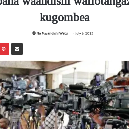
ana waandishi waliotangaz
kugombea
Na Mwandishi Wetu
July 6, 2025
Pinterest
Sambaza kupitia barua pepe