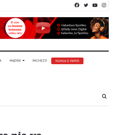
Facebook
Twitter
YouTube
Instagram
A
MADINI
MICHEZO
NUNUA E-PAPER
Tafuta