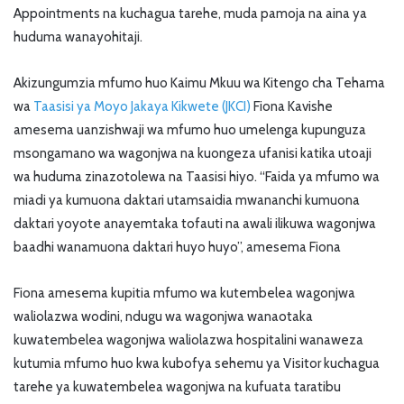
Appointments na kuchagua tarehe, muda pamoja na aina ya
huduma wanayohitaji.
Akizungumzia mfumo huo Kaimu Mkuu wa Kitengo cha Tehama
wa
Taasisi ya Moyo Jakaya Kikwete (JKCI)
Fiona Kavishe
amesema uanzishwaji wa mfumo huo umelenga kupunguza
msongamano wa wagonjwa na kuongeza ufanisi katika utoaji
wa huduma zinazotolewa na Taasisi hiyo. “Faida ya mfumo wa
miadi ya kumuona daktari utamsaidia mwananchi kumuona
daktari yoyote anayemtaka tofauti na awali ilikuwa wagonjwa
baadhi wanamuona daktari huyo huyo”, amesema Fiona
Fiona amesema kupitia mfumo wa kutembelea wagonjwa
waliolazwa wodini, ndugu wa wagonjwa wanaotaka
kuwatembelea wagonjwa waliolazwa hospitalini wanaweza
kutumia mfumo huo kwa kubofya sehemu ya Visitor kuchagua
tarehe ya kuwatembelea wagonjwa na kufuata taratibu