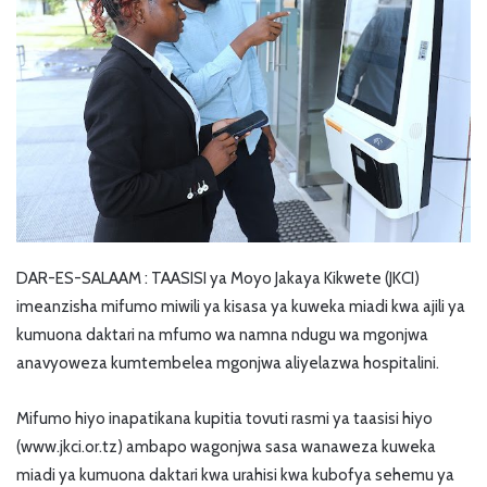
DAR-ES-SALAAM : TAASISI ya Moyo Jakaya Kikwete (JKCI)
imeanzisha mifumo miwili ya kisasa ya kuweka miadi kwa ajili ya
kumuona daktari na mfumo wa namna ndugu wa mgonjwa
anavyoweza kumtembelea mgonjwa aliyelazwa hospitalini.
Mifumo hiyo inapatikana kupitia tovuti rasmi ya taasisi hiyo
(www.jkci.or.tz) ambapo wagonjwa sasa wanaweza kuweka
miadi ya kumuona daktari kwa urahisi kwa kubofya sehemu ya