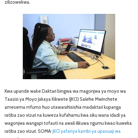
zilizowekwa.
Kwa upande wake Daktari bingwa wa magonjwa ya moyo wa
Taasisi ya Moyo Jakaya Kikwete (JKCI) Salehe Mwinchete
amesema mfumo huo utawarahisishia madaktari kupanga
ratiba zao vizuri na kuweza kufahamu kwa siku wana idadi ya
wagonjwa wangapi tofauti na awali ilikuwa ngumu kwao kuweka
ratiba zao vizuri. SOMA:
JKCI yafanya kambi ya upasuaji wa