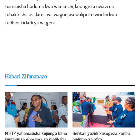
kuimarisha huduma kwa wananchi, kuongeza uwazi na
kuhakikisha usalama wa wagonjwa walipoko wodini kwa
kudhibiti idadi ya wageni.
Habari Zifananazo
NHIF yahamasisha kujiunga bima
Serikali yazidi kusogeza karibu
kupunguza gharama za matibabu
huduma za afya