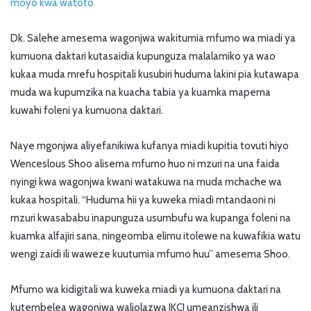
moyo kwa watoto
Dk. Salehe amesema wagonjwa wakitumia mfumo wa miadi ya
kumuona daktari kutasaidia kupunguza malalamiko ya wao
kukaa muda mrefu hospitali kusubiri huduma lakini pia kutawapa
muda wa kupumzika na kuacha tabia ya kuamka mapema
kuwahi foleni ya kumuona daktari.
Naye mgonjwa aliyefanikiwa kufanya miadi kupitia tovuti hiyo
Wenceslous Shoo alisema mfumo huo ni mzuri na una faida
nyingi kwa wagonjwa kwani watakuwa na muda mchache wa
kukaa hospitali. “Huduma hii ya kuweka miadi mtandaoni ni
mzuri kwasababu inapunguza usumbufu wa kupanga foleni na
kuamka alfajiri sana, ningeomba elimu itolewe na kuwafikia watu
wengi zaidi ili waweze kuutumia mfumo huu” amesema Shoo.
Mfumo wa kidigitali wa kuweka miadi ya kumuona daktari na
kutembelea wagonjwa waliolazwa JKCI umeanzishwa ili