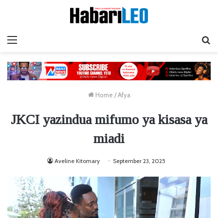
Menu
Ta
Home
/
Afya
JKCI yazindua mifumo ya kisasa ya
miadi
Aveline Kitomary
September 23, 2025