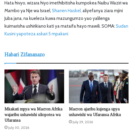
Hata hivyo, wizara hiyo imethibitisha kumpokea Naibu Waziri wa
Mambo ya Nje wa Israel,
Sharren Haskel,
aliyefanya ziara mjini
Juba jana, na kueleza kuwa mazungumzo yao yalilenga
kuimarisha ushirikiano kati ya mataifa hayo mawili. SOMA:
Sudan
Kusini yapoteza askari 5 mpakani
Habari Zifananazo
Mkakati mpya wa Macron Afrika
Macron ajaribu kujenga upya
wajaribu ushawishi uliopotea wa
ushawishi wa Ufaransa Afrika
Ufaransa
July 29, 2026
July 30, 2026