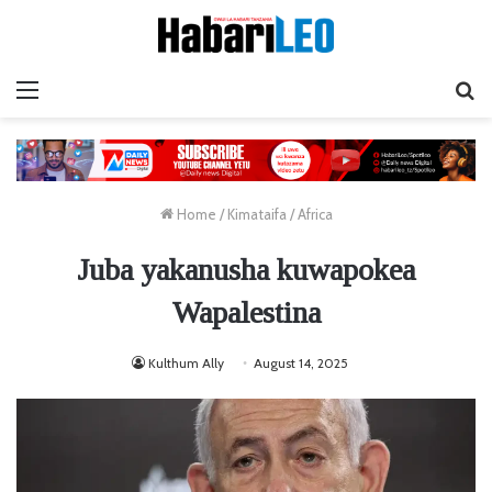
Menu
Ta
Home
/
Kimataifa
/
Africa
Juba yakanusha kuwapokea
Wapalestina
Kulthum Ally
August 14, 2025