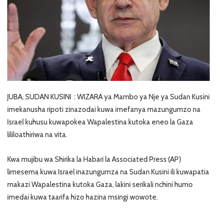
JUBA, SUDAN KUSINI : WIZARA ya Mambo ya Nje ya Sudan Kusini
imekanusha ripoti zinazodai kuwa imefanya mazungumzo na
Israel kuhusu kuwapokea Wapalestina kutoka eneo la Gaza
lililoathiriwa na vita.
Kwa mujibu wa Shirika la Habari la Associated Press (AP)
limesema kuwa Israel inazungumza na Sudan Kusini ili kuwapatia
makazi Wapalestina kutoka Gaza, lakini serikali nchini humo
imedai kuwa taarifa hizo hazina msingi wowote.