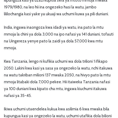
ilipunguza kasi ya uzazi kupitia sera ya mtoto mmoja mwaka
1979/1980, na leo hii ina ongezeko hasi la watu, jambo
lililochangia kasi yake ya ukuaji wa uchumi kuwa ya pili duniani.
India, ingawa inaongoza kwa idadi ya watu, ina pato la mtu
mmoja la chini ya dola 3,000 na ipo nafasi ya 141 duniani, tofauti
na Uingereza yenye pato la zaidi ya dola 57,000 kwa mtu
mmoja.
Kwa Tanzania, lengo ni kufikia uchumi wa dola trilioni 1 ifikapo
2050. Lakini kwa kasi ya sasa ya ongezeko la watu, nchi itakuwa
na watu takriban milioni 137 mwaka 2050, na hivyo pato la mtu
mmoja litabaki dola 7,000 pekee. Hii itaiweka Tanzania nafasi
ya 100 duniani kwa kipato cha mtu, ingawa kiuchumi itakuwa
nafasi ya 35-45.
Ikiwa uchumi utaendelea kukua kwa asilimia 6 kwa mwaka bila
kupungua kasi ya ongezeko la watu, uchumi utafikia dola bilioni