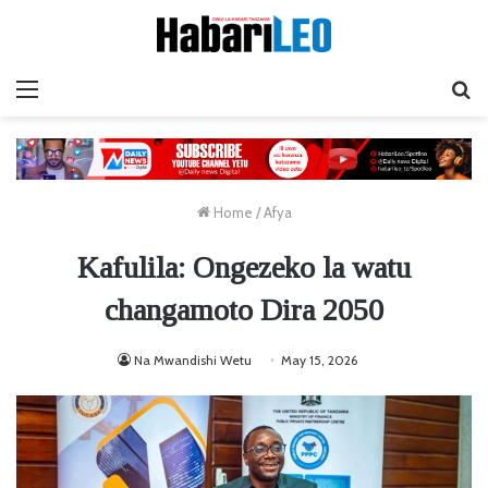
Menu
Ta
Home
/
Afya
Kafulila: Ongezeko la watu
changamoto Dira 2050
Na Mwandishi Wetu
May 15, 2026