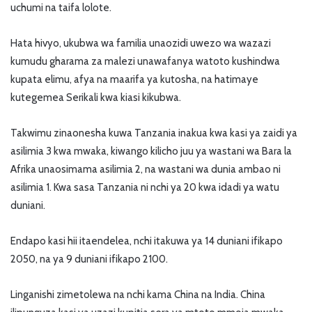
uchumi na taifa lolote.
Hata hivyo, ukubwa wa familia unaozidi uwezo wa wazazi
kumudu gharama za malezi unawafanya watoto kushindwa
kupata elimu, afya na maarifa ya kutosha, na hatimaye
kutegemea Serikali kwa kiasi kikubwa.
Takwimu zinaonesha kuwa Tanzania inakua kwa kasi ya zaidi ya
asilimia 3 kwa mwaka, kiwango kilicho juu ya wastani wa Bara la
Afrika unaosimama asilimia 2, na wastani wa dunia ambao ni
asilimia 1. Kwa sasa Tanzania ni nchi ya 20 kwa idadi ya watu
duniani.
Endapo kasi hii itaendelea, nchi itakuwa ya 14 duniani ifikapo
2050, na ya 9 duniani ifikapo 2100.
Linganishi zimetolewa na nchi kama China na India. China