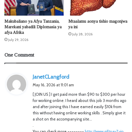
Makubaliano ya Afya Tanzania,
Mtaalamu aonya tishio magonjwa
Marekani yabadili Diplomasia ya
ya ini
afya Afrika
July 28, 2026
July 29, 2026
One Comment
s
JanetCLangford
a
May 16, 2026 at 11:01 am
y
[ JOIN US ] I get paid more than $90 to $300 per hour
s
for working online. I heard about this job 3 months ago
:
and after joining this I have earned easily $10k from
this without having online working skills . Simply give it
a shot on the accompanying site…
.
You can check more.========
http://www.giftpay7.vip