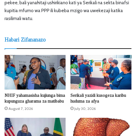
pekee, bali yanahitaji ushirikiano kati ya Serikali na sekta binafsi
kupitia mfumo wa PPP ili kubeba mzigo wa uwekezaji katika
rasilimali watu.
Habari Zifananazo
NHIF yahamasisha kujiunga bima
Serikali yazidi kusogeza karibu
kupunguza gharama za matibabu
huduma za afya
August 7, 2026
July 30, 2026