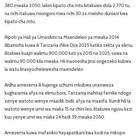
380 mwaka 2050, lakini kipato cha mtu kitakuwa dola 2,770 tu,
na nchi itakuwa miongoni mwa nchi 30 za mwisho duniani kwa
kipato cha mtu.
Ripoti ya Hali ya Umasikini na Maendeleo ya mwaka 2014
ilibainisha kuwa ili Tanzania ifikie Dira 2025 katika sekta ya elimu,
ilitakiwa kuajiri walimu 900,000 kati ya 2015 na 2025, sawa na
walimu 90,000 kila mwaka. Hii inaonesha jinsi ongezeko kubwa
la watu linavyochelewesha maendeleo.
Aidha amesema ili kujenga uchumi mkubwa unaoweza
kugharamia afya na elimu bora, Tanzania inahitaji familia ndogo
zenye watoto wenye maadili, bidii, afya na maarifa. Kundi hili la
watoto wenye umri wa miaka 15 na chini leo, litakuwa nguvu kazi
kuu yenye umri wa miaka 24 hadi 39 mwaka 2050.
Amesema kuwa mafanikio hayapatikani kwa kodi na mikopo