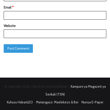
Email
*
Website
© Copyright 2026, Haki Zote Zimehifadhiwa |
Kampuni ya Magazeti ya
Serikali (TSN)
Kuhusu HabariLEO
Matangazo: Maelekezo & Bei
Nunua E-Paper