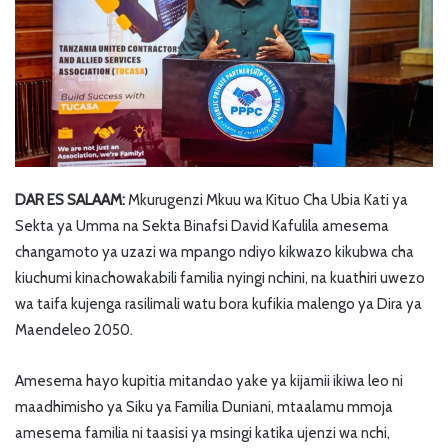
DAR ES SALAAM:
Mkurugenzi Mkuu wa Kituo Cha Ubia Kati ya
Sekta ya Umma na Sekta Binafsi David Kafulila amesema
changamoto ya uzazi wa mpango ndiyo kikwazo kikubwa cha
kiuchumi kinachowakabili familia nyingi nchini, na kuathiri uwezo
wa taifa kujenga rasilimali watu bora kufikia malengo ya Dira ya
Maendeleo 2050.
Amesema hayo kupitia mitandao yake ya kijamii ikiwa leo ni
maadhimisho ya Siku ya Familia Duniani, mtaalamu mmoja
amesema familia ni taasisi ya msingi katika ujenzi wa nchi,