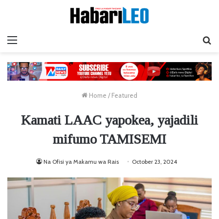
Menu
Ta
Home
/
Featured
Kamati LAAC yapokea, yajadili
mifumo TAMISEMI
Na Ofisi ya Makamu wa Rais
October 23, 2024