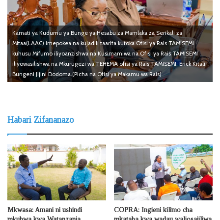
Kamati ya Kudumu ya Bunge ya Hesabu za Mamlaka za Serikali za
Mitaa(LAAC) imepokea na kujadili taarifa kutoka Ofisi ya Rais TAMISEMI
kuhusu Mifumo iliyoanzishwa na Kusimamiwa na Ofisi ya Rais TAMISEMI
iliyowasilishwa na Mkurugezi wa TEHEMA ofisi ya Rais TAMISEMI, Erick Kitali
Bungeni Jijini Dodoma.(Picha na Ofisi ya Makamu wa Rais)
Habari Zifananazo
Mkwasa: Amani ni ushindi
COPRA: Ingieni kilimo cha
mkubwa kwa Watanzania
mkataba kwa wadau waliosajiliwa