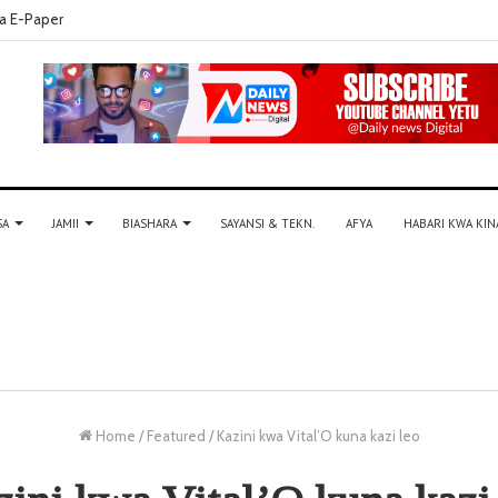
a E-Paper
SA
JAMII
BIASHARA
SAYANSI & TEKN.
AFYA
HABARI KWA KIN
Home
/
Featured
/
Kazini kwa Vital’O kuna kazi leo