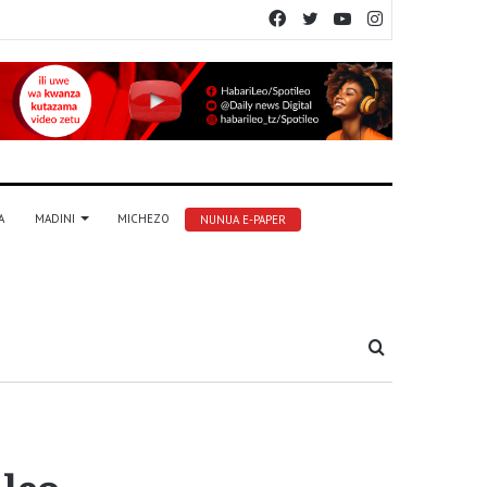
Facebook
Twitter
YouTube
Instagram
A
MADINI
MICHEZO
NUNUA E-PAPER
Tafuta