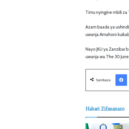
Timu nyingine mbili za
Azam baada ya ushind
uwanja Amahoro kuikabi
Nayo JKU ya Zanzibar
uwanja wa The 30 June u
Facebook
Sambaza
Habari Zifananazo