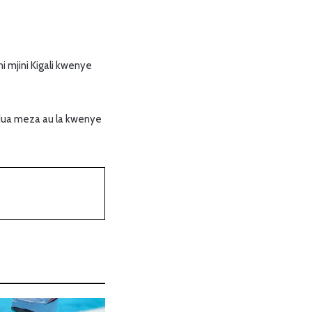
mjini Kigali kwenye
indua meza au la kwenye