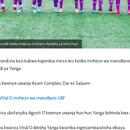
rundi katika moja ya michezo iliyopita ya timu hiyo.
urundi ina kazi kubwa kupindua meza leo katika mchezo wa marudiano
di ya Yanga.
a kwenye uwanja Azam Complex, Dar es Salaam.
 Vital O mchezo wa marudiano CAF
za uliofanyika Agosti 17 kwenye uwanja huo huo Yanga ilishinda kw
 kwanza Vital’O iliitisha Yanga kwamba ingeisambaratisha vibaya.