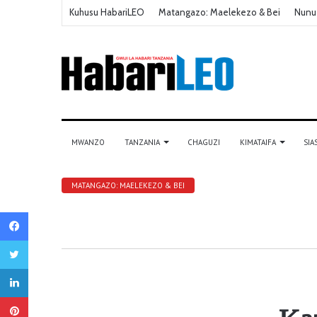
Kuhusu HabariLEO
Matangazo: Maelekezo & Bei
Nunu
MWANZO
TANZANIA
CHAGUZI
KIMATAIFA
SIA
MATANGAZO: MAELEKEZO & BEI
Facebook
Twitter
LinkedIn
Pinterest