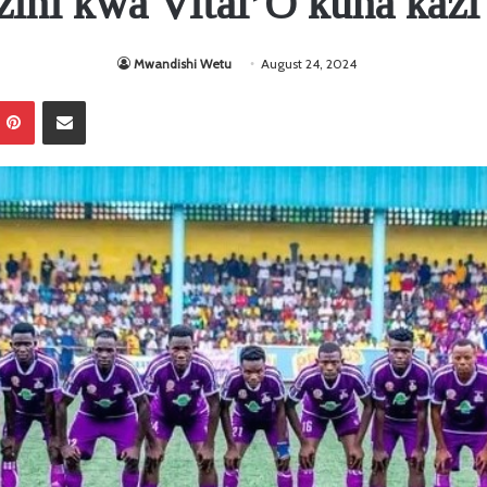
ini kwa Vital’O kuna kazi
Mwandishi Wetu
August 24, 2024
Pinterest
Sambaza kupitia barua pepe