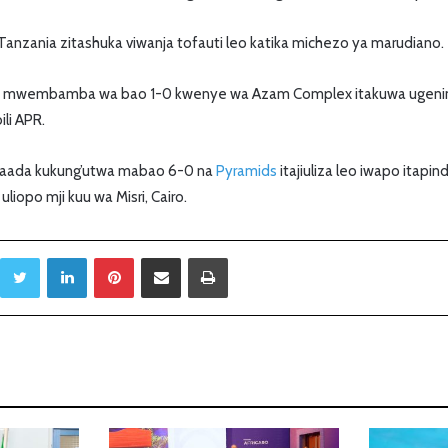
 Tanzania zitashuka viwanja tofauti leo katika michezo ya marudiano.
i mwembamba wa bao 1-0 kwenye wa Azam Complex itakuwa ugenini 
li APR.
 baada kukung’utwa mabao 6-0 na
Pyramids
itajiuliza leo iwapo itap
liopo mji kuu wa Misri, Cairo.
Twitter
LinkedIn
Pinterest
Sambaza kupitia barua pepe
Print