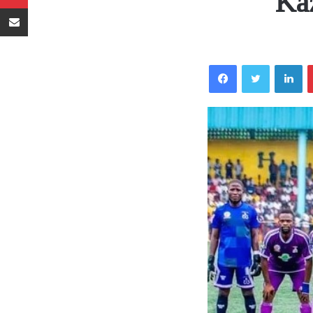
Kaz
Sambaza kupitia barua pepe
Facebook
Twitter
LinkedIn