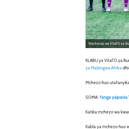
Wachezaji wa Vital'O ya Bu
KLABU ya Vital’O ya B
ya Mabingwa Afrika
dhi
Mchezo huo utafanyik
SOMA:
Yanga yaipania
Katika mchezo wa kwan
Kabla ya mchezo huo wa