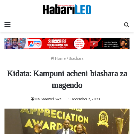
Menu
Ta
Home
/
Biashara
Kidata: Kampuni acheni biashara za
magendo
Na Samwel Swai
December 2, 2023