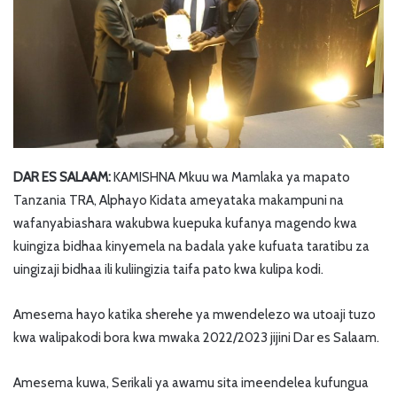
DAR ES SALAAM:
KAMISHNA Mkuu wa Mamlaka ya mapato
Tanzania TRA, Alphayo Kidata ameyataka makampuni na
wafanyabiashara wakubwa kuepuka kufanya magendo kwa
kuingiza bidhaa kinyemela na badala yake kufuata taratibu za
uingizaji bidhaa ili kuliingizia taifa pato kwa kulipa kodi.
Amesema hayo katika sherehe ya mwendelezo wa utoaji tuzo
kwa walipakodi bora kwa mwaka 2022/2023 jijini Dar es Salaam.
Amesema kuwa, Serikali ya awamu sita imeendelea kufungua