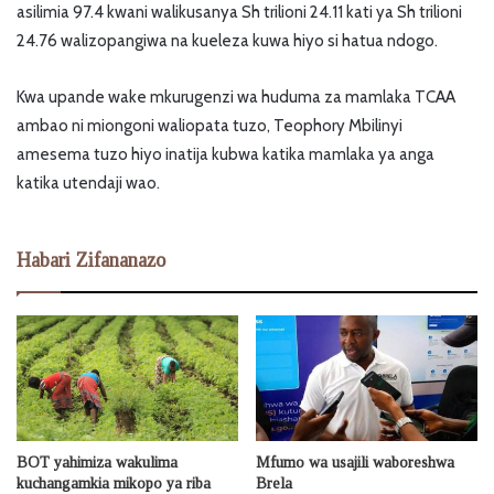
asilimia 97.4 kwani walikusanya Sh trilioni 24.11 kati ya Sh trilioni
24.76 walizopangiwa na kueleza kuwa hiyo si hatua ndogo.
Kwa upande wake mkurugenzi wa huduma za mamlaka TCAA
ambao ni miongoni waliopata tuzo, Teophory Mbilinyi
amesema tuzo hiyo inatija kubwa katika mamlaka ya anga
katika utendaji wao.
Habari Zifananazo
BOT yahimiza wakulima
Mfumo wa usajili waboreshwa
kuchangamkia mikopo ya riba
Brela