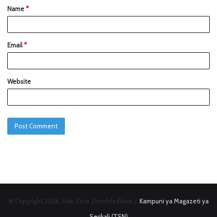
Name
*
Email
*
Website
© Copyright 2026, Haki Zote Zimehifadhiwa |
Kampuni ya Magazeti ya
Serikali (TSN)