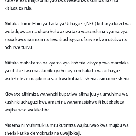
kutekeleza majukumu yao kwa weledi kwa kulinda haki za
kisiasa za raia.
Aliitaka Tume Huru ya Taifa ya Uchaguzi (INEC) kufanya kazi kwa
weledi, uwazi na uhuru huku akiwataka wananchi na vyama vya
siasa kuwa na imani na Inec ili uchaguzi ufanyike kwa utulivu na
nchi iwe tulivu.
Aliitaka mahakama na vyama vya kisheria vilivyopewa mamlaka
ya utatuzi wa malalamiko yahusuyo mchakato wa uchaguzi
watekeleze majukumu yao kwa kufuata sheria asimamie sheria.
Kikwete alihimiza wananchi kupatiwa elimu juu ya umuhimu wa
kushiriki uchaguzi kwa amani na wahamasishwe ili kutekeleza
wajibu wao wa kikatiba.
Alisema ni muhimu kila mtu kutimiza wajibu wao kwa mujibu wa
sheria katika demokrasia na uwajibikaji.