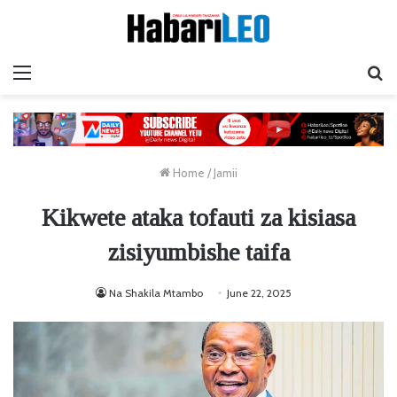
Menu
Ta
Home
/
Jamii
Kikwete ataka tofauti za kisiasa
zisiyumbishe taifa
Na Shakila Mtambo
June 22, 2025