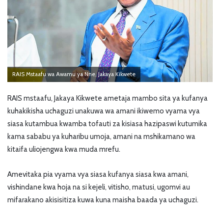
RAIS Mstaafu wa Awamu ya Nne, Jakaya Kikwete
RAIS mstaafu, Jakaya Kikwete ametaja mambo sita ya kufanya
kuhakikisha uchaguzi unakuwa wa amani ikiwemo vyama vya
siasa kutambua kwamba tofauti za kisiasa hazipaswi kutumika
kama sababu ya kuharibu umoja, amani na mshikamano wa
kitaifa uliojengwa kwa muda mrefu.
Amevitaka pia vyama vya siasa kufanya siasa kwa amani,
vishindane kwa hoja na si kejeli, vitisho, matusi, ugomvi au
mifarakano akisisitiza kuwa kuna maisha baada ya uchaguzi.