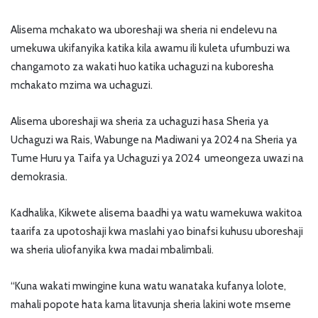
Alisema mchakato wa uboreshaji wa sheria ni endelevu na
umekuwa ukifanyika katika kila awamu ili kuleta ufumbuzi wa
changamoto za wakati huo katika uchaguzi na kuboresha
mchakato mzima wa uchaguzi.
Alisema uboreshaji wa sheria za uchaguzi hasa Sheria ya
Uchaguzi wa Rais, Wabunge na Madiwani ya 2024 na Sheria ya
Tume Huru ya Taifa ya Uchaguzi ya 2024 umeongeza uwazi na
demokrasia.
Kadhalika, Kikwete alisema baadhi ya watu wamekuwa wakitoa
taarifa za upotoshaji kwa maslahi yao binafsi kuhusu uboreshaji
wa sheria uliofanyika kwa madai mbalimbali.
“Kuna wakati mwingine kuna watu wanataka kufanya lolote,
mahali popote hata kama litavunja sheria lakini wote mseme