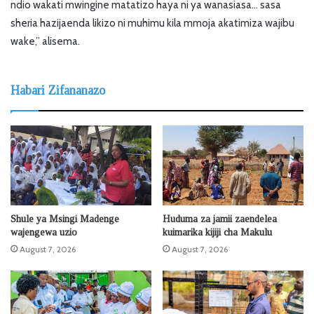
ndio wakati mwingine matatizo haya ni ya wanasiasa… sasa
sheria hazijaenda likizo ni muhimu kila mmoja akatimiza wajibu
wake,” alisema.
Habari Zifananazo
Shule ya Msingi Madenge
Huduma za jamii zaendelea
wajengewa uzio
kuimarika kijiji cha Makulu
August 7, 2026
August 7, 2026