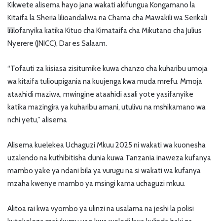
Kikwete alisema hayo jana wakati akifungua Kongamano la
Kitaifa la Sheria lilioandaliwa na Chama cha Mawakili wa Serikali
lililofanyika katika Kituo cha Kimataifa cha Mikutano cha Julius
Nyerere (JNICC), Dar es Salaam.
“Tofauti za kisiasa zisitumike kuwa chanzo cha kuharibu umoja
wa kitaifa tulioupigania na kuujenga kwa muda mrefu. Mmoja
ataahidi maziwa, mwingine ataahidi asali yote yasifanyike
katika mazingira ya kuharibu amani, utulivu na mshikamano wa
nchi yetu,” alisema
Alisema kuelekea Uchaguzi Mkuu 2025 ni wakati wa kuonesha
uzalendo na kuthibitisha dunia kuwa Tanzania inaweza kufanya
mambo yake ya ndani bila ya vurugu na si wakati wa kufanya
mzaha kwenye mambo ya msingi kama uchaguzi mkuu.
Alitoa rai kwa vyombo ya ulinzi na usalama na jeshi la polisi