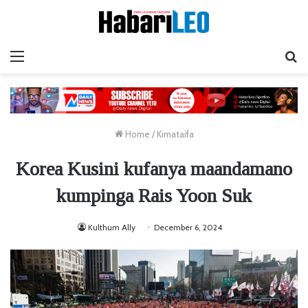
Menu
Ta
Home
/
Kimataifa
Korea Kusini kufanya maandamano
kumpinga Rais Yoon Suk
Kulthum Ally
December 6, 2024