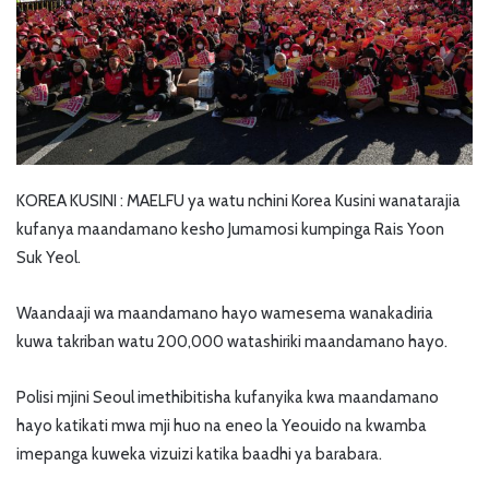
KOREA KUSINI : MAELFU ya watu nchini Korea Kusini wanatarajia
kufanya maandamano kesho Jumamosi kumpinga Rais Yoon
Suk Yeol.
Waandaaji wa maandamano hayo wamesema wanakadiria
kuwa takriban watu 200,000 watashiriki maandamano hayo.
Polisi mjini Seoul imethibitisha kufanyika kwa maandamano
hayo katikati mwa mji huo na eneo la Yeouido na kwamba
imepanga kuweka vizuizi katika baadhi ya barabara.