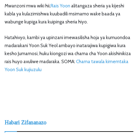
Mwanzoni mwa wiki hii,
Rais Yoon
alitangaza sheria ya kijeshi
kabla ya kulazimishwa kuubadili msimamo wake baada ya
wabunge kupiga kura kuipinga sheria hiyo.
Hatahivyo, kambi ya upinzani imewasilisha hoja ya kumuondoa
madarakani Yoon Suk Yeol ambayo inatarajiwa kupigiwa kura
kesho Jumamosi, huku kiongozi wa chama cha Yoon akishinikiza
rais huyo avuliwe madaraka. SOMA:
Chama tawala kimemtaka
Yoon Suk kujiuzulu
Habari Zifananazo