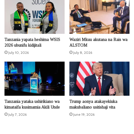
Tanzania yapata heshima WSIS
Waziri Mkuu akutana na Rais wa
2026 ubunifu kidijitali
ALSTOM
July 10, 2026
July 8, 2026
Tanzania yataka ushirikiano wa
Trump aonya atakayekiuka
kimataifa kusimamia Akili Unde
makubaliano usitishaji vita
July 7, 2026
June 19, 2026