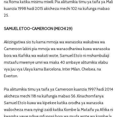
na Roma katika misimu miwili. Pia aliitumikia timu ya taifa ya Mali
kuanzia 1998 hadi 2015 akicheza mechi 102 na kufunga mabao
25.
SAMUEL ETOO-CAMEROON (MECHI 29)
Akizingatiwa sio tu kama mmoja wa wanasoka wakubwa wa
Cameroon lakini pia mmoja wa wanaodhaniwa kuwa wanasoka
bora wa Kiafrika wa wakati wote, Samuel Eto’o ni mshambuliaji
mstaafu mwenye umri wa miaka 40 ambaye alitumikia vilabu
vya juu vya Ulaya kama Barcelona, Inter Milan, Chelsea, na
Everton.
Pia aliitumikia timu ya taifa ya Cameroon kuanzia 1997 hadi 2014
akicheza mechi 118 na kuifungia mabao 56 .Kinachomfanya
Samuel Eto’o kuwa wa kipekee katika orodha ya wanasoka
waliocheza mara nyingi zaidi katika Kombe la Mataifa ya Afrika ni
kwamba yeye ndiye mfungaji bora wa muda wote wa kombe la