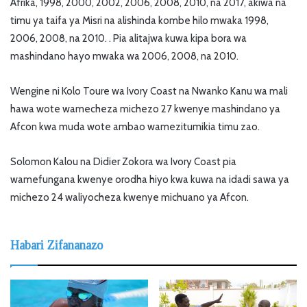
Afrika, 1998, 2000, 2002, 2006, 2008, 2010, na 2017, akiwa na
timu ya taifa ya Misri na alishinda kombe hilo mwaka 1998,
2006, 2008, na 2010. . Pia alitajwa kuwa kipa bora wa
mashindano hayo mwaka wa 2006, 2008, na 2010.
Wengine ni Kolo Toure wa Ivory Coast na Nwanko Kanu wa mali
hawa wote wamecheza michezo 27 kwenye mashindano ya
Afcon kwa muda wote ambao wamezitumikia timu zao.
Solomon Kalou na Didier Zokora wa Ivory Coast pia
wamefungana kwenye orodha hiyo kwa kuwa na idadi sawa ya
michezo 24 waliyocheza kwenye michuano ya Afcon.
Habari Zifananazo