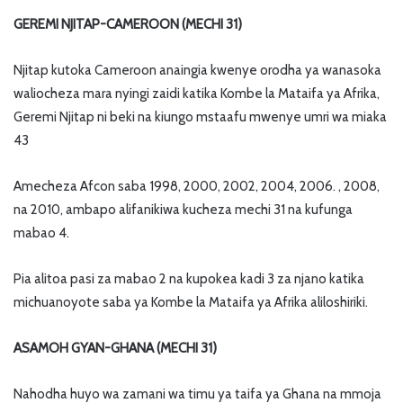
GEREMI NJITAP-CAMEROON (MECHI 31)
Njitap kutoka Cameroon anaingia kwenye orodha ya wanasoka
waliocheza mara nyingi zaidi katika Kombe la Mataifa ya Afrika,
Geremi Njitap ni beki na kiungo mstaafu mwenye umri wa miaka
43
Amecheza Afcon saba 1998, 2000, 2002, 2004, 2006. , 2008,
na 2010, ambapo alifanikiwa kucheza mechi 31 na kufunga
mabao 4.
Pia alitoa pasi za mabao 2 na kupokea kadi 3 za njano katika
michuanoyote saba ya Kombe la Mataifa ya Afrika aliloshiriki.
ASAMOH GYAN-GHANA (MECHI 31)
Nahodha huyo wa zamani wa timu ya taifa ya Ghana na mmoja