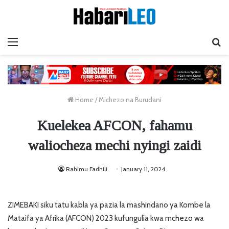
Menu
Ta
Home
/
Michezo na Burudani
Kuelekea AFCON, fahamu
waliocheza mechi nyingi zaidi
Rahimu Fadhili
January 11, 2024
ZIMEBAKI siku tatu kabla ya pazia la mashindano ya Kombe la
Mataifa ya Afrika (AFCON) 2023 kufungulia kwa mchezo wa