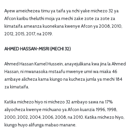
Ayew ameichezea timu ya taifa ya nchi yake michezo 32 ya
Afcon karibu theluthi moja ya mechi zake zote za zote za
kimataifa ameanza kuonekana kwenye Afcon ya 2008, 2010,
2012, 2015, 2017, na 2019.
AHMED HASSAN-MISRI (MECHI 32)
Ahmed Hassan Kamel Hussein, anayejulikana kwa jina la Ahmed
Hassan, ni mwanasoka mstaafu mwenye umri wa miaka 46
ambaye alicheza kama kiungo na kucheza jumla ya mechi 184
za kimataifa.
Katika michezo hiyo ni michezo 32 ambayo sawa na 17%
aliyocheza kwenye michuano ya Afcon kuanzia 1996, 1998,
2000, 2002, 2004, 2006, 2008, na 2010. Katika michezo hiyo,
kiungo huyo alifunga mabao manane.