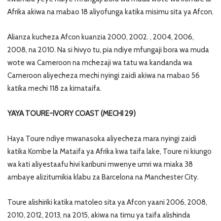
Afrika akiwa na mabao 18 aliyofunga katika misimu sita ya Afcon.
Alianza kucheza Afcon kuanzia 2000, 2002. , 2004, 2006,
2008, na 2010. Na si hivyo tu, pia ndiye mfungaji bora wa muda
wote wa Cameroon na mchezaji wa tatu wa kandanda wa
Cameroon aliyecheza mechi nyingi zaidi akiwa na mabao 56
katika mechi 118 za kimataifa.
YAYA TOURE-IVORY COAST (MECHI 29)
Haya Toure ndiye mwanasoka aliyecheza mara nyingi zaidi
katika Kombe la Mataifa ya Afrika kwa taifa lake, Toure ni kiungo
wa kati aliyestaafu hivi karibuni mwenye umri wa miaka 38
ambaye alizitumikia klabu za Barcelona na Manchester City.
Toure alishiriki katika matoleo sita ya Afcon yaani 2006, 2008,
2010, 2012, 2013, na 2015, akiwa na timu ya taifa alishinda