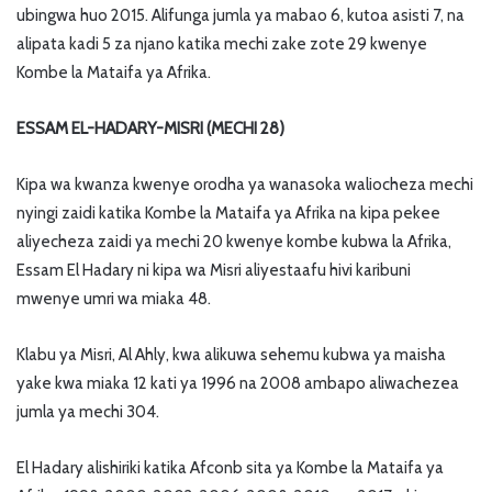
ubingwa huo 2015. Alifunga jumla ya mabao 6, kutoa asisti 7, na
alipata kadi 5 za njano katika mechi zake zote 29 kwenye
Kombe la Mataifa ya Afrika.
ESSAM EL-HADARY-MISRI (MECHI 28)
Kipa wa kwanza kwenye orodha ya wanasoka waliocheza mechi
nyingi zaidi katika Kombe la Mataifa ya Afrika na kipa pekee
aliyecheza zaidi ya mechi 20 kwenye kombe kubwa la Afrika,
Essam El Hadary ni kipa wa Misri aliyestaafu hivi karibuni
mwenye umri wa miaka 48.
Klabu ya Misri, Al Ahly, kwa alikuwa sehemu kubwa ya maisha
yake kwa miaka 12 kati ya 1996 na 2008 ambapo aliwachezea
jumla ya mechi 304.
El Hadary alishiriki katika Afconb sita ya Kombe la Mataifa ya