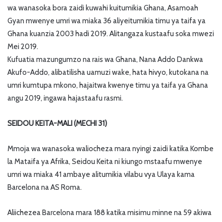
wa wanasoka bora zaidi kuwahi kuitumikia Ghana, Asamoah
Gyan mwenye umri wa miaka 36 aliyeitumikia timu ya taifa ya
Ghana kuanzia 2003 hadi 2019. Alitangaza kustaafu soka mwezi
Mei 2019.
Kufuatia mazungumzo na rais wa Ghana, Nana Addo Dankwa
Akufo-Addo, alibatilisha uamuzi wake, hata hivyo, kutokana na
umri kumtupa mkono, hajaitwa kwenye timu ya taifa ya Ghana
angu 2019, ingawa hajastaafu rasmi.
SEIDOU KEITA-MALI (MECHI 31)
Mmoja wa wanasoka waliocheza mara nyingi zaidi katika Kombe
la Mataifa ya Afrika, Seidou Keita ni kiungo mstaafu mwenye
umri wa miaka 41 ambaye alitumikia vilabu vya Ulaya kama
Barcelona na AS Roma.
Aliichezea Barcelona mara 188 katika misimu minne na 59 akiwa