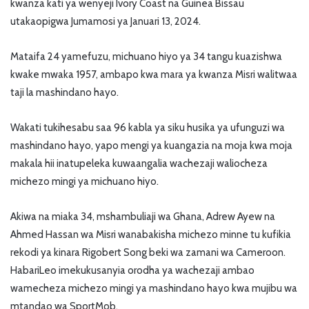
kwanza kati ya wenyeji Ivory Coast na Guinea Bissau
utakaopigwa Jumamosi ya Januari 13, 2024.
Mataifa 24 yamefuzu, michuano hiyo ya 34 tangu kuazishwa
kwake mwaka 1957, ambapo kwa mara ya kwanza Misri walitwaa
taji la mashindano hayo.
Wakati tukihesabu saa 96 kabla ya siku husika ya ufunguzi wa
mashindano hayo, yapo mengi ya kuangazia na moja kwa moja
makala hii inatupeleka kuwaangalia wachezaji waliocheza
michezo mingi ya michuano hiyo.
Akiwa na miaka 34, mshambuliaji wa Ghana, Adrew Ayew na
Ahmed Hassan wa Misri wanabakisha michezo minne tu kufikia
rekodi ya kinara Rigobert Song beki wa zamani wa Cameroon.
HabariLeo imekukusanyia orodha ya wachezaji ambao
wamecheza michezo mingi ya mashindano hayo kwa mujibu wa
mtandao wa SportMob.