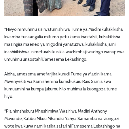
“Hivyo ni muhimu sisi watumishi wa Tume ya Madini kuhakikisha
kwamba tunaangalia mifumo yetu kama inastahili, kuhakikisha
mazingira maeneo ya migodini yanatuzwa, kuhakikisha jamii
inashirikishwa, nimefurahi kusikia wachimbaji wadogo wanapewa
umuhimu unaostahili,”amesema Lekashingo.
Aidha, amesema amefarijika kurudi Tume ya Madini kama
Mwenyekiti wa Kamisheni na kumshukuru Rais Samia kwa
kumuamini na kumpa jukumu hilo muhimu la kuongoza tume
hiyo.
“Pia nimshukuru Mheshimiwa Waziri wa Madini Anthony
Mavunde, Katibu Mkuu Mhandisi Yahya Samamba na viongozi
wote kwa kuwa nami katika safari hii,”amesema Lekashingo na