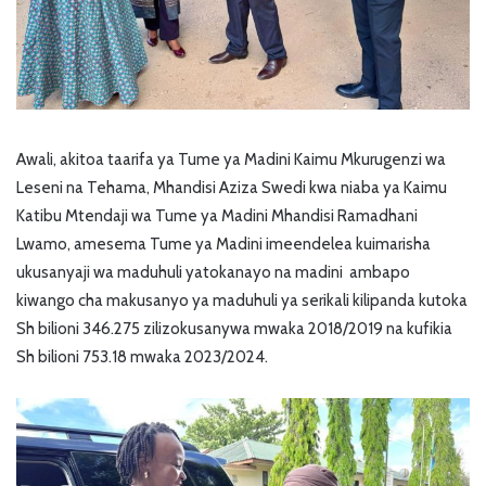
Awali, akitoa taarifa ya Tume ya Madini Kaimu Mkurugenzi wa
Leseni na Tehama, Mhandisi Aziza Swedi kwa niaba ya Kaimu
Katibu Mtendaji wa Tume ya Madini Mhandisi Ramadhani
Lwamo, amesema Tume ya Madini imeendelea kuimarisha
ukusanyaji wa maduhuli yatokanayo na madini ambapo
kiwango cha makusanyo ya maduhuli ya serikali kilipanda kutoka
Sh bilioni 346.275 zilizokusanywa mwaka 2018/2019 na kufikia
Sh bilioni 753.18 mwaka 2023/2024.