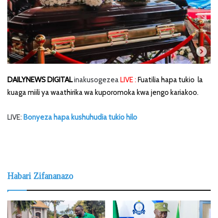
DAILYNEWS DIGITAL
inakusogezea
LIVE :
Fuatilia hapa tukio la
k
uaga miili ya waathirika wa kuporomoka kwa jengo kariakoo.
LIVE:
Bonyeza hapa kushuhudia tukio hilo
Habari Zifananazo