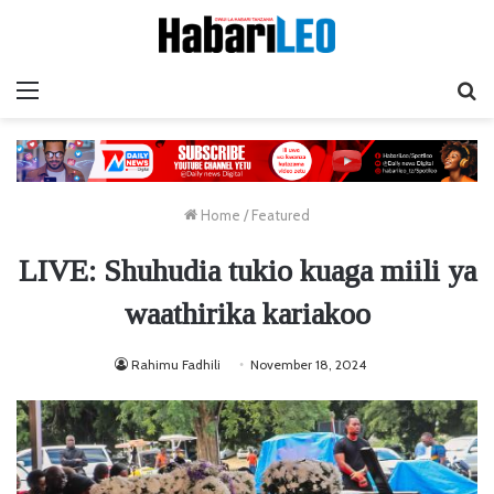
Menu
Ta
Home
/
Featured
LIVE: Shuhudia tukio kuaga miili ya
waathirika kariakoo
Rahimu Fadhili
November 18, 2024