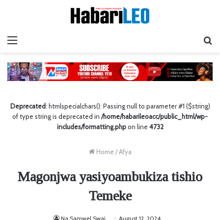
Menu
Ta
Deprecated
: htmlspecialchars(): Passing null to parameter #1 ($string)
of type string is deprecated in
/home/habarileoacc/public_html/wp-
includes/formatting.php
on line
4732
Home
/
Afya
Magonjwa yasiyoambukiza tishio
Temeke
Na Samwel Swai
August 12, 2024