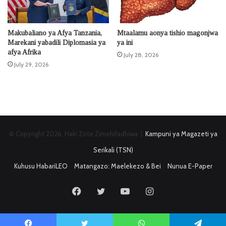
Makubaliano ya Afya Tanzania,
Mtaalamu aonya tishio magonjwa
Marekani yabadili Diplomasia ya
ya ini
afya Afrika
July 28, 2026
July 29, 2026
© Copyright 2026, Haki Zote Zimehifadhiwa |
Kampuni ya Magazeti ya
Serikali (TSN)
Kuhusu HabariLEO
Matangazo: Maelekezo & Bei
Nunua E-Paper
Facebook
Twitter
YouTube
Instagram