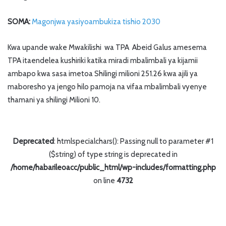
SOMA:
Magonjwa yasiyoambukiza tishio 2030
Kwa upande wake Mwakilishi wa TPA Abeid Galus amesema
TPA itaendelea kushiriki katika miradi mbalimbali ya kijamii
ambapo kwa sasa imetoa Shilingi milioni 251.26 kwa ajili ya
maboresho ya jengo hilo pamoja na vifaa mbalimbali vyenye
thamani ya shilingi Milioni 10.
Deprecated
: htmlspecialchars(): Passing null to parameter #1
($string) of type string is deprecated in
/home/habarileoacc/public_html/wp-includes/formatting.php
on line
4732