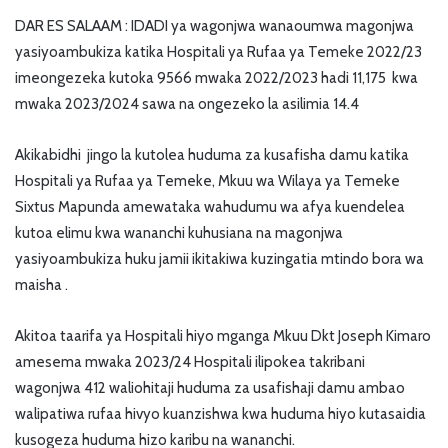
DAR ES SALAAM : IDADI ya wagonjwa wanaoumwa magonjwa
yasiyoambukiza katika Hospitali ya Rufaa ya Temeke 2022/23
imeongezeka kutoka 9566 mwaka 2022/2023 hadi 11,175 kwa
mwaka 2023/2024 sawa na ongezeko la asilimia 14.4
Akikabidhi jingo la kutolea huduma za kusafisha damu katika
Hospitali ya Rufaa ya Temeke, Mkuu wa Wilaya ya Temeke
Sixtus Mapunda amewataka wahudumu wa afya kuendelea
kutoa elimu kwa wananchi kuhusiana na magonjwa
yasiyoambukiza huku jamii ikitakiwa kuzingatia mtindo bora wa
maisha .
Akitoa taarifa ya Hospitali hiyo mganga Mkuu Dkt Joseph Kimaro
amesema mwaka 2023/24 Hospitali ilipokea takribani
wagonjwa 412 waliohitaji huduma za usafishaji damu ambao
walipatiwa rufaa hivyo kuanzishwa kwa huduma hiyo kutasaidia
kusogeza huduma hizo karibu na wananchi.