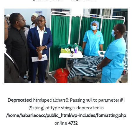
Deprecated
: htmlspecialchars(): Passing null to parameter #1
($string) of type string is deprecated in
/home/habarileoacc/public_html/wp-includes/formatting.php
on line
4732