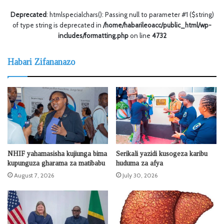
Deprecated
: htmlspecialchars(): Passing null to parameter #1 ($string)
of type string is deprecated in
/home/habarileoacc/public_html/wp-
includes/formatting.php
on line
4732
Habari Zifananazo
NHIF yahamasisha kujiunga bima
Serikali yazidi kusogeza karibu
kupunguza gharama za matibabu
huduma za afya
August 7, 2026
July 30, 2026