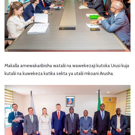
Makalla amewakaribisha watalii na wawekezaji kutoka Urusi kuja
kutalii na kuwekeza katika sekta ya utalii mkoani Arusha.