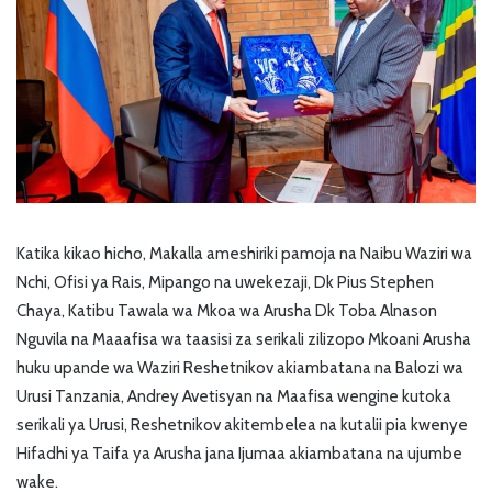
Katika kikao hicho, Makalla ameshiriki pamoja na Naibu Waziri wa
Nchi, Ofisi ya Rais, Mipango na uwekezaji, Dk Pius Stephen
Chaya, Katibu Tawala wa Mkoa wa Arusha Dk Toba Alnason
Nguvila na Maaafisa wa taasisi za serikali zilizopo Mkoani Arusha
huku upande wa Waziri Reshetnikov akiambatana na Balozi wa
Urusi Tanzania, Andrey Avetisyan na Maafisa wengine kutoka
serikali ya Urusi, Reshetnikov akitembelea na kutalii pia kwenye
Hifadhi ya Taifa ya Arusha jana Ijumaa akiambatana na ujumbe
wake.