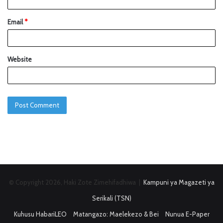
Email
*
Website
© Copyright 2026, Haki Zote Zimehifadhiwa |
Kampuni ya Magazeti ya
Serikali (TSN)
Kuhusu HabariLEO
Matangazo: Maelekezo & Bei
Nunua E-Paper