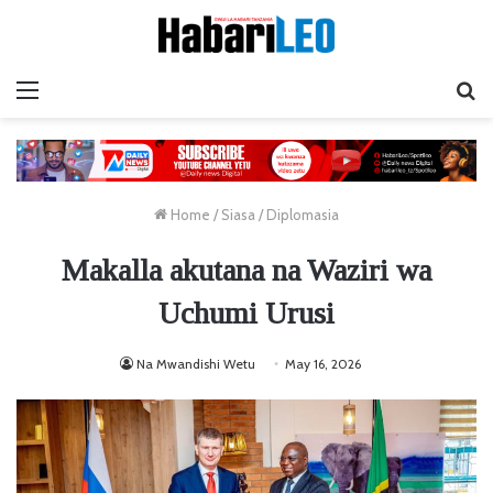
Menu
Ta
Home
/
Siasa
/
Diplomasia
Makalla akutana na Waziri wa
Uchumi Urusi
Na Mwandishi Wetu
May 16, 2026