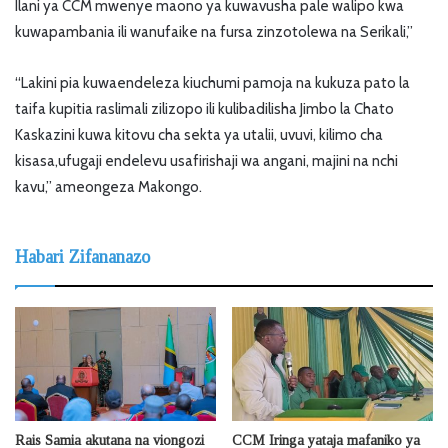
Ilani ya CCM mwenye maono ya kuwavusha pale walipo kwa
kuwapambania ili wanufaike na fursa zinzotolewa na Serikali,”
“Lakini pia kuwaendeleza kiuchumi pamoja na kukuza pato la
taifa kupitia raslimali zilizopo ili kulibadilisha Jimbo la Chato
Kaskazini kuwa kitovu cha sekta ya utalii, uvuvi, kilimo cha
kisasa,ufugaji endelevu usafirishaji wa angani, majini na nchi
kavu,” ameongeza Makongo.
Habari Zifananazo
Rais Samia akutana na viongozi
CCM Iringa yataja mafaniko ya