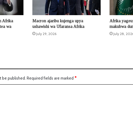
 Afrika
Macron ajaribu kujenga upya
Afrika yageu
otea wa
ushawishi wa Ufaransa Afrika
makubwa duni
July 29, 2026
July 28, 202
t be published.
Required fields are marked
*