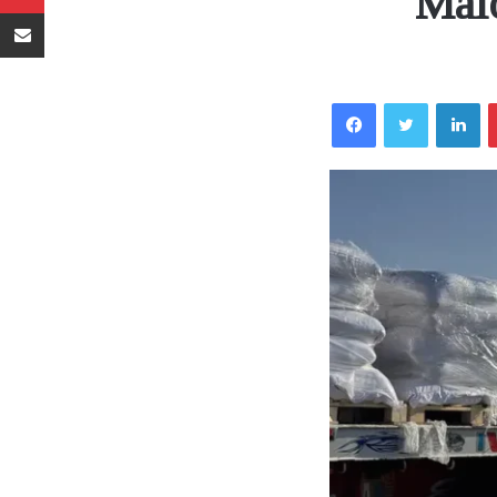
Malo
Sambaza kupitia barua pepe
Facebook
Twitter
LinkedIn