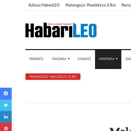
Kuhusu HabariLEO
Matangazo: Maelekezo & Bei
Nunu
MWANZO
TANZANIA
CHAGUZI
KIMATAIFA
SIA
MATANGAZO: MAELEKEZO & BEI
Facebook
Twitter
LinkedIn
Pinterest