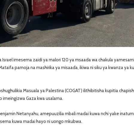
a Israel imesema zaidi ya malori 120 ya msaada wa chakula yamesa
taifa pamoja na mashirika ya misaada, ikiwa ni siku ya kwanza ya 
oshughulikia Masuala ya Palestina (COGAT) ilithibitisha kupitia cha
o imeingizwa Gaza kwa usalama.
 Benjamin Netanyahu, amepuuzilia mbali madai kuwa nchi yake inatumi
akisema kuwa madai hayo ni uongo mkubwa.