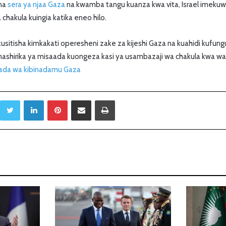
una
sera ya njaa Gaza
na kwamba tangu kuanza kwa vita, Israel imekuwa
hakula kuingia katika eneo hilo.
 kusitisha kimkakati operesheni zake za kijeshi Gaza na kuahidi kufungu
 mashirika ya misaada kuongeza kasi ya usambazaji wa chakula kwa w
ada wa kibinadamu Gaza
Twitter
LinkedIn
Pinterest
Sambaza kupitia barua pepe
Print