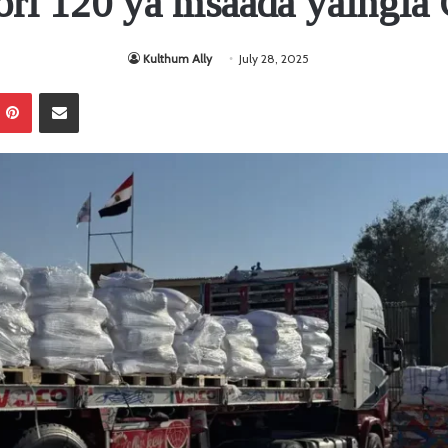
ri 120 ya msaada yaingia
Kulthum Ally
July 28, 2025
Pinterest
Sambaza kupitia barua pepe