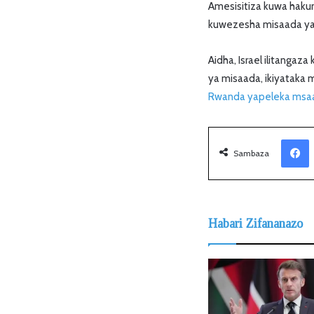
Amesisitiza kuwa hak
kuwezesha misaada ya c
Aidha, Israel ilitangaza
ya misaada, ikiyataka
Rwanda yapeleka msa
Facebook
Sambaza
Habari Zifananazo