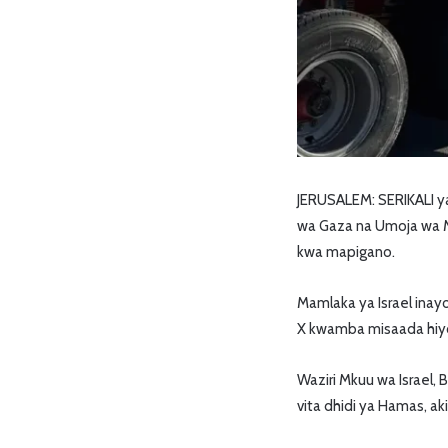
JERUSALEM: SERIKALI y
wa Gaza na Umoja wa Ma
kwa mapigano.
Mamlaka ya Israel inay
X kwamba misaada hiy
Waziri Mkuu wa Israel,
vita dhidi ya Hamas, 