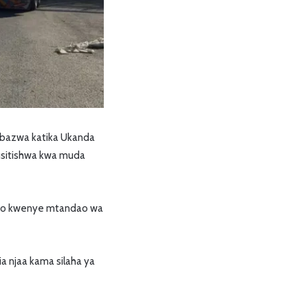
mbazwa katika Ukanda
kusitishwa kwa muda
pisho kwenye mtandao wa
a njaa kama silaha ya