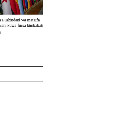
za ushindani wa mataifa
ani kuwa fursa kimkakati
6