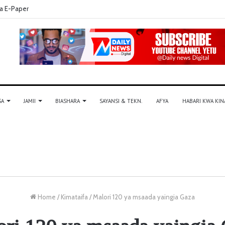
a E-Paper
SA
JAMII
BIASHARA
SAYANSI & TEKN.
AFYA
HABARI KWA KIN
Home
/
Kimataifa
/
Malori 120 ya msaada yaingia Gaza