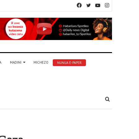
Facebook
Twitter
YouTube
Instagram
A
MADINI
MICHEZO
NUNUA E-PAPER
Tafuta