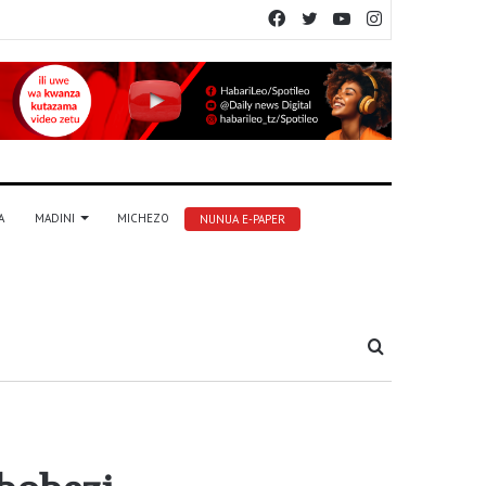
Facebook
Twitter
YouTube
Instagram
A
MADINI
MICHEZO
NUNUA E-PAPER
Tafuta