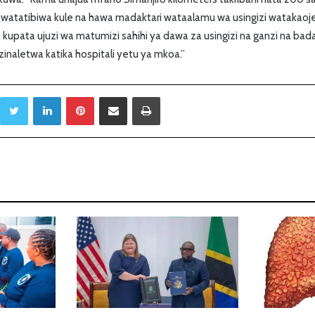
 watatibiwa kule na hawa madaktari wataalamu wa usingizi wataka
upata ujuzi wa matumizi sahihi ya dawa za usingizi na ganzi na bad
zinaletwa katika hospitali yetu ya mkoa.”
Twitter
LinkedIn
Pinterest
Sambaza kupitia barua pepe
Print