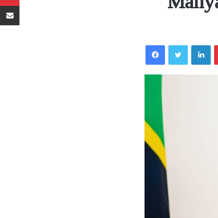
Manya
Sambaza kupitia barua pepe
Facebook
Twitter
LinkedIn