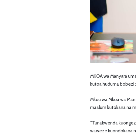
MKOA wa Manyara umeta
kutoa huduma bobezi z
Mkuu wa Mkoa wa Man
maalum kutokana na ma
“Tunakwenda kuongeza
waweze kuondokana na