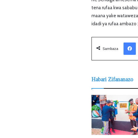
tena rufaa kwa sababu
maana yake wataweza k
idadi ya rufaa ambazo 
Facebook
Sambaza
Habari Zifananazo