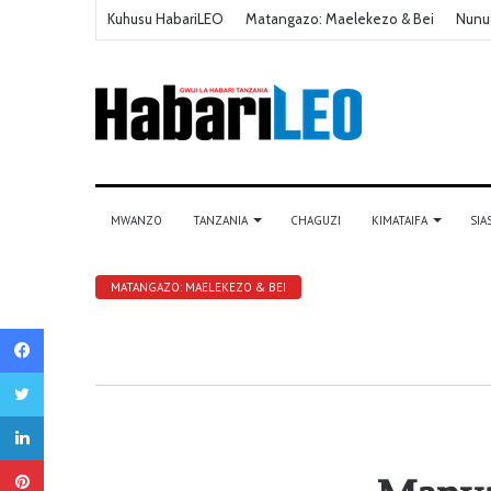
Kuhusu HabariLEO
Matangazo: Maelekezo & Bei
Nunu
MWANZO
TANZANIA
CHAGUZI
KIMATAIFA
SIA
MATANGAZO: MAELEKEZO & BEI
Facebook
Twitter
LinkedIn
Pinterest