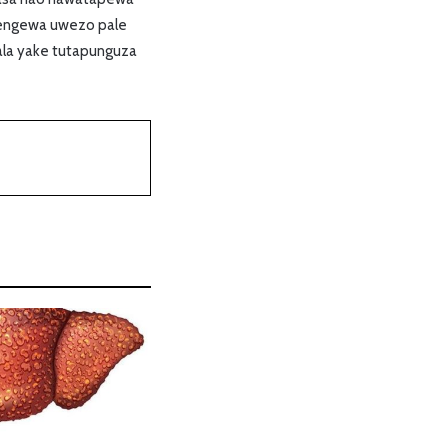
ojengewa uwezo pale
ala yake tutapunguza