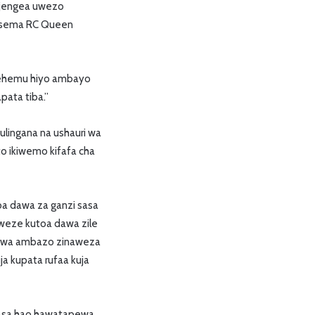
wajengea uwezo
mesema RC Queen
sehemu hiyo ambayo
ata tiba.”
ulingana na ushauri wa
to ikiwemo kifafa cha
oa dawa za ganzi sasa
weze kutoa dawa zile
ekwa ambazo zinaweza
 kupata rufaa kuja
sasa hao hawatapewa