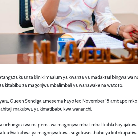
ngaza kuanza kliniki maalum ya kwanza ya madaktari bingwa wa n
a kitabibu za magonjwa mbalimbali ya wanawake na watoto.
yara, Queen Sendiga amesema hayo leo November 18 ambapo mkoa
hitaji makubwa ya kimatibabu kwa wananchi.
 uchunguzi wa mapema wa magonjwa mbali mbali kabla hayajakuwa s
 kadhia kubwa ya magonjwa kuwa sugu kwasababu ya kutokupatiwa