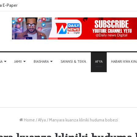
a E-Paper
SA
JAMII
BIASHARA
SAYANSI & TEKN.
AFYA
HABARI KWA KIN
Home
/
Afya
/
Manyara kuanza kliniki huduma bobezi