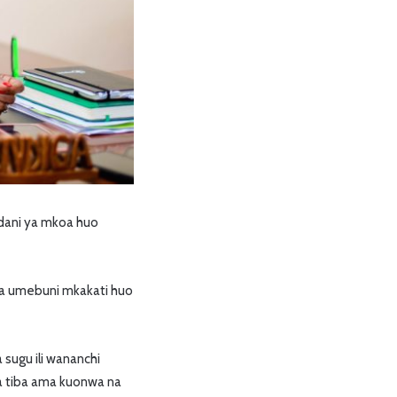
dani ya mkoa huo
 umebuni mkakati huo
ugu ili wananchi
 tiba ama kuonwa na