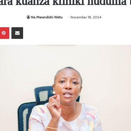
ra kuanza kliniki huduma 
Na Mwandishi Wetu
November 18, 2024
Pinterest
Sambaza kupitia barua pepe