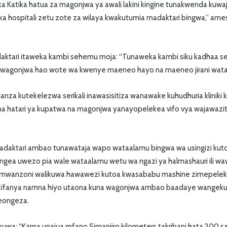
ka Katika hatua za magonjwa ya awali lakini kingine tunakwenda ku
ika hospitali zetu zote za wilaya kwakutumia madaktari bingwa,” a
ktari itaweka kambi sehemu moja: “Tunaweka kambi siku kadhaa 
wagonjwa hao wote wa kwenye maeneo hayo na maeneo jirani watap
nza kutekelezwa serikali inawasisitiza wanawake kuhudhuria kliniki k
a na hatari ya kupatwa na magonjwa yanayopelekea vifo vya wajawazi
 madaktari ambao tunawataja wapo wataalamu bingwa wa usingizi kut
gea uwezo pia wale wataalamu wetu wa ngazi ya halmashauri ili wa
 mwanzoni walikuwa hawawezi kutoa kwasababu mashine zimepel
kifanya namna hiyo utaona kuna wagonjwa ambao baadaye wangekuja
meongeza.
wa: “Kama unajua mfano Simanjiro kilometers takribani hata 200 