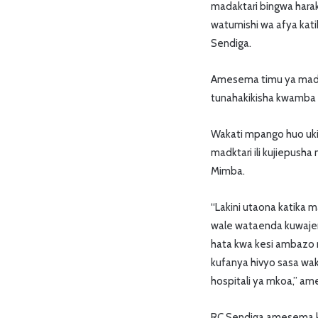
madaktari bingwa hara
watumishi wa afya kat
Sendiga.
Amesema timu ya mada
tunahakikisha kwamba 
Wakati mpango huo ukia
madktari ili kujiepush
Mimba.
“Lakini utaona katika
wale wataenda kuwajen
hata kwa kesi ambazo
kufanya hivyo sasa wa
hospitali ya mkoa,” a
RC Sendiga amesema ku