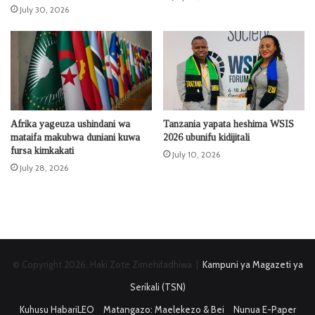
July 30, 2026
Afrika yageuza ushindani wa
Tanzania yapata heshima WSIS
mataifa makubwa duniani kuwa
2026 ubunifu kidijitali
fursa kimkakati
July 10, 2026
July 28, 2026
© Copyright 2026, Haki Zote Zimehifadhiwa |
Kampuni ya Magazeti ya
Serikali (TSN)
Kuhusu HabariLEO
Matangazo: Maelekezo & Bei
Nunua E-Paper