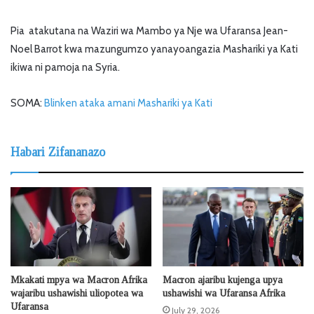
Pia atakutana na Waziri wa Mambo ya Nje wa Ufaransa Jean-
Noel Barrot kwa mazungumzo yanayoangazia Mashariki ya Kati
ikiwa ni pamoja na Syria.
SOMA:
Blinken ataka amani Mashariki ya Kati
Habari Zifananazo
Mkakati mpya wa Macron Afrika
Macron ajaribu kujenga upya
wajaribu ushawishi uliopotea wa
ushawishi wa Ufaransa Afrika
Ufaransa
July 29, 2026