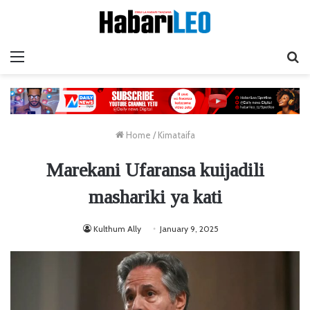
Menu
Ta
Home
/
Kimataifa
Marekani Ufaransa kuijadili
mashariki ya kati
Kulthum Ally
January 9, 2025