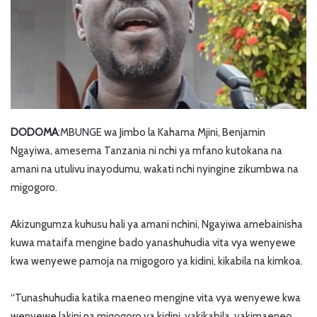
DODOMA
:MBUNGE wa Jimbo la Kahama Mjini, Benjamin
Ngayiwa, amesema Tanzania ni nchi ya mfano kutokana na
amani na utulivu inayodumu, wakati nchi nyingine zikumbwa na
migogoro.
Akizungumza kuhusu hali ya amani nchini, Ngayiwa amebainisha
kuwa mataifa mengine bado yanashuhudia vita vya wenyewe
kwa wenyewe pamoja na migogoro ya kidini, kikabila na kimkoa.
“Tunashuhudia katika maeneo mengine vita vya wenyewe kwa
wenyewe lakini na migogoro ya kidini, yakikabila, yakimaeneo