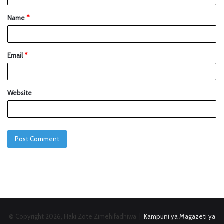
Name
*
Email
*
Website
© Copyright 2026, Haki Zote Zimehifadhiwa |
Kampuni ya Magazeti ya