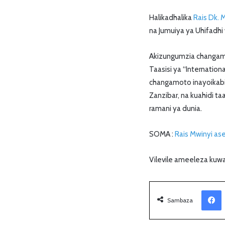
Halikadhalika
Rais Dk. 
na Jumuiya ya Uhifadhi
Akizungumzia changamo
Taasisi ya “Internatio
changamoto inayoikabil
Zanzibar, na kuahidi t
ramani ya dunia.
SOMA :
Rais Mwinyi as
Vilevile ameeleza kuwa 
Facebook
Sambaza