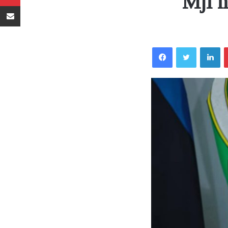
Mji 
Sambaza kupitia barua pepe
Facebook
Twitter
LinkedIn