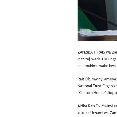
ZANZIBAR : RAIS wa Za
inahitaji wadau kuung
na umuhimu wake kwa 
Rais Dk. Mwinyi ameyas
National Trust Organiza
“Custom House” liliopo
Aidha Rais Dk.Mwinyi a
kukuza Uchumi wa Zanzib