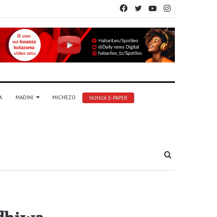
Facebook
Twitter
YouTube
Instagram
A
MADINI
MICHEZO
NUNUA E-PAPER
Tafuta