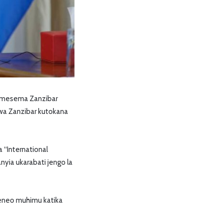
 amesema Zanzibar
wa Zanzibar kutokana
 “International
nyia ukarabati jengo la
 eneo muhimu katika