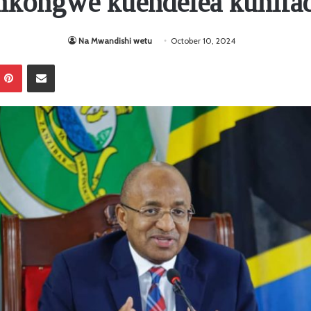
mkongwe kuendelea kuhifa
Na Mwandishi wetu
October 10, 2024
Pinterest
Sambaza kupitia barua pepe