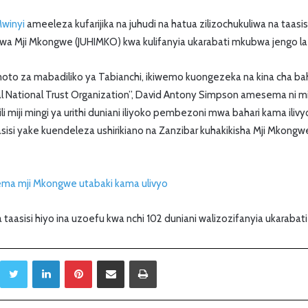
Mwinyi
ameeleza kufarijika na juhudi na hatua zilizochukuliwa na taasis
 wa Mji Mkongwe (JUHIMKO) kwa kulifanyia ukarabati mkubwa jengo la 
to za mabadiliko ya Tabianchi, ikiwemo kuongezeka na kina cha bah
nal National Trust Organization”, David Antony Simpson amesema ni
i miji mingi ya urithi duniani iliyoko pembezoni mwa bahari kama ili
aasisi yake kuendeleza ushirikiano na Zanzibar kuhakikisha Mji Mkong
ema mji Mkongwe utabaki kama ulivyo
taasisi hiyo ina uzoefu kwa nchi 102 duniani walizozifanyia ukarabat
Twitter
LinkedIn
Pinterest
Sambaza kupitia barua pepe
Print