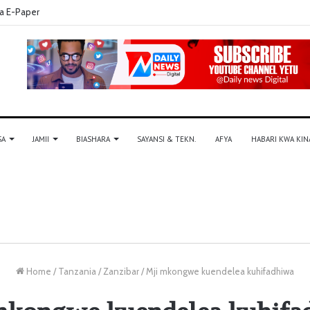
a E-Paper
SA
JAMII
BIASHARA
SAYANSI & TEKN.
AFYA
HABARI KWA KIN
Home
/
Tanzania
/
Zanzibar
/
Mji mkongwe kuendelea kuhifadhiwa