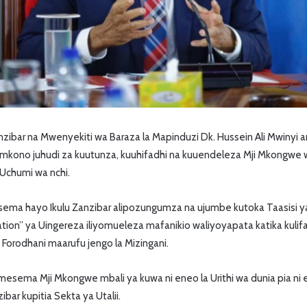
nzibar na Mwenyekiti wa Baraza la Mapinduzi Dk. Hussein Ali Mwinyi
amkono juhudi za kuutunza, kuuhifadhi na kuuendeleza Mji Mkongwe 
Uchumi wa nchi.
ema hayo Ikulu Zanzibar alipozungumza na ujumbe kutoka Taasisi ya
tion” ya Uingereza iliyomueleza mafanikio waliyoyapata katika kulifa
 Forodhani maarufu jengo la Mizingani.
mesema Mji Mkongwe mbali ya kuwa ni eneo la Urithi wa dunia pia ni
ar kupitia Sekta ya Utalii.