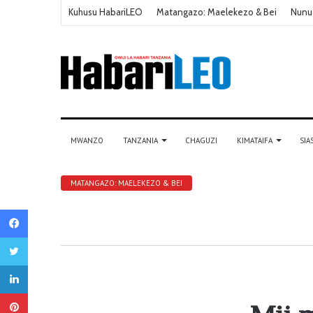
Kuhusu HabariLEO
Matangazo: Maelekezo & Bei
Nunu
MWANZO
TANZANIA
CHAGUZI
KIMATAIFA
SIA
MATANGAZO: MAELEKEZO & BEI
Facebook
Twitter
LinkedIn
Pinterest