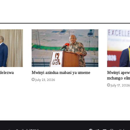
ndelezwa
Mwinyi azindua mabasi ya umeme
Mwinyi apew
mchango eli
July 23, 2026
July 17, 2026