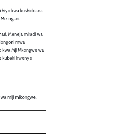
i hiyo kwa kushirikiana
Mizingani.
ari, Meneja miradi wa
 miongoni mwa
vyo kwa Mji Mkongwe wa
we kubaki kwenye
i wa miji mikongwe.