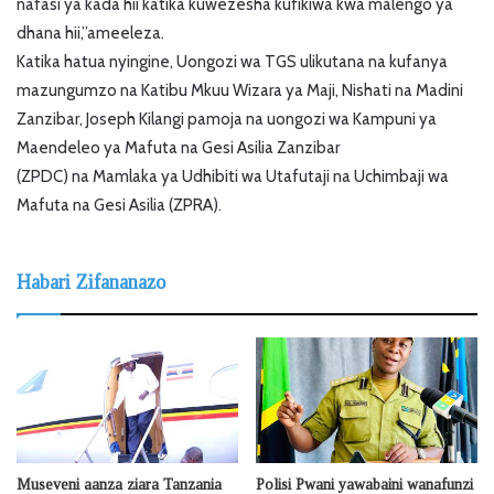
nafasi ya kada hii katika kuwezesha kufikiwa kwa malengo ya
dhana hii,”ameeleza.
Katika hatua nyingine, Uongozi wa TGS ulikutana na kufanya
mazungumzo na Katibu Mkuu Wizara ya Maji, Nishati na Madini
Zanzibar, Joseph Kilangi pamoja na uongozi wa Kampuni ya
Maendeleo ya Mafuta na Gesi Asilia Zanzibar
(ZPDC) na Mamlaka ya Udhibiti wa Utafutaji na Uchimbaji wa
Mafuta na Gesi Asilia (ZPRA).
Habari Zifananazo
Museveni aanza ziara Tanzania
Polisi Pwani yawabaini wanafunzi