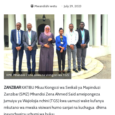
Mwandishi wetu
July 29, 2023
KMK Mhandisi Zena akiwa na viongozi wa TGS
ZANZIBAR
KATIBU Mkuu Kiongozi wa Serikali ya Mapinduzi
Zanzibar (SMZ) Mhandisi Zena Ahmed Said ameipongeza
Jumuiya ya Wajiolojia nchini (TGS) kwa uamuzi wake kufanya
mkutano wa mwaka visiwani humo sanjari na kuchagua dhima
inayochagiza uchumi wa buluu.