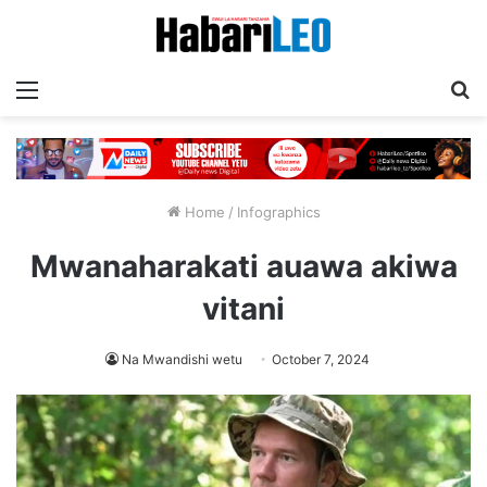
Menu
T
Home
/
Infographics
Mwanaharakati auawa akiwa
vitani
Na Mwandishi wetu
October 7, 2024