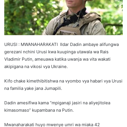
URUSI : MWANAHARAKATI Ildar Dadin ambaye alifungwa
gerezani nchini Urusi kwa kuupinga utawala wa Rais
Vladimir Putin, ameuawa katika uwanja wa vita wakati
akipigana na vikosi vya Ukraine.
Kifo chake kimethibitishwa na vyombo vya habari vya Urusi
na familia yake jana Jumapili.
Dadin amesifiwa kama “mpiganaji jasiri na aliyejitolea
kimasomaso” kupambana na Putin.
Mwanaharakati huyo mwenye umri wa miaka 42