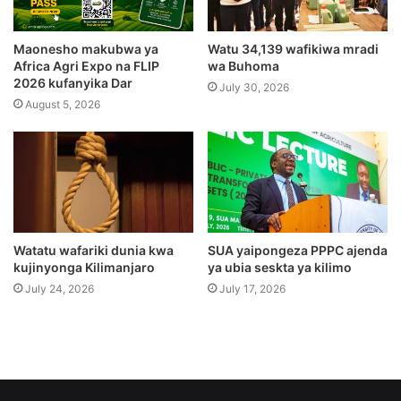
Maonesho makubwa ya
Watu 34,139 wafikiwa mradi
Africa Agri Expo na FLIP
wa Buhoma
2026 kufanyika Dar
July 30, 2026
August 5, 2026
Watatu wafariki dunia kwa
SUA yaipongeza PPPC ajenda
kujinyonga Kilimanjaro
ya ubia seskta ya kilimo
July 24, 2026
July 17, 2026