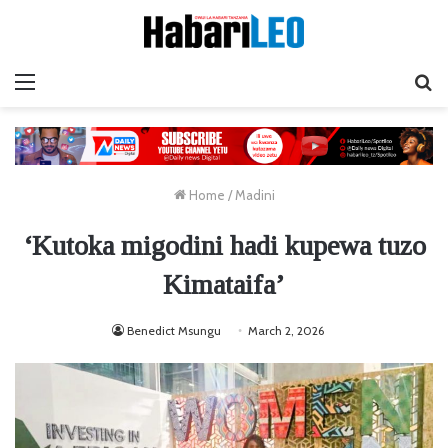
Menu
Ta
Home
/
Madini
‘Kutoka migodini hadi kupewa tuzo
Kimataifa’
Benedict Msungu
March 2, 2026