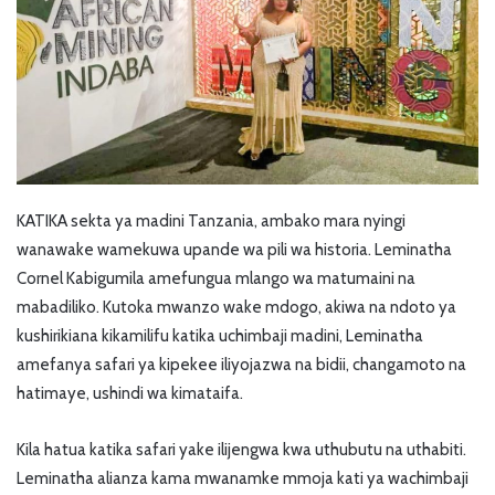
KATIKA sekta ya madini Tanzania, ambako mara nyingi
wanawake wamekuwa upande wa pili wa historia. Leminatha
Cornel Kabigumila amefungua mlango wa matumaini na
mabadiliko. Kutoka mwanzo wake mdogo, akiwa na ndoto ya
kushirikiana kikamilifu katika uchimbaji madini, Leminatha
amefanya safari ya kipekee iliyojazwa na bidii, changamoto na
hatimaye, ushindi wa kimataifa.
Kila hatua katika safari yake ilijengwa kwa uthubutu na uthabiti.
Leminatha alianza kama mwanamke mmoja kati ya wachimbaji