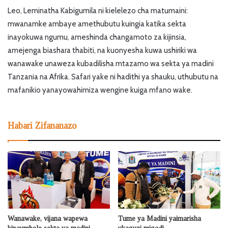
Leo, Leminatha Kabigumila ni kielelezo cha matumaini:
mwanamke ambaye amethubutu kuingia katika sekta
inayokuwa ngumu, ameshinda changamoto za kijinsia,
amejenga biashara thabiti, na kuonyesha kuwa ushiriki wa
wanawake unaweza kubadilisha mtazamo wa sekta ya madini
Tanzania na Afrika. Safari yake ni hadithi ya shauku, uthubutu na
mafanikio yanayowahimiza wengine kuiga mfano wake.
Habari Zifananazo
Wanawake, vijana wapewa
Tume ya Madini yaimarisha