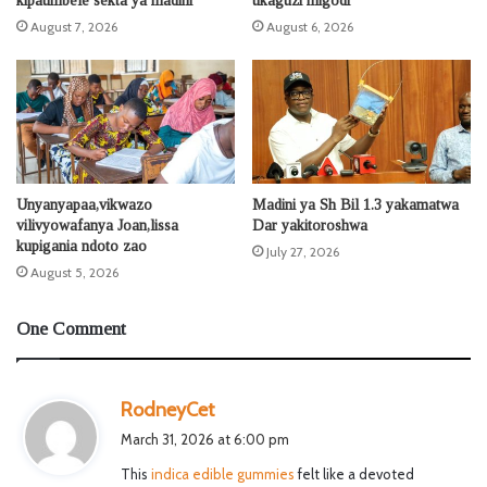
kipaumbele sekta ya madini
ukaguzi migodi
August 7, 2026
August 6, 2026
Unyanyapaa,vikwazo
Madini ya Sh Bil 1.3 yakamatwa
vilivyowafanya Joan,lissa
Dar yakitoroshwa
kupigania ndoto zao
July 27, 2026
August 5, 2026
One Comment
s
RodneyCet
a
March 31, 2026 at 6:00 pm
y
This
indica edible gummies
felt like a devoted
s