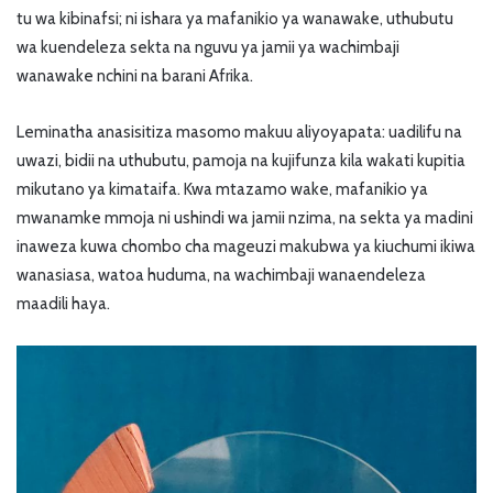
tu wa kibinafsi; ni ishara ya mafanikio ya wanawake, uthubutu
wa kuendeleza sekta na nguvu ya jamii ya wachimbaji
wanawake nchini na barani Afrika.
Leminatha anasisitiza masomo makuu aliyoyapata: uadilifu na
uwazi, bidii na uthubutu, pamoja na kujifunza kila wakati kupitia
mikutano ya kimataifa. Kwa mtazamo wake, mafanikio ya
mwanamke mmoja ni ushindi wa jamii nzima, na sekta ya madini
inaweza kuwa chombo cha mageuzi makubwa ya kiuchumi ikiwa
wanasiasa, watoa huduma, na wachimbaji wanaendeleza
maadili haya.