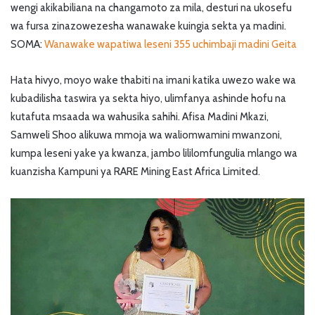
wengi akikabiliana na changamoto za mila, desturi na ukosefu
wa fursa zinazowezesha wanawake kuingia sekta ya madini.
SOMA:
Wanawake wapatiwa leseni 355 uchimbaji madini Geita
Hata hivyo, moyo wake thabiti na imani katika uwezo wake wa
kubadilisha taswira ya sekta hiyo, ulimfanya ashinde hofu na
kutafuta msaada wa wahusika sahihi. Afisa Madini Mkazi,
Samweli Shoo alikuwa mmoja wa waliomwamini mwanzoni,
kumpa leseni yake ya kwanza, jambo lililomfungulia mlango wa
kuanzisha Kampuni ya RARE Mining East Africa Limited.