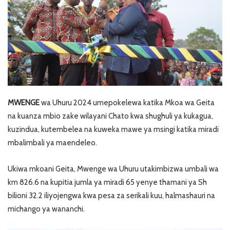
MWENGE
wa Uhuru 2024 umepokelewa katika Mkoa wa Geita
na kuanza mbio zake wilayani Chato kwa shughuli ya kukagua,
kuzindua, kutembelea na kuweka mawe ya msingi katika miradi
mbalimbali ya maendeleo.
Ukiwa mkoani Geita, Mwenge wa Uhuru utakimbizwa umbali wa
km 826.6 na kupitia jumla ya miradi 65 yenye thamani ya Sh
bilioni 32.2 iliyojengwa kwa pesa za serikali kuu, halmashauri na
michango ya wananchi.