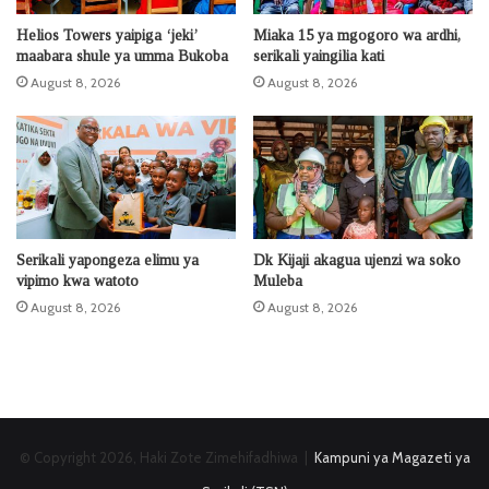
Helios Towers yaipiga ‘jeki’
Miaka 15 ya mgogoro wa ardhi,
maabara shule ya umma Bukoba
serikali yaingilia kati
August 8, 2026
August 8, 2026
Serikali yapongeza elimu ya
Dk Kijaji akagua ujenzi wa soko
vipimo kwa watoto
Muleba
August 8, 2026
August 8, 2026
© Copyright 2026, Haki Zote Zimehifadhiwa |
Kampuni ya Magazeti ya