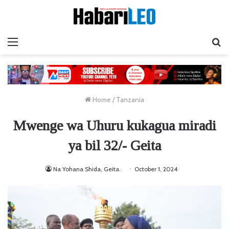
Menu
Ta
Home
/
Tanzania
Mwenge wa Uhuru kukagua miradi
ya bil 32/- Geita
Na Yohana Shida, Geita.
October 1, 2024