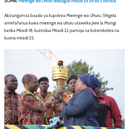
SOMA:
Mwenge wa Uhuru wakagua miradi ya Sh Bil 5 Iramba
Akizungumza baada ya kupokea Mwenge wa Uhuru, Shigela
amefafanua kuwa mwenge wa uhuru utaweka jiwe la Msingi
katika Miradi 18, kuzindua Miradi 22 pamoja na kutembelea na
kuona miradi 25.