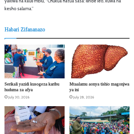
yakiwa na kauli mbiu, “Chukua hatua sasa: Ilinde leo, kuwa na
kesho salama.”
Habari Zifananazo
Serikali yazidi kusogeza karibu
Mtaalamu aonya tishio magonjwa
huduma za afya
ya ini
July 30, 2026
July 28, 2026