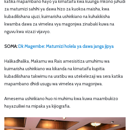
katika mapambano hayo ya kimataifa kwa kuunga mkono juhudi
za matumizi sahihi ya dawa hizo za kuokoa maisha, kwa
kubadilishana ujuzi, kuimarisha ushirikiano na kuhakikisha
kwamba dawa za vimelea vya magonjwa zinabaki kuwa na
nguvu kwa vizazi vijavyo.
SOMA:
Dk Magembe: Matumizi holela ya dawa janga jipya
Halikadhalika, Makamu wa Rais amesisitiza umuhimu wa
kuimarisha ushirikiano wa kikanda na kimataifa kupitia
kubadilishana takwimu na uratibu wa utekelezaji wa sera katika
mapambano dhidi usugu wa vimelea vya magonjwa.
Amesema ushirikiano huo ni muhimu kwa kuwa maambukizo
hayazuiliwi na mipaka ya kijiografia.