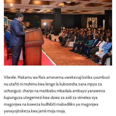
Vilevile, Makamu wa Rais amesema uwekezaji katika uvumbuzi
na utafiti ni muhimu kwa lengo la kuboresha zana mpya za
uchunguzi, chanjo na matibabu mbadala ambayo yanaweza
kupunguza utegemezi kwa dawa za asili za vimelea vya
magonjwa na kuweza kudhibiti mabadiliko ya magonjwa
yanayojitokeza kwa jamii moja moja.