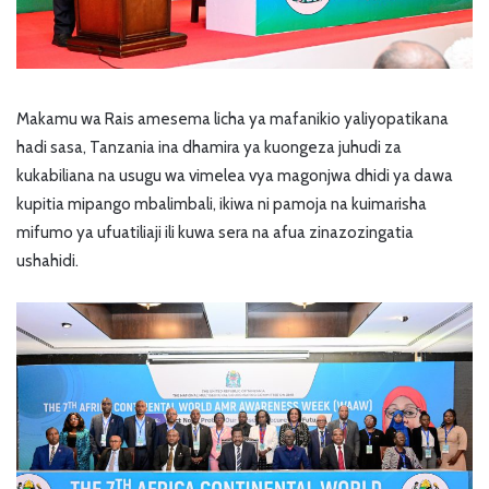
Makamu wa Rais amesema licha ya mafanikio yaliyopatikana
hadi sasa, Tanzania ina dhamira ya kuongeza juhudi za
kukabiliana na usugu wa vimelea vya magonjwa dhidi ya dawa
kupitia mipango mbalimbali, ikiwa ni pamoja na kuimarisha
mifumo ya ufuatiliaji ili kuwa sera na afua zinazozingatia
ushahidi.