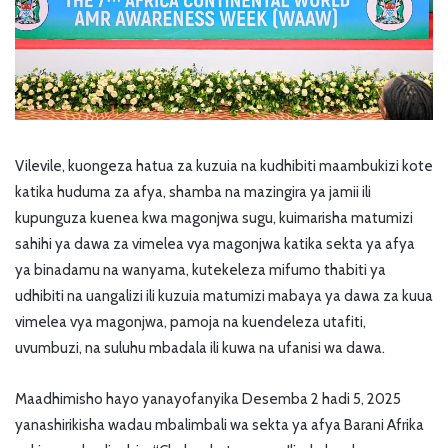
Vilevile, kuongeza hatua za kuzuia na kudhibiti maambukizi kote
katika huduma za afya, shamba na mazingira ya jamii ili
kupunguza kuenea kwa magonjwa sugu, kuimarisha matumizi
sahihi ya dawa za vimelea vya magonjwa katika sekta ya afya
ya binadamu na wanyama, kutekeleza mifumo thabiti ya
udhibiti na uangalizi ili kuzuia matumizi mabaya ya dawa za kuua
vimelea vya magonjwa, pamoja na kuendeleza utafiti,
uvumbuzi, na suluhu mbadala ili kuwa na ufanisi wa dawa.
Maadhimisho hayo yanayofanyika Desemba 2 hadi 5, 2025
yanashirikisha wadau mbalimbali wa sekta ya afya Barani Afrika