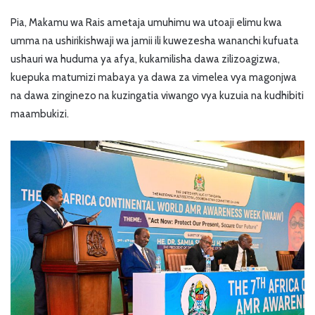
Pia, Makamu wa Rais ametaja umuhimu wa utoaji elimu kwa
umma na ushirikishwaji wa jamii ili kuwezesha wananchi kufuata
ushauri wa huduma ya afya, kukamilisha dawa zilizoagizwa,
kuepuka matumizi mabaya ya dawa za vimelea vya magonjwa
na dawa zinginezo na kuzingatia viwango vya kuzuia na kudhibiti
maambukizi.