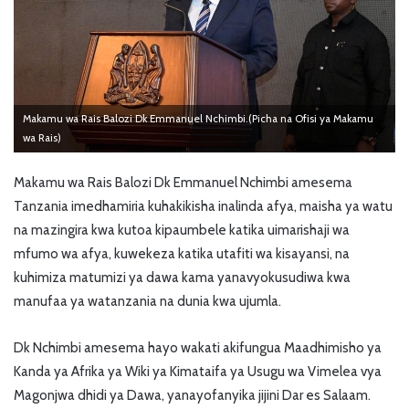
Makamu wa Rais Balozi Dk Emmanuel Nchimbi.(Picha na Ofisi ya Makamu
wa Rais)
Makamu wa Rais Balozi Dk Emmanuel Nchimbi amesema
Tanzania imedhamiria kuhakikisha inalinda afya, maisha ya watu
na mazingira kwa kutoa kipaumbele katika uimarishaji wa
mfumo wa afya, kuwekeza katika utafiti wa kisayansi, na
kuhimiza matumizi ya dawa kama yanavyokusudiwa kwa
manufaa ya watanzania na dunia kwa ujumla.
Dk Nchimbi amesema hayo wakati akifungua Maadhimisho ya
Kanda ya Afrika ya Wiki ya Kimataifa ya Usugu wa Vimelea vya
Magonjwa dhidi ya Dawa, yanayofanyika jijini Dar es Salaam.