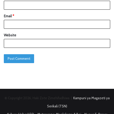
Email
*
Website
© Copyright 2026, Haki Zote Zimehifadhiwa |
Kampuni ya Magazeti ya
Serikali (TSN)