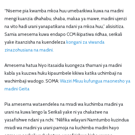
“Niseme pia kwamba mkoa huu umebarikiwa kuwa na madini
mengi kuanzia dhahabu, shaba, makaa ya mawe, madini ujenzi
na vito hadi urani yanapatikana ndani ya mkoa huu,” alisisitiza.
Samia amesema kuwa endapo CCM ikipatiwa ridhaa, serikali
yake itaanzisha na kuendeleza
kongani za viwanda
zinazohusiana na madini.
Amesema hatua hiyo itasaidia kuongeza thamani ya madini
kabla ya kuuzwa huku kipaumbele kikiwa katika uchimbaji na
wachimbaji wadogo. SOMA:
Waziri Mkuu kufungua maonesho ya
madini Geita
Pia amesema wataendelea na mradi wa kuchimba madini ya
urani na kuwa lengo la Serikali yake ni ya chakatwe na
yasafishwe ndani ya nchi. “Nilifika wilayani Namtumbo kuzindua
mradi wa madini ya urani pamoja na kuchimba madini hayo