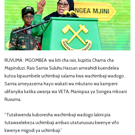
RUVUMA : MGOMBEA wa kiti cha rais, kupitia Chama cha
Mapinduzi, Rais Samia Suluhu Hassan ameahidi kuendelea
kutoa kipaumbele uchimbaji salama kwa wachimbaji wadogo .
Samia ameyasema hayo wakati wa mkutano wa kampeni
ulifanyika katika uwanja wa VETA, Manispaa ya Songea mkoani
Ruvuma.
“Tutakwenda kuboresha wachimbaji wadogo lakini pia
tutawaelekeza uchimbaji ambao utatunusuru kwenye vifo
kwenye migodi ya uchimbaji.”