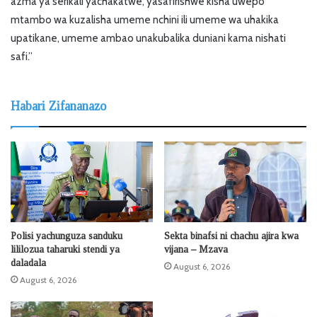
azma ya serikali yachakatwe, yasafirishwe kisha uwepo
mtambo wa kuzalisha umeme nchini ili umeme wa uhakika
upatikane, umeme ambao unakubalika duniani kama nishati
safi.”
Habari Zifananazo
Polisi yachunguza sanduku
Sekta binafsi ni chachu ajira kwa
lililozua taharuki stendi ya
vijana – Mzava
daladala
August 6, 2026
August 6, 2026