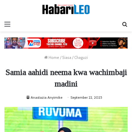
Menu
Ta
Home
/
Siasa
/
Chaguzi
Samia aahidi neema kwa wachimbaji
madini
Anastazia Anyimike
September 22, 2025