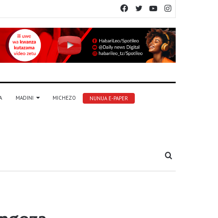
Facebook
Twitter
YouTube
Instagram
A
MADINI
MICHEZO
NUNUA E-PAPER
Tafuta