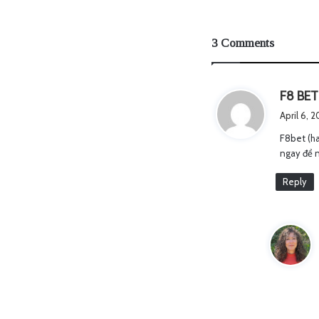
3 Comments
F8 BET
April 6, 
F8bet (ha
ngay để n
Reply