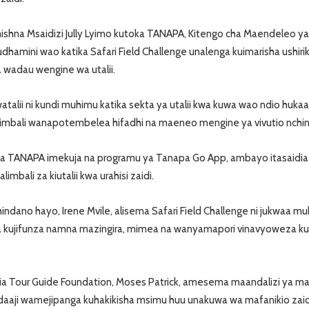
hna Msaidizi Jully Lyimo kutoka TANAPA, Kitengo cha Maendeleo ya B
amini wao katika Safari Field Challenge unalenga kuimarisha ushiriki
na wadau wengine wa utalii.
lii ni kundi muhimu katika sekta ya utalii kwa kuwa wao ndio hukaa
limbali wanapotembelea hifadhi na maeneo mengine ya vivutio nchin
TANAPA imekuja na programu ya Tanapa Go App, ambayo itasaidia 
limbali za kiutalii kwa urahisi zaidi.
ndano hayo, Irene Mvile, alisema Safari Field Challenge ni jukwaa mu
 kujifunza namna mazingira, mimea na wanyamapori vinavyoweza k
a Tour Guide Foundation, Moses Patrick, amesema maandalizi ya m
aaji wamejipanga kuhakikisha msimu huu unakuwa wa mafanikio zaidi