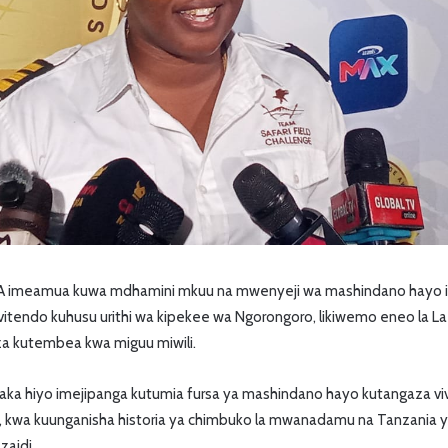
imeamua kuwa mdhamini mkuu na mwenyeji wa mashindano hayo ili
 vitendo kuhusu urithi wa kipekee wa Ngorongoro, likiwemo eneo la Lae
kutembea kwa miguu miwili.
a hiyo imejipanga kutumia fursa ya mashindano hayo kutangaza vi
kwa kuunganisha historia ya chimbuko la mwanadamu na Tanzania y
zaidi.