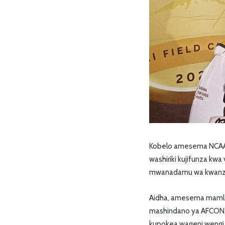
Kobelo amesema NCAA 
washiriki kujifunza kwa
mwanadamu wa kwanza 
Aidha, amesema mamlak
mashindano ya AFCON, 
kupokea wageni wengi 