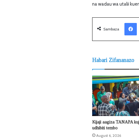
na wadau wa utalii kuen
Facebook
Sambaza
Habari Zifananazo
Kijaji aagiza TANAPA ku
udhibiti tembo
August 6, 2026