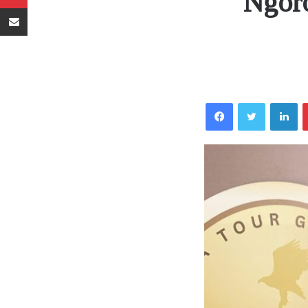
Ngoro
Sambaza kupitia barua pepe
Facebook
Twitter
LinkedIn