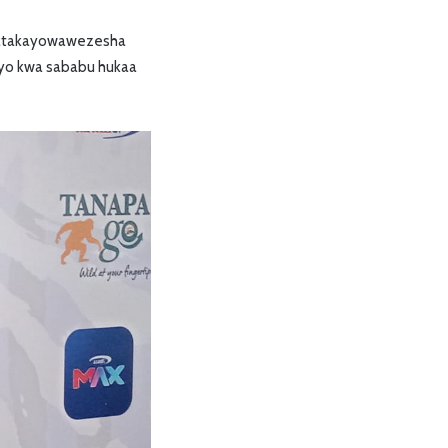
 yatakayowawezesha
iyo kwa sababu hukaa