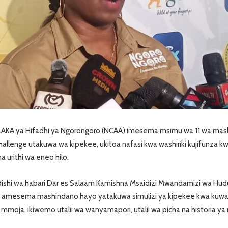
KA ya Hifadhi ya Ngorongoro (NCAA) imesema msimu wa 11 wa ma
 Challenge utakuwa wa kipekee, ukitoa nafasi kwa washiriki kujifunza kw
a urithi wa eneo hilo.
ishi wa habari Dar es Salaam Kamishna Msaidizi Mwandamizi wa H
, amesema mashindano hayo yatakuwa simulizi ya kipekee kwa kuw
ti mmoja, ikiwemo utalii wa wanyamapori, utalii wa picha na historia