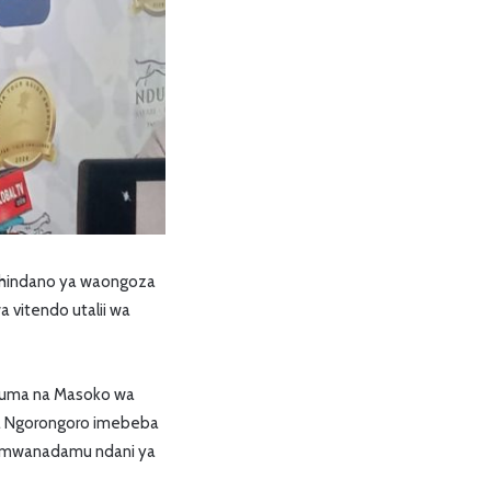
shindano ya waongoza
a vitendo utalii wa
uduma na Masoko wa
a Ngorongoro imebeba
 ya mwanadamu ndani ya