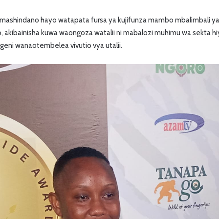
 mashindano hayo watapata fursa ya kujifunza mambo mbalimbali
o, akibainisha kuwa waongoza watalii ni mabalozi muhimu wa sekta h
eni wanaotembelea vivutio vya utalii.