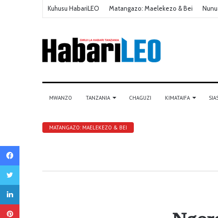
Kuhusu HabariLEO
Matangazo: Maelekezo & Bei
Nunu
MWANZO
TANZANIA
CHAGUZI
KIMATAIFA
SIA
MATANGAZO: MAELEKEZO & BEI
Facebook
Twitter
LinkedIn
Pinterest