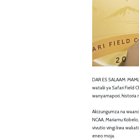
DAR ES SALAAM: MAMLA
watalii ya Safari Field
wanyamapori, historia n
Akizungumza na waand
NCAA, Mariamu Kobelo
vivutio vingi kwa waka
eneo moja.