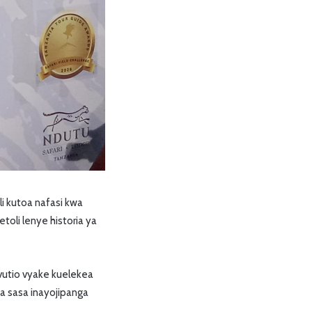
 kutoa nafasi kwa
toli lenye historia ya
vutio vyake kuelekea
a sasa inayojipanga