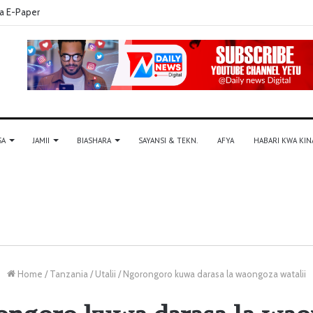
a E-Paper
SA
JAMII
BIASHARA
SAYANSI & TEKN.
AFYA
HABARI KWA KIN
Home
/
Tanzania
/
Utalii
/
Ngorongoro kuwa darasa la waongoza watalii