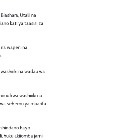
iashara, Utalii na
ano kati ya taasisi za
 na wageni na
i.
washiriki na wadau wa
himu kwa washiriki na
uwa sehemu ya maarifa
ashindano hayo
, huku akiiomba jamii