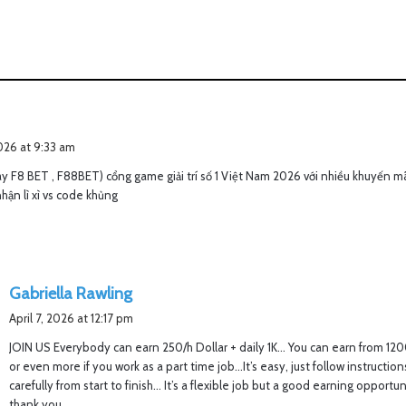
s
a
2026 at 9:33 am
y
y F8 BET , F88BET) cổng game giải trí số 1 Việt Nam 2026 với nhiều khuyến mã
s
hận lì xì vs code khủng
:
s
Gabriella Rawling
a
April 7, 2026 at 12:17 pm
y
JOIN US Everybody can earn 250/h Dollar + daily 1K… You can earn from 1
s
or even more if you work as a part time job…It’s easy, just follow instruction
:
carefully from start to finish… It’s a flexible job but a good earning opportun
thank you……..