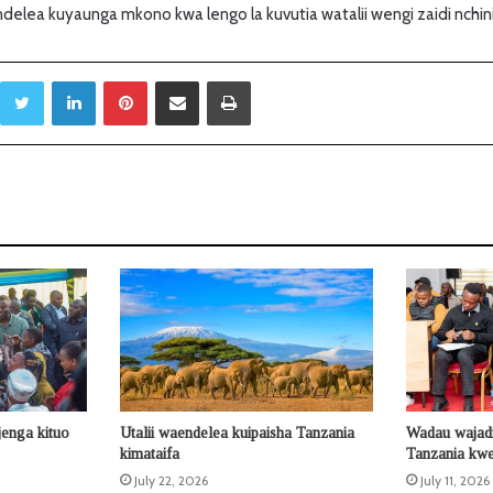
delea kuyaunga mkono kwa lengo la kuvutia watalii wengi zaidi nchini
Twitter
LinkedIn
Pinterest
Sambaza kupitia barua pepe
Print
jenga kituo
Utalii waendelea kuipaisha Tanzania
Wadau wajad
kimataifa
Tanzania kwe
July 22, 2026
July 11, 2026