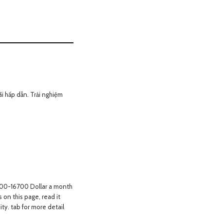
i hấp dẫn. Trải nghiệm
2000-16700 Dollar a month
s on this page, read it
ity. tab for more detail