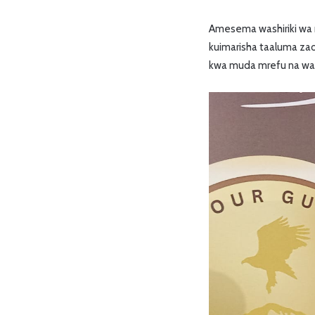
Amesema washiriki wa
kuimarisha taaluma za
kwa muda mrefu na wag