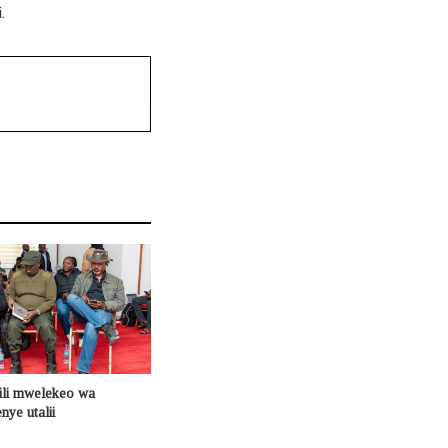
.
ili mwelekeo wa
nye utalii