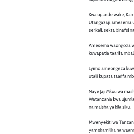
Kwa upande wake, Kamis
Utangazaji, amesema udh
serikali, sekta binafsi 
Amesema waongoza wata
kuwapatia taarifa mba
Lyimo ameongeza kuwa 
utalii kupata taarifa mba
Naye Jaji Mkuu wa mashi
Watanzania kwa ujumla
na maisha ya kila siku.
Mwenyekiti wa Tanzani
yamekamilika na waand