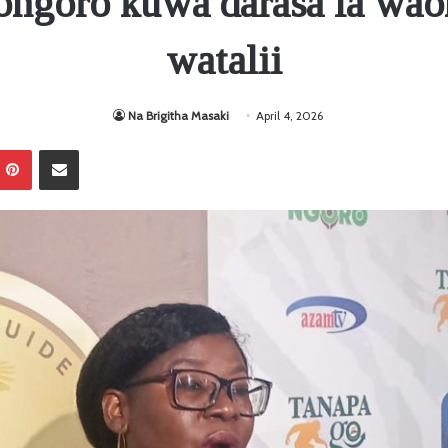
ngoro kuwa darasa la wa
watalii
Na Brigitha Masaki
April 4, 2026
Pinterest
Sambaza kupitia barua pepe