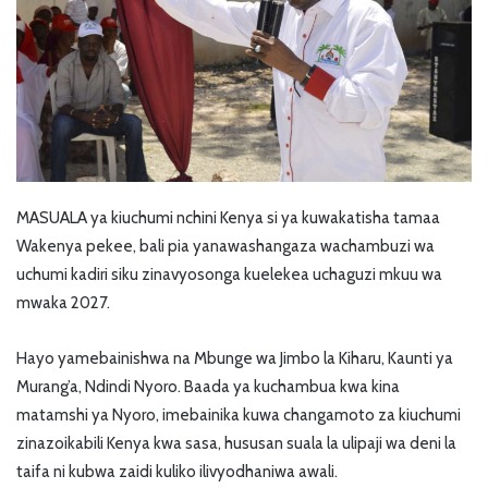
MASUALA ya kiuchumi nchini Kenya si ya kuwakatisha tamaa
Wakenya pekee, bali pia yanawashangaza wachambuzi wa
uchumi kadiri siku zinavyosonga kuelekea uchaguzi mkuu wa
mwaka 2027.
Hayo yamebainishwa na Mbunge wa Jimbo la Kiharu, Kaunti ya
Murang’a, Ndindi Nyoro. Baada ya kuchambua kwa kina
matamshi ya Nyoro, imebainika kuwa changamoto za kiuchumi
zinazoikabili Kenya kwa sasa, hususan suala la ulipaji wa deni la
taifa ni kubwa zaidi kuliko ilivyodhaniwa awali.