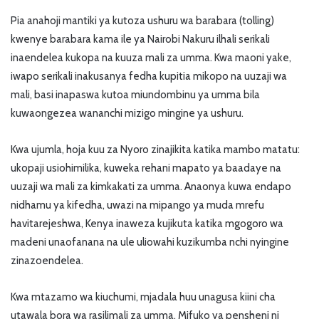
Pia anahoji mantiki ya kutoza ushuru wa barabara (tolling)
kwenye barabara kama ile ya Nairobi Nakuru ilhali serikali
inaendelea kukopa na kuuza mali za umma. Kwa maoni yake,
iwapo serikali inakusanya fedha kupitia mikopo na uuzaji wa
mali, basi inapaswa kutoa miundombinu ya umma bila
kuwaongezea wananchi mizigo mingine ya ushuru.
Kwa ujumla, hoja kuu za Nyoro zinajikita katika mambo matatu:
ukopaji usiohimilika, kuweka rehani mapato ya baadaye na
uuzaji wa mali za kimkakati za umma. Anaonya kuwa endapo
nidhamu ya kifedha, uwazi na mipango ya muda mrefu
havitarejeshwa, Kenya inaweza kujikuta katika mgogoro wa
madeni unaofanana na ule uliowahi kuzikumba nchi nyingine
zinazoendelea.
Kwa mtazamo wa kiuchumi, mjadala huu unagusa kiini cha
utawala bora wa rasilimali za umma. Mifuko ya pensheni ni