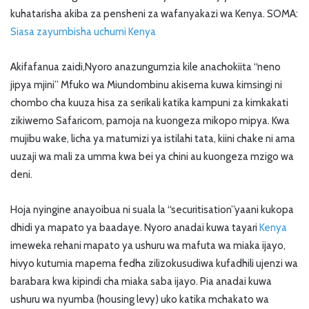
kuhatarisha akiba za pensheni za wafanyakazi wa Kenya. SOMA:
Siasa zayumbisha uchumi Kenya
Akifafanua zaidi,Nyoro anazungumzia kile anachokiita “neno
jipya mjini” Mfuko wa Miundombinu akisema kuwa kimsingi ni
chombo cha kuuza hisa za serikali katika kampuni za kimkakati
zikiwemo Safaricom, pamoja na kuongeza mikopo mipya. Kwa
mujibu wake, licha ya matumizi ya istilahi tata, kiini chake ni ama
uuzaji wa mali za umma kwa bei ya chini au kuongeza mzigo wa
deni.
Hoja nyingine anayoibua ni suala la “securitisation”yaani kukopa
dhidi ya mapato ya baadaye. Nyoro anadai kuwa tayari
Kenya
imeweka rehani mapato ya ushuru wa mafuta wa miaka ijayo,
hivyo kutumia mapema fedha zilizokusudiwa kufadhili ujenzi wa
barabara kwa kipindi cha miaka saba ijayo. Pia anadai kuwa
ushuru wa nyumba (housing levy) uko katika mchakato wa