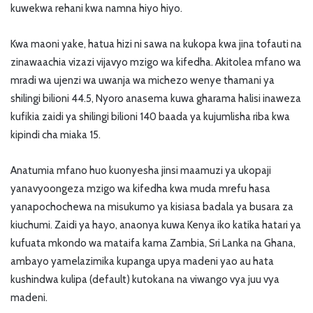
kuwekwa rehani kwa namna hiyo hiyo.
Kwa maoni yake, hatua hizi ni sawa na kukopa kwa jina tofauti na
zinawaachia vizazi vijavyo mzigo wa kifedha. Akitolea mfano wa
mradi wa ujenzi wa uwanja wa michezo wenye thamani ya
shilingi bilioni 44.5, Nyoro anasema kuwa gharama halisi inaweza
kufikia zaidi ya shilingi bilioni 140 baada ya kujumlisha riba kwa
kipindi cha miaka 15.
Anatumia mfano huo kuonyesha jinsi maamuzi ya ukopaji
yanavyoongeza mzigo wa kifedha kwa muda mrefu hasa
yanapochochewa na misukumo ya kisiasa badala ya busara za
kiuchumi. Zaidi ya hayo, anaonya kuwa Kenya iko katika hatari ya
kufuata mkondo wa mataifa kama Zambia, Sri Lanka na Ghana,
ambayo yamelazimika kupanga upya madeni yao au hata
kushindwa kulipa (default) kutokana na viwango vya juu vya
madeni.