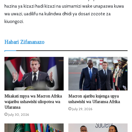
hazina ya kizazi hadi kizazi na usimamizi wake unapaswa kuwa
wa uwazi, uadilifu na kulindwa dhidi ya dosari zozote za
kiuongozi.
Habari Zifananazo
Mkakati mpya wa Macron Afrika
Macron ajaribu kujenga upya
wajaribu ushawishi uliopotea wa
ushawishi wa Ufaransa Afrika
Ufaransa
July 29, 2026
July 30, 2026