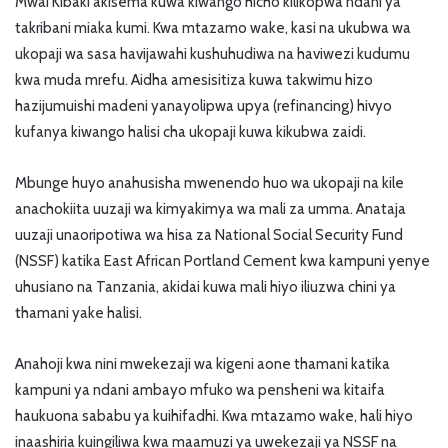
Mwai Kibaki akisema kuwa kiwango hicho kilikopwa ndani ya
takribani miaka kumi. Kwa mtazamo wake, kasi na ukubwa wa
ukopaji wa sasa havijawahi kushuhudiwa na haviwezi kudumu
kwa muda mrefu. Aidha amesisitiza kuwa takwimu hizo
hazijumuishi madeni yanayolipwa upya (refinancing) hivyo
kufanya kiwango halisi cha ukopaji kuwa kikubwa zaidi.
Mbunge huyo anahusisha mwenendo huo wa ukopaji na kile
anachokiita uuzaji wa kimyakimya wa mali za umma. Anataja
uuzaji unaoripotiwa wa hisa za National Social Security Fund
(NSSF) katika East African Portland Cement kwa kampuni yenye
uhusiano na Tanzania, akidai kuwa mali hiyo iliuzwa chini ya
thamani yake halisi.
Anahoji kwa nini mwekezaji wa kigeni aone thamani katika
kampuni ya ndani ambayo mfuko wa pensheni wa kitaifa
haukuona sababu ya kuihifadhi. Kwa mtazamo wake, hali hiyo
inaashiria kuingiliwa kwa maamuzi ya uwekezaji ya NSSF na