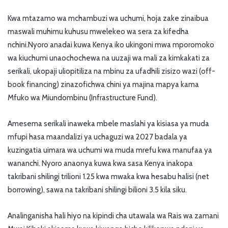
Kwa mtazamo wa mchambuzi wa uchumi, hoja zake zinaibua
maswali muhimu kuhusu mwelekeo wa sera za kifedha
nchini.Nyoro anadai kuwa Kenya iko ukingoni mwa mporomoko
wa kiuchumi unaochochewa na uuzaji wa mali za kimkakati za
serikali, ukopaji uliopitiliza na mbinu za ufadhili zisizo wazi (off-
book financing) zinazofichwa chini ya majina mapya kama
Mfuko wa Miundombinu (Infrastructure Fund).
Amesema serikali inaweka mbele maslahi ya kisiasa ya muda
mfupi hasa maandalizi ya uchaguzi wa 2027 badala ya
kuzingatia uimara wa uchumi wa muda mrefu kwa manufaa ya
wananchi. Nyoro anaonya kuwa kwa sasa Kenya inakopa
takribani shilingi trilioni 1.25 kwa mwaka kwa hesabu halisi (net
borrowing), sawa na takribani shilingi bilioni 3.5 kila siku.
Analinganisha hali hiyo na kipindi cha utawala wa Rais wa zamani