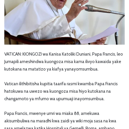
VATICAN: KIONGOZI wa Kanisa Katoliki Duniani, Papa Francis, leo
Jumapili ameshindwa kuongoza misa kama ilivyo kawaida yake
kutokana na matatizo ya kiafya yanayomsumbua.
Vatican ilithibitisha kupitia taarifa rasmi kwamba Papa Francis
hatokuwa na uwezo wa kuongoza misa hiyo kutokana na
changamoto ya mfumo wa upumuaji inayomsumbua.
Papa Francis, mwenye umri wa miaka 88, amekuwa
akisumbuliwa na maradhi kwa zaidi ya wiki moja sasa na kwa
sasa amelazwa katika Hospitali ya Gemelli, Roma, ambapo