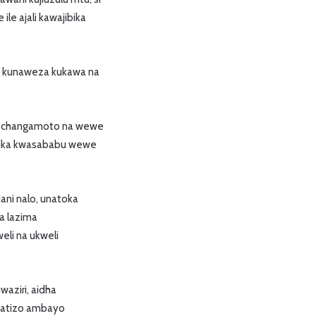
 ile ajali kawajibika
zara kunaweza kukawa na
au changamoto na wewe
ibika kwasababu wewe
ani nalo, unatoka
a lazima
eli na ukweli
aziri, aidha
atatizo ambayo