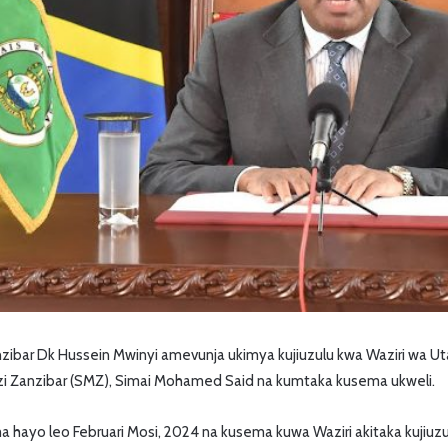
ibar Dk Hussein Mwinyi amevunja ukimya kujiuzulu kwa Waziri wa Ut
uzi Zanzibar (SMZ), Simai Mohamed Said na kumtaka kusema ukweli.
hayo leo Februari Mosi, 2024 na kusema kuwa Waziri akitaka kujiuzu