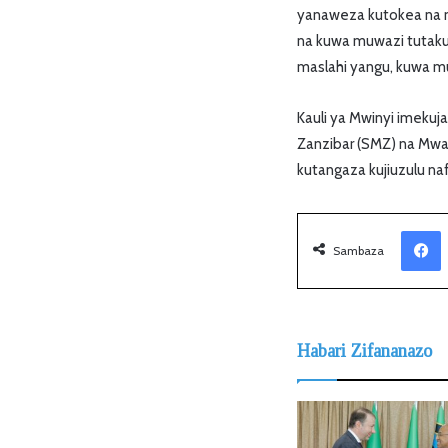
yanaweza kutokea na m
na kuwa muwazi tutaku
maslahi yangu, kuwa mu
Kauli ya Mwinyi imekuja
Zanzibar (SMZ) na Mwak
kutangaza kujiuzulu nafa
Facebook
Sambaza
Habari Zifananazo