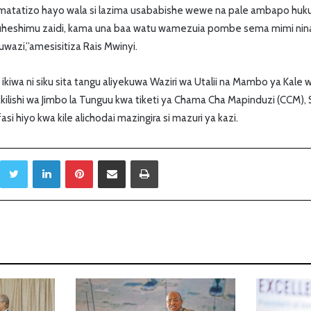
atatizo hayo wala si lazima usababishe wewe na pale ambapo hukuba
heshimu zaidi, kama una baa watu wamezuia pombe sema mimi nina b
wazi,”amesisitiza Rais Mwinyi.
 ikiwa ni siku sita tangu aliyekuwa Waziri wa Utalii na Mambo ya Kale 
ilishi wa Jimbo la Tunguu kwa tiketi ya Chama Cha Mapinduzi (CCM)
si hiyo kwa kile alichodai mazingira si mazuri ya kazi.
Twitter
LinkedIn
Pinterest
Sambaza kupitia barua pepe
Print