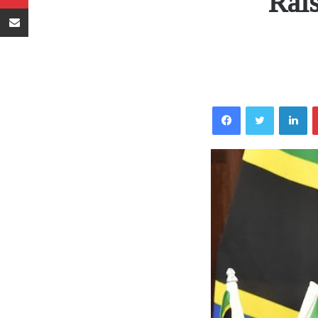
Rai
Sambaza kupitia barua pepe
Facebook
Twitter
LinkedIn