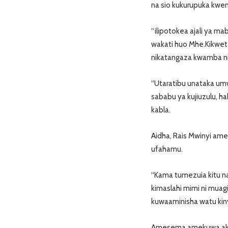
na sio kukurupuka kwe
“ilipotokea ajali ya m
wakati huo Mhe.Kikwete
nikatangaza kwamba ni
“Utaratibu unataka umw
sababu ya kujiuzulu, ha
kabla.
Aidha, Rais Mwinyi ame
ufahamu.
“Kama tumezuia kitu n
kimaslahi mimi ni muagi
kuwaaminisha watu kin
Amesema amekuwa akifua