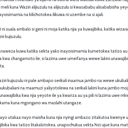
a meli kuna Waziri alijiuzulu na alijiuzulu si kwasababu alisababisha yeye
oisimamia na kilichotokea ilikuwa ni uzembe na si ajali.
ri ni suala ambalo si geni ni moja katika njia ya kuwajibika, katika wi
ri kujiuzulu.
anaweza kuwa katika sekta yako inayoisimamia kumetokea tatizo 
ka kwa changamoto ile, si lazima uwe umeifanya wewe lakini unawaj
ta.
ziri kujiuzulu ni pale ambapo serikali inaamua jambo na wewe ukubali
ukubaliani na maamuzi yaliyotolewa na serikali lakini kuna jambo moj
awajibika kwa njia yeyote ile ya kwanza au ya pili ni lazima uwe mkw
 kama kuna mgongano wa maslahi utangaze.
bayo utakaa nayo maisha kuna njia nyingi ambazo zitakutoa kwenye uw
bika kwa tatizo litakalotokea, unapochukua sekta hizi ujue kuna m