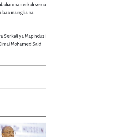
liani na serikali sema
aa inaingilia na
wa Serikali ya Mapinduzi
, Simai Mohamed Said