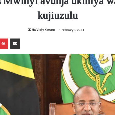
s Mwinyi avunja ukimya wa
kujiuzulu
Na Vicky Kimaro
February 1, 2024
Pinterest
Sambaza kupitia barua pepe