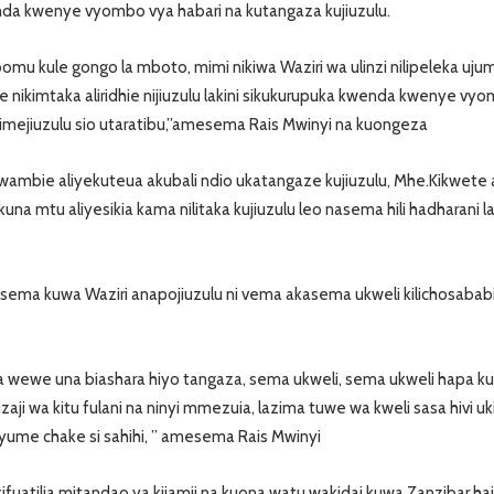
nda kwenye vyombo vya habari na kutangaza kujiuzulu.
abomu kule gongo la mboto, mimi nikiwa Waziri wa ulinzi nilipeleka u
 nikimtaka aliridhie nijiuzulu lakini sikukurupuka kwenda kwenye vyo
mejiuzulu sio utaratibu,”amesema Rais Mwinyi na kuongeza
ambie aliyekuteua akubali ndio ukatangaze kujiuzulu, Mhe.Kikwete ak
kuna mtu aliyesikia kama nilitaka kujiuzulu leo nasema hili hadharani l
sema kuwa Waziri anapojiuzulu ni vema akasema ukweli kilichosababis
a wewe una biashara hiyo tangaza, sema ukweli, sema ukweli hapa 
zaji wa kitu fulani na ninyi mmezuia, lazima tuwe wa kweli sasa hivi 
yume chake si sahihi, ” amesema Rais Mwinyi
tilia mitandao ya kijamii na kuona watu wakidai kuwa Zanzibar haja