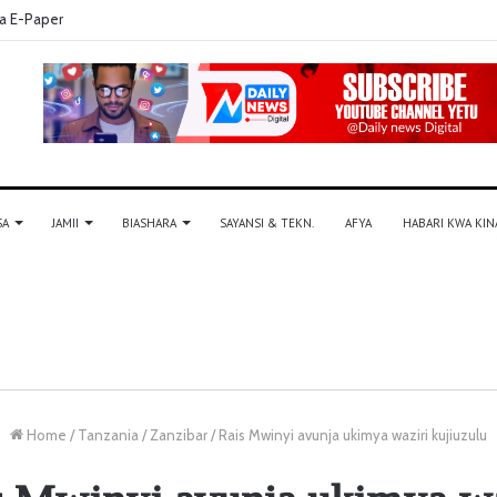
a E-Paper
SA
JAMII
BIASHARA
SAYANSI & TEKN.
AFYA
HABARI KWA KIN
Home
/
Tanzania
/
Zanzibar
/
Rais Mwinyi avunja ukimya waziri kujiuzulu