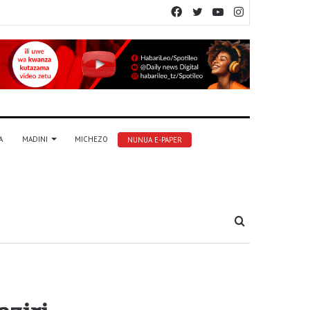
Facebook
Twitter
YouTube
Instagram
A
MADINI
MICHEZO
NUNUA E-PAPER
Tafuta