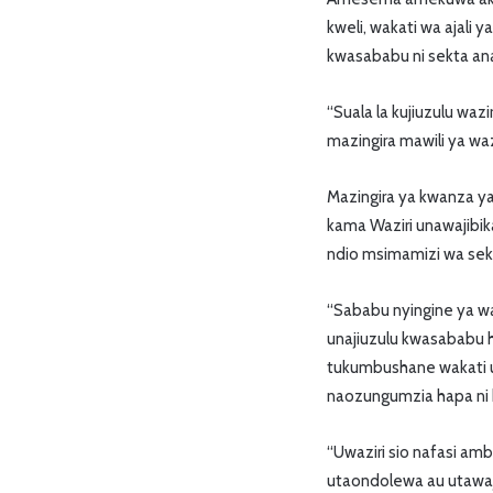
kweli, wakati wa ajali y
kwasababu ni sekta anay
“Suala la kujiuzulu wazi
mazingira mawili ya wazi
Mazingira ya kwanza y
kama Waziri unawajibi
ndio msimamizi wa sek
“Sababu nyingine ya wa
unajiuzulu kwasababu h
tukumbushane wakati un
naozungumzia hapa ni
“Uwaziri sio nafasi am
utaondolewa au utawaji