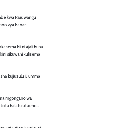
jumbe kwa Rais wangu
mbo vya habari
asema hii ni ajali huna
akini sikuwahi kulisema
ha kujiuzulu ili umma
kuna mgongano wa
ukitoka halafu ukaenda
wahi kujiuzulu mtu, si