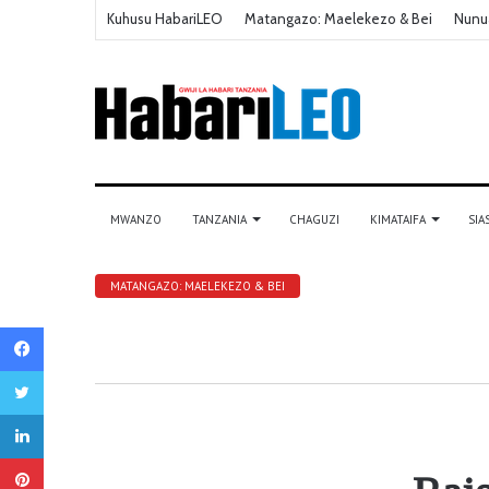
Kuhusu HabariLEO
Matangazo: Maelekezo & Bei
Nunu
MWANZO
TANZANIA
CHAGUZI
KIMATAIFA
SIA
MATANGAZO: MAELEKEZO & BEI
Facebook
Twitter
LinkedIn
Pinterest