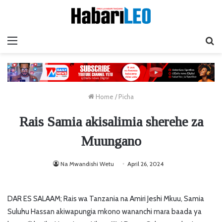
Menu
Ta
Home
/
Picha
Rais Samia akisalimia sherehe za
Muungano
Na Mwandishi Wetu
April 26, 2024
DAR ES SALAAM; Rais wa Tanzania na Amiri Jeshi Mkuu, Samia
Suluhu Hassan akiwapungia mkono wananchi mara baada ya