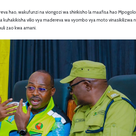
va hao, wakufunzi na viongozi wa shirikisho la maafisa hao Mpogol
kuhakikisha vilio vya madereva wa vyombo vya moto vinasikilizwa na
li zao kwa amani.