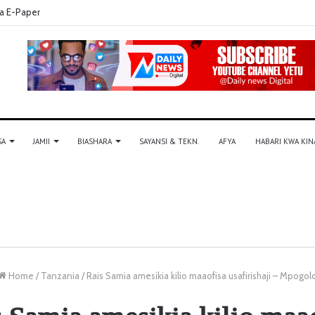
a E-Paper
SA
JAMII
BIASHARA
SAYANSI & TEKN.
AFYA
HABARI KWA KIN
Home
/
Tanzania
/
Rais Samia amesikia kilio maaofisa usafirishaji – Mpogol