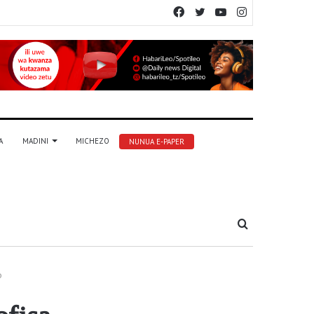
Facebook
Twitter
YouTube
Instagram
A
MADINI
MICHEZO
NUNUA E-PAPER
Tafuta
o