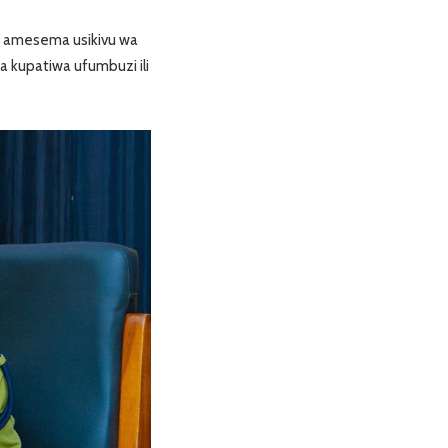
o amesema usikivu wa
 kupatiwa ufumbuzi ili