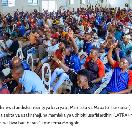
isi limewafundisha misingi ya kazi yao , Mamlaka ya Mapato Tanzania (
 sekta ya usafirishaji, na Mamlaka ya udhibiti usafiri ardhini (LATRA) 
i wakiwa barabarani,” amesema Mpogolo.