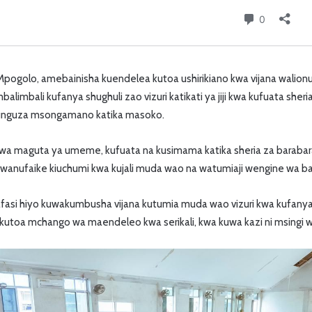
Mpogolo, amebainisha kuendelea kutoa ushirikiano kwa vijana walion
imbali kufanya shughuli zao vizuri katikati ya jiji kwa kufuata sheria
unguza msongamano katika masoko.
wa maguta ya umeme, kufuata na kusimama katika sheria za barabar
 wanufaike kiuchumi kwa kujali muda wao na watumiaji wengine wa ba
asi hiyo kuwakumbusha vijana kutumia muda wao vizuri kwa kufanya 
a kutoa mchango wa maendeleo kwa serikali, kwa kuwa kazi ni msingi w