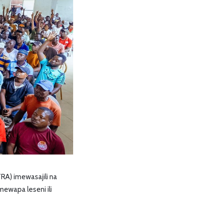
TRA) imewasajili na
imewapa leseni ili