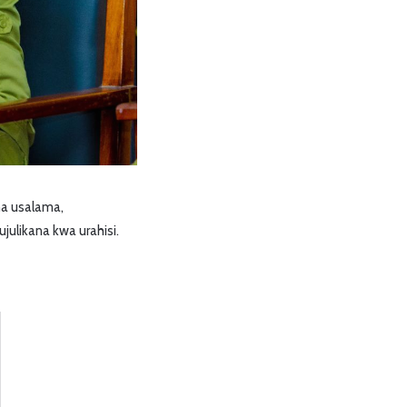
na usalama,
julikana kwa urahisi.