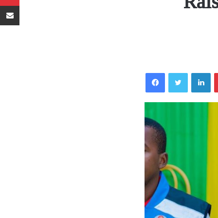
Rais
Sambaza kupitia barua pepe
Facebook
Twitter
LinkedIn