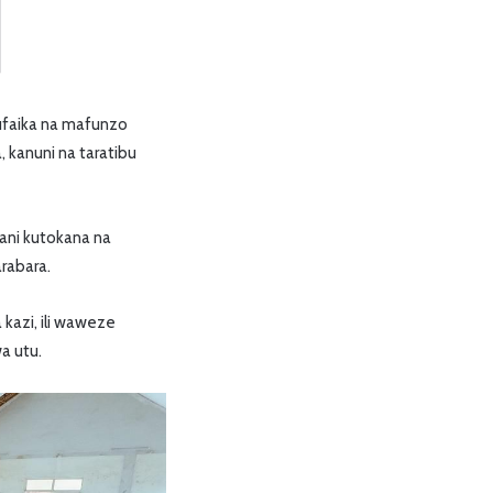
ufaika na mafunzo
, kanuni na taratibu
ani kutokana na
rabara.
kazi, ili waweze
a utu.