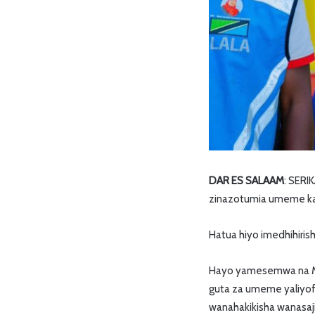
DAR ES SALAAM
: SERI
zinazotumia umeme kat
Hatua hiyo imedhihiris
Hayo yamesemwa na Mk
guta za umeme yaliyofa
wanahakikisha wanasaji