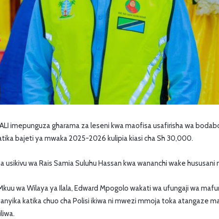
KALI imepunguza gharama za leseni kwa maofisa usafirisha wa bodabod
ika bajeti ya mwaka 2025-2026 kulipia kiasi cha Sh 30,000.
ha usikivu wa Rais Samia Suluhu Hassan kwa wananchi wake hususani ma
uu wa Wilaya ya Ilala, Edward Mpogolo wakati wa ufungaji wa maf
nyika katika chuo cha Polisi ikiwa ni mwezi mmoja toka atangaze m
liwa.