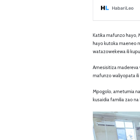
Katika mafunzo hayo, 
hayo kutoka maeneo mbal
watazowekewa ili kup
Amesisitiza madereva 
mafunzo waliyopata ili
Mpogolo, ametumia naf
kusaidia familia zao n