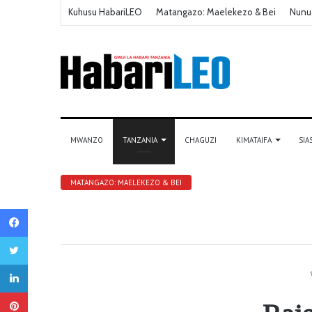
Kuhusu HabariLEO
Matangazo: Maelekezo & Bei
Nunu
MWANZO
TANZANIA
CHAGUZI
KIMATAIFA
SIA
MATANGAZO: MAELEKEZO & BEI
Facebook
Twitter
LinkedIn
Pinterest