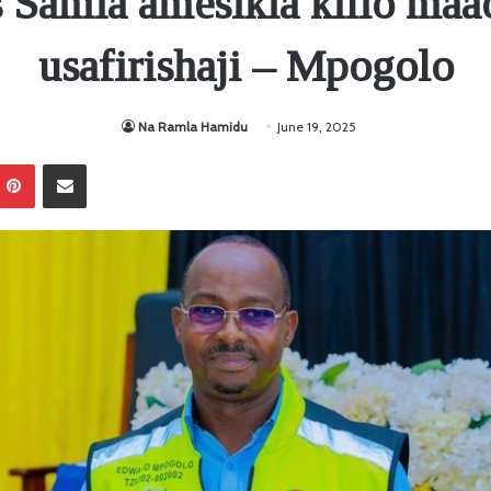
 Samia amesikia kilio maa
usafirishaji – Mpogolo
Na Ramla Hamidu
June 19, 2025
Pinterest
Sambaza kupitia barua pepe