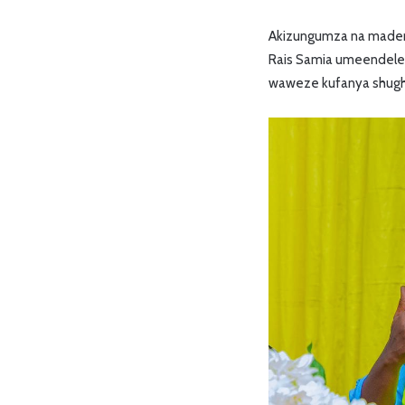
Akizungumza na madere
Rais Samia umeendelea 
waweze kufanya shughu