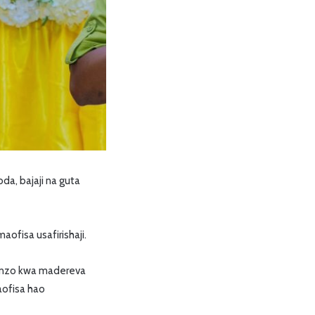
a, bajaji na guta
ofisa usafirishaji.
unzo kwa madereva
aofisa hao