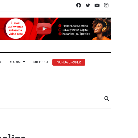
Facebook
Twitter
YouTube
Instagram
A
MADINI
MICHEZO
NUNUA E-PAPER
Tafuta