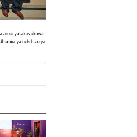
maazimio yatakayokuwa
hamira ya nchi hizo ya