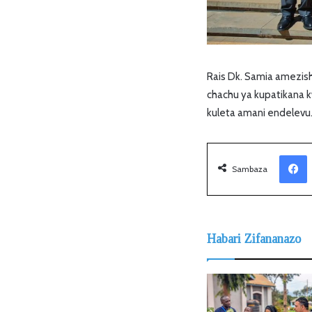
Rais Dk. Samia amezis
chachu ya kupatikana k
kuleta amani endelevu
Facebook
Sambaza
Habari Zifananazo