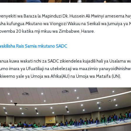
enyekiti wa Baraza la Mapinduzi Dk. Hussein Ali Mwinyi amesema ha
isha kufungua Mkutano wa Viongozi Wakuu na Serikali wa Jumuiya ya
 Novemba 20 katika mji mkuu wa Zimbabwe, Harare.
akilisha Rais Samia mkutano SADC
nua kuwa wakati nchi za SADC zikiendelea kujadili hali ya Usalama wa
o imara ya Ufuatiliaji na utekelezaji wa maazimio yanayoidhinishw
ikiwemo yale ya Umoja wa Afrika(AU) na Umoja wa Mataifa (UN).