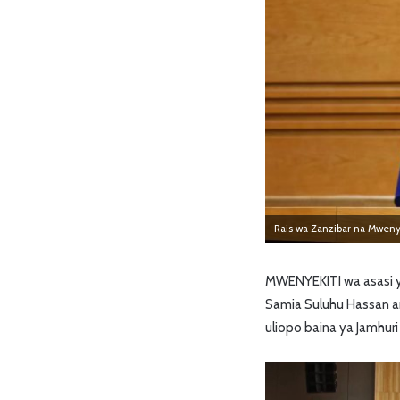
Rais wa Zanzibar na Mwenye
MWENYEKITI wa asasi ya
Samia Suluhu Hassan am
uliopo baina ya Jamhu