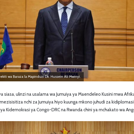
kiti wa Baraza la Mapinduzi Dk. Hussein Ali Mwinyi.
 siasa, ulinzi na usalama wa Jumuiya ya Maendeleo Kusini mwa Afrika
ezisisitiza nchi za Jumuiya hiyo kuunga mkono juhudi za kidiploma
ri ya Kidemokrasi ya Congo-DRC na Rwanda chini ya mchakato wa Ang