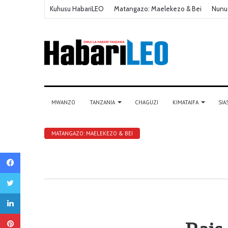
Kuhusu HabariLEO
Matangazo: Maelekezo & Bei
Nunu
MWANZO
TANZANIA
CHAGUZI
KIMATAIFA
SIA
MATANGAZO: MAELEKEZO & BEI
Facebook
Twitter
LinkedIn
Pinterest