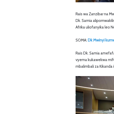
Rais wa Zanzibar na Mw
Dk. Samia alipomwakil
Afrika uliofanyika leo
SOMA:
Dk Mwinyi kumw
Rais Dk. Samia amefafa
vyema kukawekwa mifum
mbalimbali za Kikanda 