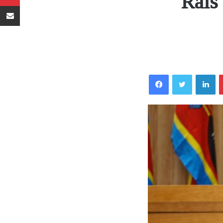
Rais
Sambaza kupitia barua pepe
Facebook
Twitter
LinkedIn