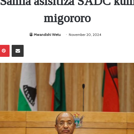
 Samia asisitiza SADC kum
migororo
Mwandishi Wetu
November 20, 2024
Pinterest
Sambaza kupitia barua pepe