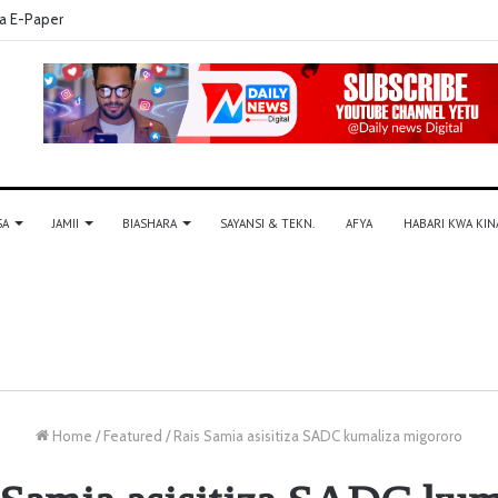
a E-Paper
SA
JAMII
BIASHARA
SAYANSI & TEKN.
AFYA
HABARI KWA KIN
Home
/
Featured
/
Rais Samia asisitiza SADC kumaliza migororo