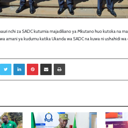
hauri nchi za SADC kutumia majadiliano ya Mkutano huo kutoka na 
wa amani ya kudumu katika Ukanda wa SADC na kuwa ni ushahidi wa d
.
Twitter
LinkedIn
Pinterest
Sambaza kupitia barua pepe
Print