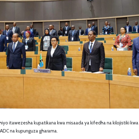
yo itawezesha kupatikana kwa misaada ya kifedha na kilojistiki kw
 SADC na kupunguza gharama.