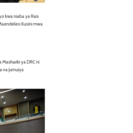
yo kwa niaba ya Rais
 Maendeleo Kusini mwa
 Mashariki ya DRC ni
a na Jumuiya