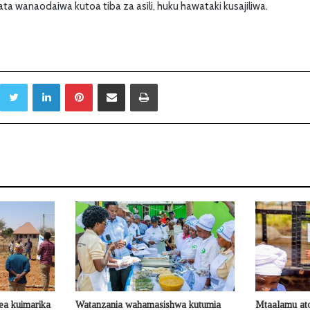
 wanaodaiwa kutoa tiba za asili, huku hawataki kusajiliwa.
Twitter
LinkedIn
Pinterest
Sambaza kupitia barua pepe
Print
ea kuimarika
Watanzania wahamasishwa kutumia
Mtaalamu at