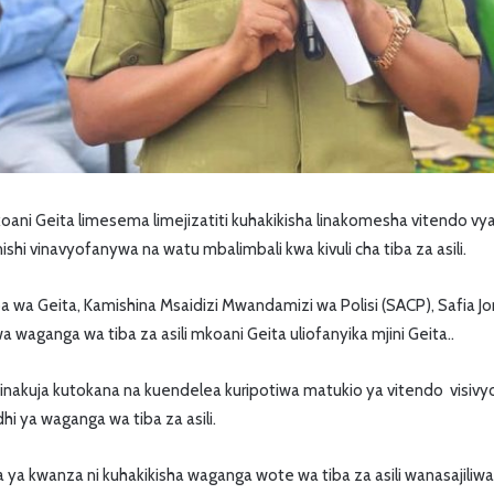
mkoani Geita limesema limejizatiti kuhakikisha linakomesha vitendo vya 
nishi vinavyofanywa na watu mbalimbali kwa kivuli cha tiba za asili.
 wa Geita, Kamishina Msaidizi Mwandamizi wa Polisi (SACP), Safia J
waganga wa tiba za asili mkoani Geita uliofanyika mjini Geita..
nakuja kutokana na kuendelea kuripotiwa matukio ya vitendo visivy
i ya waganga wa tiba za asili.
 kwanza ni kuhakikisha waganga wote wa tiba za asili wanasajiliwa n