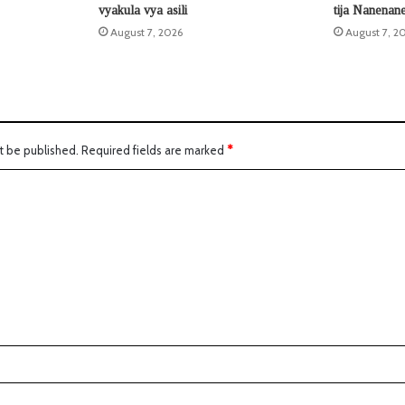
vyakula vya asili
tija Nanenan
August 7, 2026
August 7, 2
t be published.
Required fields are marked
*