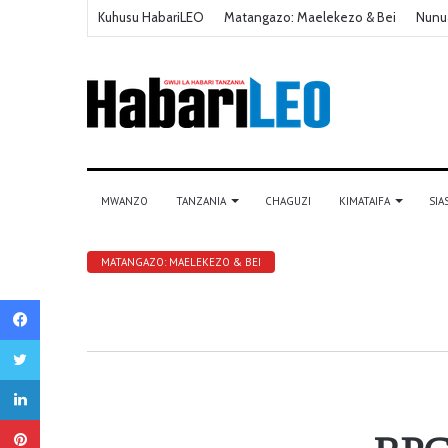
Kuhusu HabariLEO
Matangazo: Maelekezo & Bei
Nunu
MWANZO
TANZANIA
CHAGUZI
KIMATAIFA
SIA
MATANGAZO: MAELEKEZO & BEI
Facebook
Twitter
LinkedIn
Pinterest