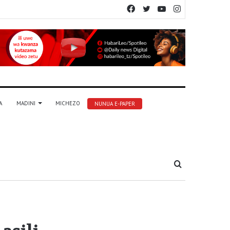
Facebook
Twitter
YouTube
Instagram
A
MADINI
MICHEZO
NUNUA E-PAPER
Tafuta