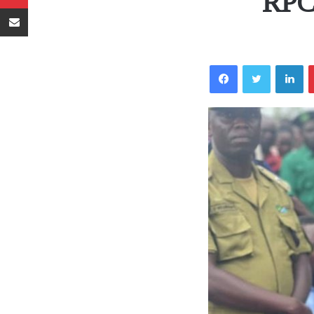
RPC 
Sambaza kupitia barua pepe
Facebook
Twitter
LinkedIn