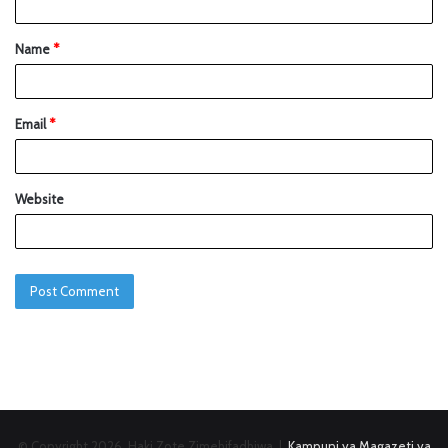
Name
*
Email
*
Website
© Copyright 2026, Haki Zote Zimehifadhiwa |
Kampuni ya Magazeti ya