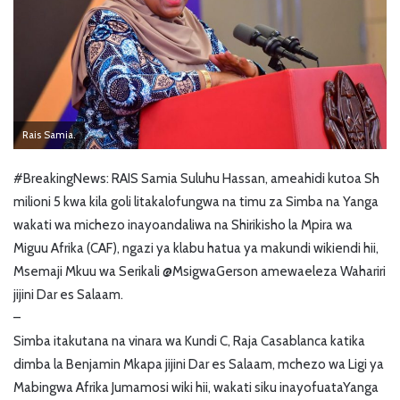
Rais Samia.
#BreakingNews
: RAIS Samia Suluhu Hassan, ameahidi kutoa Sh
milioni 5 kwa kila goli litakalofungwa na timu za Simba na Yanga
wakati wa michezo inayoandaliwa na Shirikisho la Mpira wa
Miguu Afrika (CAF), ngazi ya klabu hatua ya makundi wikiendi hii,
Msemaji Mkuu wa Serikali @MsigwaGerson amewaeleza Wahariri
jijini Dar es Salaam.
–
Simba itakutana na vinara wa Kundi C, Raja Casablanca katika
dimba la Benjamin Mkapa jijini Dar es Salaam, mchezo wa Ligi ya
Mabingwa Afrika Jumamosi wiki hii, wakati siku inayofuataYanga