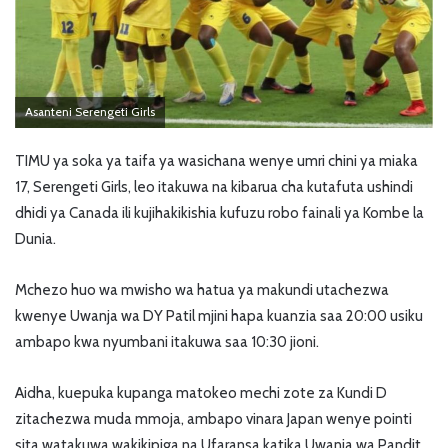
Asanteni Serengeti Girls
TIMU ya soka ya taifa ya wasichana wenye umri chini ya miaka
17, Serengeti Girls, leo itakuwa na kibarua cha kutafuta ushindi
dhidi ya Canada ili kujihakikishia kufuzu robo fainali ya Kombe la
Dunia.
Mchezo huo wa mwisho wa hatua ya makundi utachezwa
kwenye Uwanja wa DY Patil mjini hapa kuanzia saa 20:00 usiku
ambapo kwa nyumbani itakuwa saa 10:30 jioni.
Aidha, kuepuka kupanga matokeo mechi zote za Kundi D
zitachezwa muda mmoja, ambapo vinara Japan wenye pointi
sita watakuwa wakikipiga na Ufaransa katika Uwanja wa Pandit