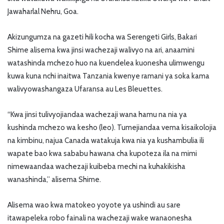
Jawaharlal Nehru, Goa.
Akizungumza na gazeti hili kocha wa Serengeti Girls, Bakari
Shime alisema kwa jinsi wachezaji walivyo na ari, anaamini
watashinda mchezo huo na kuendelea kuonesha ulimwengu
kuwa kuna nchi inaitwa Tanzania kwenye ramani ya soka kama
walivyowashangaza Ufaransa au Les Bleuettes.
“Kwa jinsi tulivyojiandaa wachezaji wana hamu na nia ya
kushinda mchezo wa kesho (leo). Tumejiandaa vema kisaikolojia
na kimbinu, najua Canada watakuja kwa nia ya kushambulia ili
wapate bao kwa sababu hawana cha kupoteza ila na mimi
nimewaandaa wachezaji kuibeba mechi na kuhakikisha
wanashinda,” alisema Shime.
Alisema wao kwa matokeo yoyote ya ushindi au sare
itawapeleka robo fainali na wachezaji wake wanaonesha