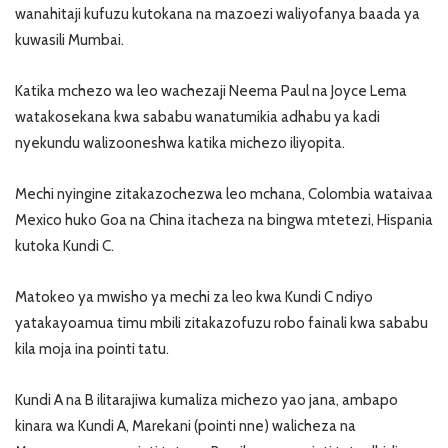
wanahitaji kufuzu kutokana na mazoezi waliyofanya baada ya
kuwasili Mumbai.
Katika mchezo wa leo wachezaji Neema Paul na Joyce Lema
watakosekana kwa sababu wanatumikia adhabu ya kadi
nyekundu walizooneshwa katika michezo iliyopita.
Mechi nyingine zitakazochezwa leo mchana, Colombia wataivaa
Mexico huko Goa na China itacheza na bingwa mtetezi, Hispania
kutoka Kundi C.
Matokeo ya mwisho ya mechi za leo kwa Kundi C ndiyo
yatakayoamua timu mbili zitakazofuzu robo fainali kwa sababu
kila moja ina pointi tatu.
Kundi A na B ilitarajiwa kumaliza michezo yao jana, ambapo
kinara wa Kundi A, Marekani (pointi nne) walicheza na