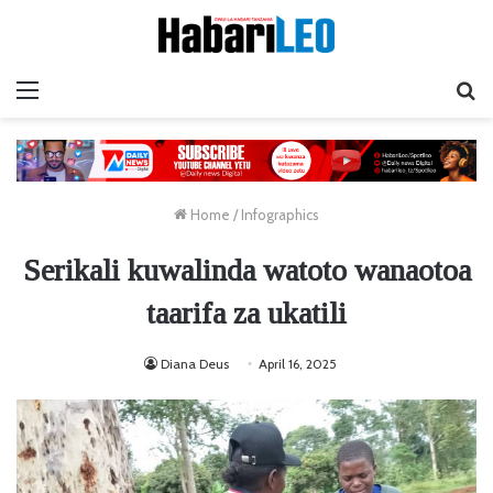
Menu
Ta
Home
/
Infographics
Serikali kuwalinda watoto wanaotoa
taarifa za ukatili
Diana Deus
April 16, 2025