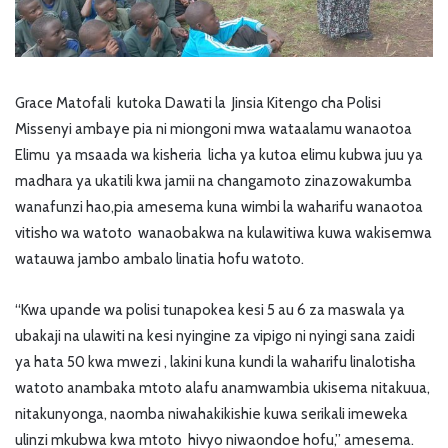
Grace Matofali kutoka Dawati la Jinsia Kitengo cha Polisi
Missenyi ambaye pia ni miongoni mwa wataalamu wanaotoa
Elimu ya msaada wa kisheria licha ya kutoa elimu kubwa juu ya
madhara ya ukatili kwa jamii na changamoto zinazowakumba
wanafunzi hao,pia amesema kuna wimbi la waharifu wanaotoa
vitisho wa watoto wanaobakwa na kulawitiwa kuwa wakisemwa
watauwa jambo ambalo linatia hofu watoto.
“Kwa upande wa polisi tunapokea kesi 5 au 6 za maswala ya
ubakaji na ulawiti na kesi nyingine za vipigo ni nyingi sana zaidi
ya hata 50 kwa mwezi , lakini kuna kundi la waharifu linalotisha
watoto anambaka mtoto alafu anamwambia ukisema nitakuua,
nitakunyonga, naomba niwahakikishie kuwa serikali imeweka
ulinzi mkubwa kwa mtoto hivyo niwaondoe hofu,” amesema.