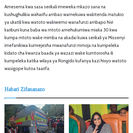
Amesema kwa sasa serikali imeweka mkazo sana na
kushughulikia waharifu ambao wamekuwa wakitenda matukio
ya ukatili kwa watoto wakiwemo wanafunzi ambapo hivi
karibuni kuna baba wa mtoto amehukumiwa miaka 30 kwa
kumpa mtoto wake mimba na akadai kuwa serikali ya Missenyi
imefanikiwa kumrejesha mwanafunzi mmoja na kumpeleka
kidato cha kwanza baada ya wazazi wake kumtorosha ili
kumpeleka katika wilaya ya Rongido kufanya kazi hivyo watoto
wasigope kutoa taarifa.
Habari Zifananazo