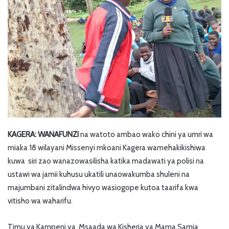
KAGERA: WANAFUNZI
na watoto ambao wako chini ya umri wa
miaka 18 wilayani Missenyi mkoani Kagera wamehakikishiwa
kuwa siri zao wanazowasilisha katika madawati ya polisi na
ustawi wa jamii kuhusu ukatili unaowakumba shuleni na
majumbani zitalindwa hivyo wasiogope kutoa taarifa kwa
vitisho wa waharifu.
Timu ya Kampeni ya Msaada wa Kisheria ya Mama Samia