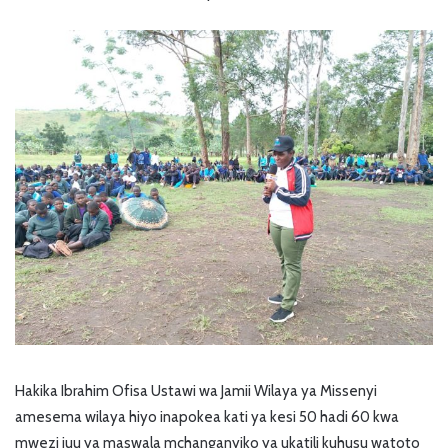
Hakika Ibrahim Ofisa Ustawi wa Jamii Wilaya ya Missenyi
amesema wilaya hiyo inapokea kati ya kesi 50 hadi 60 kwa
mwezi juu ya maswala mchanganyiko ya ukatili kuhusu watoto